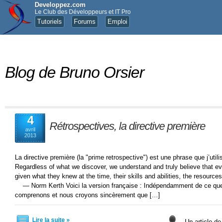
Developpez.com
Le Club des Développeurs et IT Pro
Tutoriels
Forums
Emploi
Blog de Bruno Orsier
4
Rétrospectives, la directive première
avril
2013
La directive première (la "prime retrospective") est une phrase que j’util
Regardless of what we discover, we understand and truly believe that ev
given what they knew at the time, their skills and abilities, the resources
— Norm Kerth Voici la version française : Indépendamment de ce qu
comprenons et nous croyons sincèrement que […]
Lire la suite »
Un article de