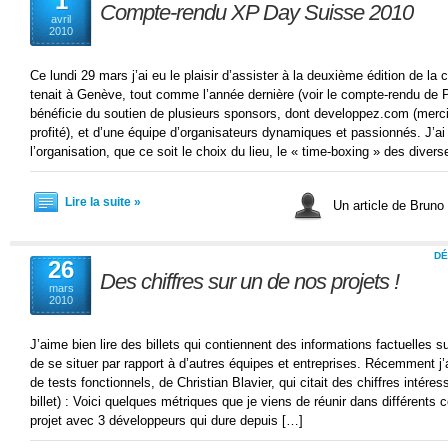
1
Compte-rendu XP Day Suisse 2010
avril
2010
Ce lundi 29 mars j’ai eu le plaisir d’assister à la deuxième édition de l
tenait à Genève, tout comme l’année dernière (voir le compte-rendu de 
bénéficie du soutien de plusieurs sponsors, dont developpez.com (merci po
profité), et d’une équipe d’organisateurs dynamiques et passionnés. J’ai 
l’organisation, que ce soit le choix du lieu, le « time-boxing » des diver
Lire la suite »
Un article de Bruno
DÉ
26
Des chiffres sur un de nos projets !
mars
2010
J’aime bien lire des billets qui contiennent des informations factuelles s
de se situer par rapport à d’autres équipes et entreprises. Récemment j
de tests fonctionnels, de Christian Blavier, qui citait des chiffres inté
billet) : Voici quelques métriques que je viens de réunir dans différents
projet avec 3 développeurs qui dure depuis […]