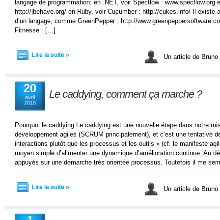
langage de programmation: en .NET, voir Specflow : www.specflow.org e
http://jbehave.org/ en Ruby, voir Cucumber : http://cukes.info/ Il exist
d’un langage, comme GreenPepper : http://www.greenpeppersoftware.
Fitnesse : […]
Lire la suite »
Un article de Bruno
20
Le caddying, comment ça marche ?
avril
2010
Pourquoi le caddying Le caddying est une nouvelle étape dans notre m
développement agiles (SCRUM principalement), et c’est une tentative de p
interactions plutôt que les processus et les outils » (cf. le manifeste agi
moyen simple d’alimenter une dynamique d’amélioration continue. Au
appuyés sur une démarche très orientée processus. Toutefois il me se
Lire la suite »
Un article de Bruno