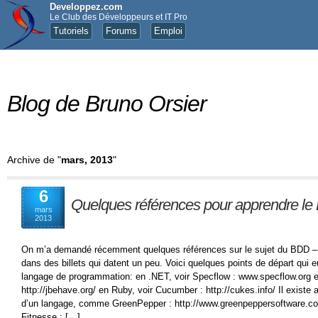
Developpez.com
Le Club des Développeurs et IT Pro
Tutoriels
Forums
Emploi
Blog de Bruno Orsier
Archive de "
mars, 2013
"
6
Quelques références pour apprendre l
mars
2013
On m’a demandé récemment quelques références sur le sujet du BDD – c
dans des billets qui datent un peu. Voici quelques points de départ qui e
langage de programmation: en .NET, voir Specflow : www.specflow.org e
http://jbehave.org/ en Ruby, voir Cucumber : http://cukes.info/ Il exist
d’un langage, comme GreenPepper : http://www.greenpeppersoftware.
Fitnesse : […]