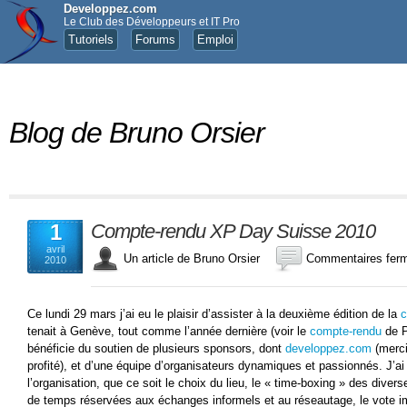
Developpez.com
Le Club des Développeurs et IT Pro
Tutoriels
Forums
Emploi
Blog de Bruno Orsier
1
Compte-rendu XP Day Suisse 2010
avril
Un article de Bruno Orsier
Commentaires fer
2010
Ce lundi 29 mars j’ai eu le plaisir d’assister à la deuxième édition de la
c
tenait à Genève, tout comme l’année dernière (voir le
compte-rendu
de P
bénéficie du soutien de plusieurs sponsors, dont
developpez.com
(merci 
profité), et d’une équipe d’organisateurs dynamiques et passionnés. J’ai 
l’organisation, que ce soit le choix du lieu, le « time-boxing » des diver
de temps réservées aux échanges informels et au réseautage, le vote i