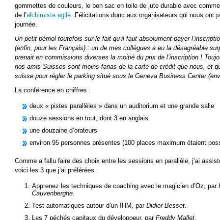
gommettes de couleurs, le bon sac en toile de jute durable avec comme 
de l’
alchimiste agile
. Félicitations donc aux organisateurs qui nous ont 
journée.
Un petit bémol toutefois sur le fait qu’il faut absolument payer l’inscripti
(enfin, pour les Français) : un de mes collègues a eu la désagréable su
prenait en commissions diverses la moitié du prix de l’inscription ! Tou
nos amis Suisses sont moins fanas de la carte de crédit que nous, et qu’
suisse pour régler le parking situé sous le Geneva Business Center (env
La conférence en chiffres :
deux « pistes parallèles » dans un auditorium et une grande salle
douze sessions en tout, dont 3 en anglais
une douzaine d’orateurs
environ 95 personnes présentes (100 places maximum étaient poss
Comme a fallu faire des choix entre les sessions en parallèle, j’ai assisté
voici les 3 que j’ai préférées :
Apprenez les techniques de coaching avec le magicien d’Oz, par
Cauvenberghe
.
Test automatiques autour d’un IHM, par
Didier Besset
.
Les 7 péchés capitaux du développeur, par
Freddy Mallet
.