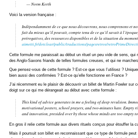
— Norm Kerth
Voici la version française :
Indépendamment de ce que nous découvrons, nous comprenons et no
fait du mieux qu’il pouvait, compte tenu de ce qu’il savait à l’époque
prérogatives, des ressources disponibles et de la situation du momen
aimetti.fr/dotclear/public/traductions/pagesretros/retroPrimeDirecti
Cette formule me paraissait au début un rituel un peu vide de sens, qui 
des Anglo-Saxons friands de telles formules creuses, et qui ne marcher
Que pensez-vous de cette formule ? Est-ce que vous l’utilisez ? Uniq
bien aussi des confirmées ? Est-ce qu’elle fonctionne en France ?
J’ai récemment eu le plaisir de découvrir un billet de Martin Fowler sur c
doigt sur ce qui me dérangeait au début avec cette formule :
This kind of advice generates in me a feeling of deep revulsion. Imme
motivational posters, school prayers, and two-minutes hate. Empty ri
and innovation, presided over by those whose minds are too empty to
En gros il relie cette formule aux divers rituels conçus pour étouffer la cur
Mais il poursuit son billet en reconnaissant que ce type de formule peut 