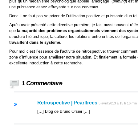
plus qu’un mécanisme psychologique appelé “amorçage” (
priming
) est 
une puissance assez effrayante sur nos cerveaux.
Donc il ne faut pas se priver de l’utilisation positive et puissante d’un tel 
Après avoir présenté cette directive première, je fais aussi souvent réf
que
la majorité des problèmes organisationnels viennent des syst
structure hiérarchique, la culture, les relations entre entités de l’organis
travaillent dans le système
.
Pour moi c’est l’essence de l’activité de rétrospective: trouver commen
zone d’influence pour améliorer notre situation. Et finalement la formul
excellente introduction à cette recherche.
1 Commentaire
Retrospective | Pearltrees
5 avril 2013 à 15 h 16 min
[…] Blog de Bruno Orsier […]