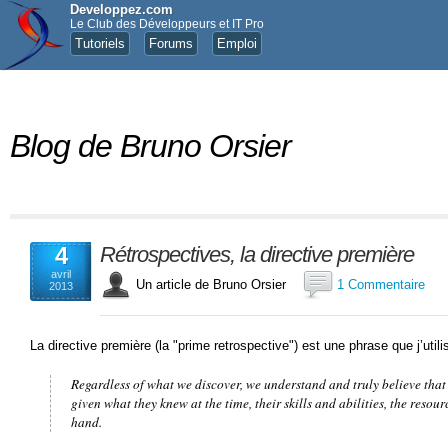
Developpez.com
Le Club des Développeurs et IT Pro
Tutoriels
Forums
Emploi
Blog de Bruno Orsier
4
Rétrospectives, la directive première
avril
Un article de Bruno Orsier
1 Commentaire
2013
La directive première (la "prime retrospective") est une phrase que j’util
Regardless of what we discover, we understand and truly believe that 
given what they knew at the time, their skills and abilities, the resour
hand.