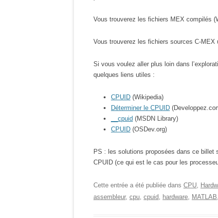
Vous trouverez les fichiers MEX compilés 
Vous trouverez les fichiers sources C-MEX u
Si vous voulez aller plus loin dans l’explor
quelques liens utiles :
CPUID
(Wikipedia)
Déterminer le CPUID
(Developpez.co
__cpuid
(MSDN Library)
CPUID
(OSDev.org)
PS : les solutions proposées dans ce billet
CPUID (ce qui est le cas pour les processeu
Cette entrée a été publiée dans
CPU
,
Hardw
assembleur
,
cpu
,
cpuid
,
hardware
,
MATLAB