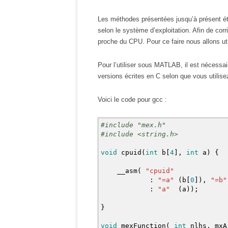
Les méthodes présentées jusqu’à présent étai
selon le système d’exploitation. Afin de cor
proche du CPU. Pour ce faire nous allons uti
Pour l’utiliser sous MATLAB, il est nécessai
versions écrites en C selon que vous utilis
Voici le code pour gcc :
#include "mex.h"
#include <string.h>
void
cpuid
(
int
b
[
4
]
,
int
a
)
{
__asm
(
"cpuid"
:
"=a"
(
b
[
0
]
)
,
"=b"
:
"a"
(
a
)
)
;
}
void
mexFunction
(
int
nlhs
,
mxA