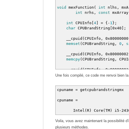
cpuid
(
CPUInfo
,
0x80000003
)
;
void
mexFunction
(
int
nlhs
,
mxA
memcpy
(
CPUBrandString
+
16
,
int
nrhs
,
const
mxArra
cpuid
(
CPUInfo
,
0x80000004
)
;
int
CPUInfo
[
4
]
=
{
-
1
}
;
memcpy
(
CPUBrandString
+
32
,
char
CPUBrandString
[
0x40
]
;
plhs
[
0
]
=
mxCreateString
(
CP
__cpuid
(
CPUInfo
,
0x80000000
memset
(
CPUBrandString
,
0
,
s
}
__cpuid
(
CPUInfo
,
0x80000002
memcpy
(
CPUBrandString
,
CPUI
__cpuid
(
CPUInfo
,
0x80000003
memcpy
(
CPUBrandString
+
16
,
Une fois compilé, ce code me renvoi bien 
__cpuid
(
CPUInfo
,
0x80000004
cpuname = getcpubrandstringmx
memcpy
(
CPUBrandString
+
32
,
cpuname =
plhs
[
0
]
=
mxCreateString
(
CP
Intel(R) Core(TM) i5-2430M
}
Voila, vous avez maintenant la possibilité 
plusieurs méthodes.