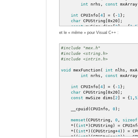
int
nrhs
,
const
mxArra
int
CPUInfo
[
4
]
=
{
-
1
}
;
char
CPUString
[
0x20
]
;
const
mwSize dims
[
2
]
=
{
1
,
5
et le « même » pour Visual C++ :
cpuid
(
CPUInfo
,
0
)
;
#include "mex.h"
memset
(
CPUString
,
0
,
sizeof
#include <string.h>
*
(
(
int
*
)
CPUString
)
=
CPUInf
#include <intrin.h>
*
(
(
int
*
)
(
CPUString
+
4
)
)
=
CP
*
(
(
int
*
)
(
CPUString
+
8
)
)
=
CP
void
mexFunction
(
int
nlhs
,
mxA
int
nrhs
,
const
mxArra
plhs
[
0
]
=
mxCreateCellArray
int
CPUInfo
[
4
]
=
{
-
1
}
;
mxSetCell
(
plhs
[
0
]
,
4
,
mxCre
char
CPUString
[
0x20
]
;
const
mwSize dims
[
2
]
=
{
1
,
5
cpuid
(
CPUInfo
,
1
)
;
__cpuid
(
CPUInfo
,
0
)
;
mxSetCell
(
plhs
[
0
]
,
0
,
mxCre
mxSetCell
(
plhs
[
0
]
,
1
,
mxCre
memset
(
CPUString
,
0
,
sizeof
mxSetCell
(
plhs
[
0
]
,
2
,
mxCre
*
(
(
int
*
)
CPUString
)
=
CPUInf
mxSetCell
(
plhs
[
0
]
,
3
,
mxCre
*
(
(
int
*
)
(
CPUString
+
4
)
)
=
CP
*
(
(
int
*
)
(
CPUString
+
8
)
)
=
CP
}