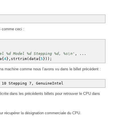
(
2
,
dims
)
;
ateString
(
CPUString
)
)
;
B comme ceci :
ateDoubleScalar
(
(
double
)
(
(
CPUInfo
[
0
]
>>
8
)
&
0xf
)
)
)
;
ateDoubleScalar
(
(
double
)
(
(
CPUInfo
[
0
]
>>
16
)
&
0xf
)
)
)
;
ateDoubleScalar
(
(
double
)
(
(
CPUInfo
[
0
]
>>
4
)
&
0xf
)
)
)
;
el %d Model %d Stepping %d, %s\n'
,
...
ateDoubleScalar
(
(
double
)
(
CPUInfo
[
0
]
&
0xf
)
)
)
;
a
{
4
}
,strtrim
(
data
{
5
}
)
)
;
 ma machine comme nous l’avons vu dans le billet précédent :
 10 Stepping 7, GenuineIntel
écrite dans les précédents billets pour retrouver le CPU dans
our récupérer la désignation commerciale du CPU.