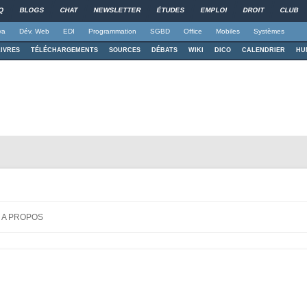
Q
BLOGS
CHAT
NEWSLETTER
ÉTUDES
EMPLOI
DROIT
CLUB
va
Dév. Web
EDI
Programmation
SGBD
Office
Mobiles
Systèmes
LIVRES
TÉLÉCHARGEMENTS
SOURCES
DÉBATS
WIKI
DICO
CALENDRIER
HU
c MATLAB
ère
Aller au contenu principal
A PROPOS