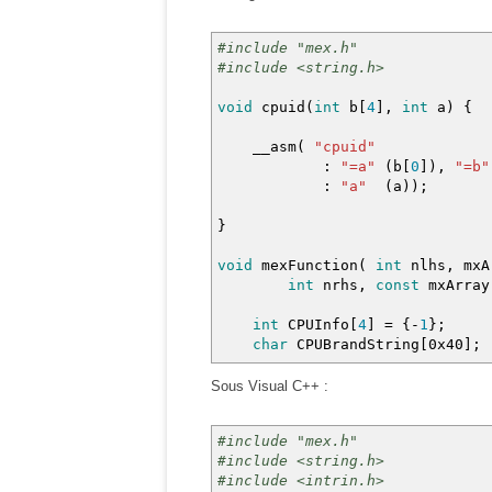
#include "mex.h"
#include <string.h>
void
cpuid
(
int
b
[
4
]
,
int
a
)
{
__asm
(
"cpuid"
:
"=a"
(
b
[
0
]
)
,
"=b"
:
"a"
(
a
)
)
;
}
void
mexFunction
(
int
nlhs
,
mxA
int
nrhs
,
const
mxArra
int
CPUInfo
[
4
]
=
{
-
1
}
;
char
CPUBrandString
[
0x40
]
;
cpuid
(
CPUInfo
,
0x80000000
)
;
Sous Visual C++ :
memset
(
CPUBrandString
,
0
,
s
#include "mex.h"
cpuid
(
CPUInfo
,
0x80000002
)
;
#include <string.h>
memcpy
(
CPUBrandString
,
CPUI
#include <intrin.h>