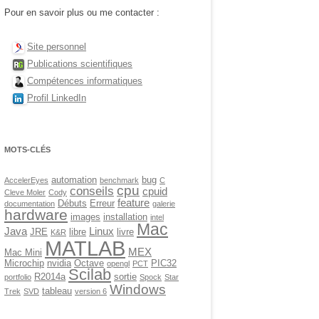
Pour en savoir plus ou me contacter :
Site personnel
Publications scientifiques
Compétences informatiques
Profil LinkedIn
MOTS-CLÉS
automation
bug
AccelerEyes
benchmark
C
cpu
conseils
cpuid
Cleve Moler
Cody
feature
Débuts
Erreur
documentation
galerie
hardware
images
installation
intel
Mac
Java
Linux
JRE
libre
livre
K&R
MATLAB
MEX
Mac Mini
Microchip
nvidia
Octave
PIC32
opengl
PCT
Scilab
R2014a
sortie
portfolio
Spock
Star
Windows
tableau
Trek
SVD
version 6