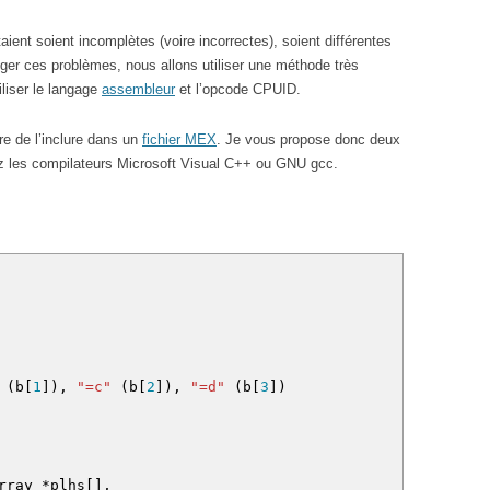
ent soient incomplètes (voire incorrectes), soient différentes
riger ces problèmes, nous allons utiliser une méthode très
liser le langage
assembleur
et l’opcode CPUID.
re de l’inclure dans un
fichier MEX
. Je vous propose donc deux
ez les compilateurs Microsoft Visual C++ ou GNU gcc.
(
b
[
1
]
)
,
"=c"
(
b
[
2
]
)
,
"=d"
(
b
[
3
]
)
rray
*
plhs
[
]
,