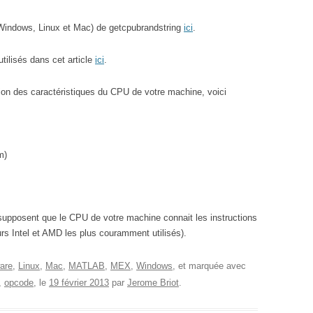
(Windows, Linux et Mac) de getcpubrandstring
ici
.
tilisés dans cet article
ici
.
ation des caractéristiques du CPU de votre machine, voici
m)
 supposent que le CPU de votre machine connait les instructions
rs Intel et AMD les plus couramment utilisés).
are
,
Linux
,
Mac
,
MATLAB
,
MEX
,
Windows
, et marquée avec
,
opcode
, le
19 février 2013
par
Jerome Briot
.