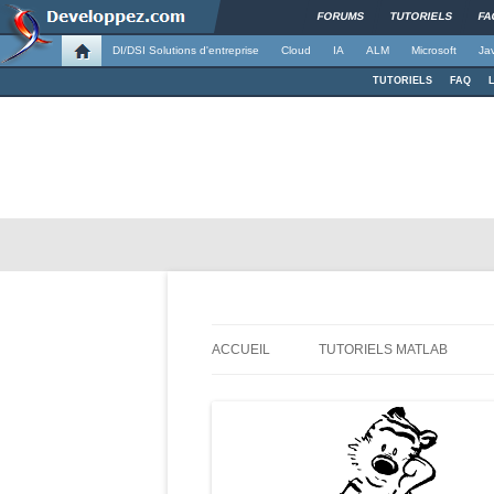
FORUMS
TUTORIELS
FA
DI/DSI Solutions d'entreprise
Cloud
IA
ALM
Microsoft
Ja
TUTORIELS
FAQ
Apprendre, comprendre et progresser ave
Demande à la poussi
ACCUEIL
TUTORIELS MATLAB