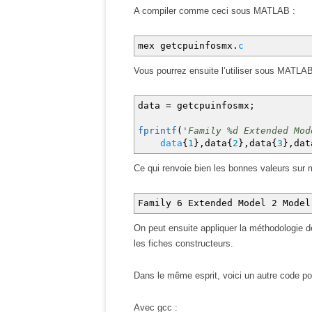
A compiler comme ceci sous MATLAB :
plhs
[
0
]
=
mxCreateCellArray
mex getcpuinfosmx.
c
mxSetCell
(
plhs
[
0
]
,
4
,
mxCre
Vous pourrez ensuite l’utiliser sous MATLA
__cpuid
(
CPUInfo
,
1
)
;
mxSetCell
(
plhs
[
0
]
,
0
,
mxCre
data = getcpuinfosmx;
mxSetCell
(
plhs
[
0
]
,
1
,
mxCre
mxSetCell
(
plhs
[
0
]
,
2
,
mxCre
fprintf
(
'Family %d Extended Mod
mxSetCell
(
plhs
[
0
]
,
3
,
mxCre
data
{
1
}
,data
{
2
}
,data
{
3
}
,dat
}
Ce qui renvoie bien les bonnes valeurs sur
Family 6 Extended Model 2 Model
On peut ensuite appliquer la méthodologie d
les fiches constructeurs.
Dans le même esprit, voici un autre code p
Avec gcc :