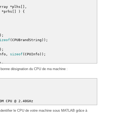
rray
*
plhs
[
]
,
CPUInfo
,
sizeof
(
CPUInfo
)
)
;
y
*
prhs
[
]
)
{
CPUInfo
,
sizeof
(
CPUInfo
)
)
;
UBrandString
)
;
)
;
izeof
(
CPUBrandString
)
)
;
)
;
nfo
,
sizeof
(
CPUInfo
)
)
;
)
;
CPUInfo
,
sizeof
(
CPUInfo
)
)
;
la bonne désignation du CPU de ma machine :
)
;
CPUInfo
,
sizeof
(
CPUInfo
)
)
;
UBrandString
)
;
 CPU @ 2.40GHz
d’identifier le CPU de votre machine sous MATLAB grâce à