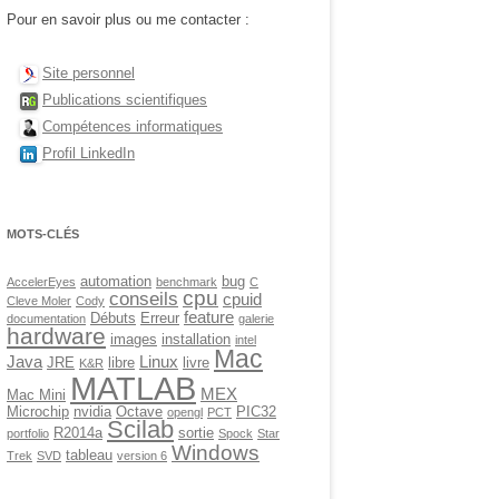
Pour en savoir plus ou me contacter :
Site personnel
Publications scientifiques
Compétences informatiques
Profil LinkedIn
MOTS-CLÉS
automation
bug
AccelerEyes
benchmark
C
cpu
conseils
cpuid
Cleve Moler
Cody
feature
Débuts
Erreur
documentation
galerie
hardware
images
installation
intel
Mac
Java
Linux
JRE
libre
livre
K&R
MATLAB
MEX
Mac Mini
Microchip
nvidia
Octave
PIC32
opengl
PCT
Scilab
R2014a
sortie
portfolio
Spock
Star
Windows
tableau
Trek
SVD
version 6