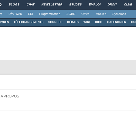
Q
BLOGS
CHAT
NEWSLETTER
ÉTUDES
EMPLOI
DROIT
CLUB
va
Dév. Web
EDI
Programmation
SGBD
Office
Mobiles
Systèmes
LIVRES
TÉLÉCHARGEMENTS
SOURCES
DÉBATS
WIKI
DICO
CALENDRIER
HU
c MATLAB
ère
Aller au contenu principal
A PROPOS