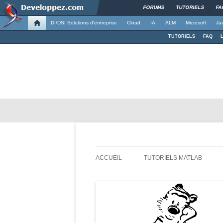
FORUMS
TUTORIELS
FA
DI/DSI Solutions d'entreprise
Cloud
IA
ALM
Microsoft
Ja
TUTORIELS
FAQ
Apprendre, comprendre et progresser ave
Demande à la poussi
ACCUEIL
TUTORIELS MATLAB