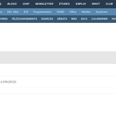
Q
BLOGS
CHAT
NEWSLETTER
ÉTUDES
EMPLOI
DROIT
CLUB
va
Dév. Web
EDI
Programmation
SGBD
Office
Mobiles
Systèmes
LIVRES
TÉLÉCHARGEMENTS
SOURCES
DÉBATS
WIKI
DICO
CALENDRIER
HU
c MATLAB
ère
Aller au contenu principal
A PROPOS