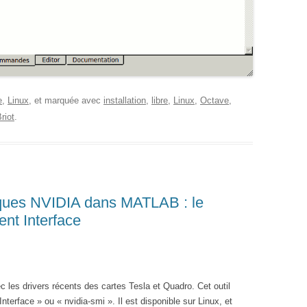
e
,
Linux
, et marquée avec
installation
,
libre
,
Linux
,
Octave
,
riot
.
iques NVIDIA dans MATLAB : le
t Interface
ec les drivers récents des cartes Tesla et Quadro. Cet outil
erface » ou « nvidia-smi ». Il est disponible sur Linux, et