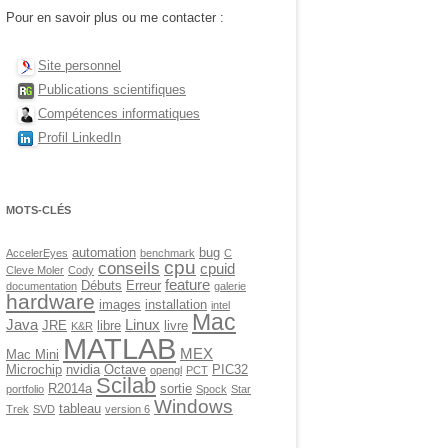
Pour en savoir plus ou me contacter :
Site personnel
Publications scientifiques
Compétences informatiques
Profil LinkedIn
MOTS-CLÉS
automation
bug
AccelerEyes
benchmark
C
cpu
conseils
cpuid
Cleve Moler
Cody
feature
Débuts
Erreur
documentation
galerie
hardware
images
installation
intel
Mac
Java
Linux
JRE
libre
livre
K&R
MATLAB
MEX
Mac Mini
Microchip
nvidia
Octave
PIC32
opengl
PCT
Scilab
R2014a
sortie
portfolio
Spock
Star
Windows
tableau
Trek
SVD
version 6