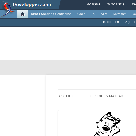
FORUMS
TUTORIELS
FA
DI/DSI Solutions d'entreprise
Cloud
IA
ALM
Microsoft
Ja
TUTORIELS
FAQ
Apprendre, comprendre et progresser ave
Demande à la poussi
ACCUEIL
TUTORIELS MATLAB