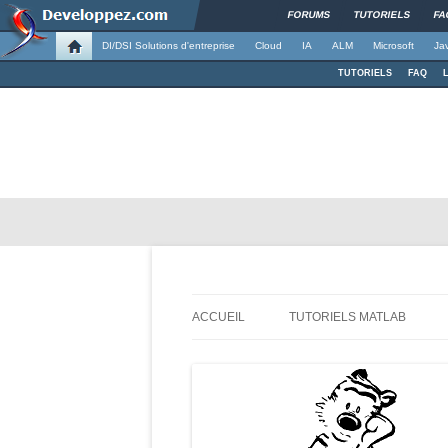
FORUMS
TUTORIELS
FA
DI/DSI Solutions d'entreprise
Cloud
IA
ALM
Microsoft
Ja
TUTORIELS
FAQ
Apprendre, comprendre et progresser ave
Demande à la poussi
ACCUEIL
TUTORIELS MATLAB