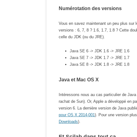
Numérotation des versions
Vous en savez maintenant un peu plus sur 
versions : 6, 7, 8 ? 1.6, 1.7, 1.8 ? Cette dou
celle du JDK (ou du JRE).
Java SE 6 -> JDK 1.6 -> JRE 1.6
Java SE 7 -> JDK 1.7 -> JRE 1.7
Java SE 8 -> JDK 1.8 -> JRE 1.8
Java et Mac OS X
Intéressons nous au cas particulier de Java
rachat de Sun). Or, Apple a développé en pa
version 6. La dernière version de Java publi
pour OS X 2014-001
). Pour une version plus
Downloads
).
Et Scilab dans tout ça