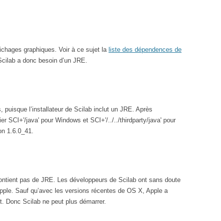
fichages graphiques. Voir à ce sujet la
liste des dépendences de
Scilab a donc besoin d’un JRE.
 puisque l’installateur de Scilab inclut un JRE. Après
er SCI+'/java' pour Windows et SCI+'/../../thirdparty/java' pour
ion 1.6.0_41.
contient pas de JRE. Les développeurs de Scilab ont sans doute
 Apple. Sauf qu’avec les versions récentes de OS X, Apple a
t. Donc Scilab ne peut plus démarrer.