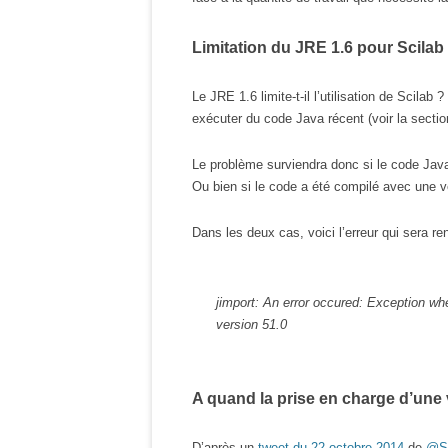
Limitation du JRE 1.6 pour Scilab
Le JRE 1.6 limite-t-il l’utilisation de Scilab 
exécuter du code Java récent (voir la secti
Le problème surviendra donc si le code Java 
Ou bien si le code a été compilé avec une v
Dans les deux cas, voici l’erreur qui sera re
jimport: An error occured: Exception wh
version 51.0
A quand la prise en charge d’une
D’après un
tweet du 22 octobre 2014
de
@Sc