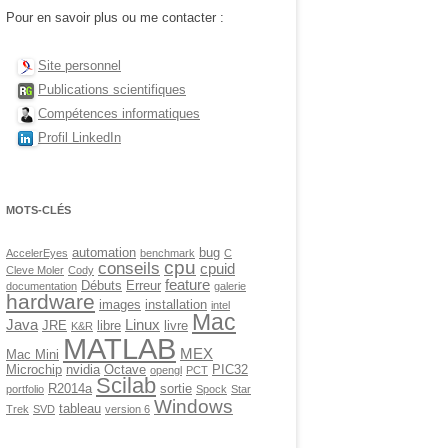
Pour en savoir plus ou me contacter :
Site personnel
Publications scientifiques
Compétences informatiques
Profil LinkedIn
MOTS-CLÉS
automation
bug
AccelerEyes
benchmark
C
cpu
conseils
cpuid
Cleve Moler
Cody
feature
Débuts
Erreur
documentation
galerie
hardware
images
installation
intel
Mac
Java
Linux
JRE
libre
livre
K&R
MATLAB
MEX
Mac Mini
Microchip
nvidia
Octave
PIC32
opengl
PCT
Scilab
R2014a
sortie
portfolio
Spock
Star
Windows
tableau
Trek
SVD
version 6