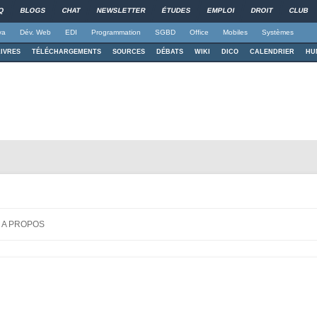
Q
BLOGS
CHAT
NEWSLETTER
ÉTUDES
EMPLOI
DROIT
CLUB
va
Dév. Web
EDI
Programmation
SGBD
Office
Mobiles
Systèmes
LIVRES
TÉLÉCHARGEMENTS
SOURCES
DÉBATS
WIKI
DICO
CALENDRIER
HU
c MATLAB
ère
Aller au contenu principal
A PROPOS