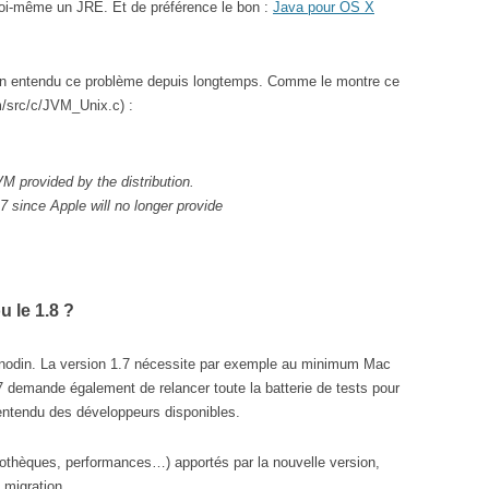
 soi-même un JRE. Et de préférence le bon :
Java pour OS X
en entendu ce problème depuis longtemps. Comme le montre ce
m/src/c/JVM_Unix.c) :
 provided by the distribution.
7 since Apple will no longer provide
u le 1.8 ?
anodin. La version 1.7 nécessite par exemple au minimum Mac
demande également de relancer toute la batterie de tests pour
n entendu des développeurs disponibles.
bliothèques, performances…) apportés par la nouvelle version,
 migration.