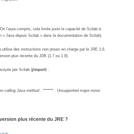
? On l’aura compris, cela limite juste la capacité de Scilab à
on « Java depuis Scilab » dans la documentation de Scilab).
utilise des instructions non prises en charge par le JRE 1.6.
ersion plus récente du JDK (1.7 ou 1.8).
nvoyée par Scilab (
jimport
) :
en calling Java method : ******* : Unsupported major.minor
 version plus récente du JRE ?
ilab
: