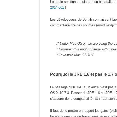
La seule solution consiste donc à installer
2014-001
!
Les développeurs de Scilab connaissent bi
commentaire tiré des sources (/modules/jv
/* Under Mac OS X, we are using the JVM
* However, this might change with Java 
* Java with Mac OS X */
Pourquoi le JRE 1.6 et pas le 1.7 o
Le passage d’un JRE à un autre n’est pas 
OS X 10.7.3. Passer du JRE 1.6 au JRE 1.7 
s’assurer de la compatibilité. Et il faut bie
Il faut donc mettre en rapport les gains (bi
face à la quantité de travail que nécessite la