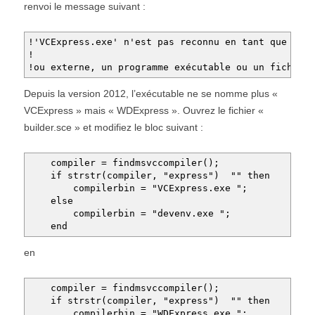
renvoi le message suivant :
!'VCExpress.exe' n'est pas reconnu en tant que co
! 
!ou externe, un programme exécutable ou un fichier
Depuis la version 2012, l’exécutable ne se nomme plus «
VCExpress » mais « WDExpress ». Ouvrez le fichier «
builder.sce » et modifiez le bloc suivant :
compiler = findmsvccompiler();
if strstr(compiler, "express") "" then
compilerbin = "VCExpress.exe ";
else
compilerbin = "devenv.exe ";
end
en
compiler = findmsvccompiler();
if strstr(compiler, "express") "" then
compilerbin = "WDExpress.exe ";