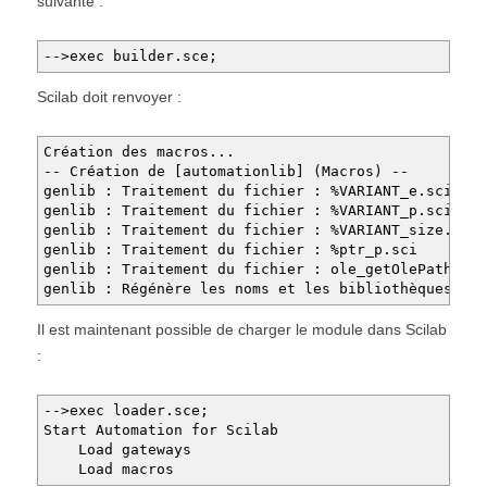
suivante :
-->exec builder.sce;
Scilab doit renvoyer :
Création des macros...
-- Création de [automationlib] (Macros) --
genlib : Traitement du fichier : %VARIANT_e.sci
genlib : Traitement du fichier : %VARIANT_p.sci
genlib : Traitement du fichier : %VARIANT_size.sci
genlib : Traitement du fichier : %ptr_p.sci
genlib : Traitement du fichier : ole_getOlePath.sci
genlib : Régénère les noms et les bibliothèques
Il est maintenant possible de charger le module dans Scilab
:
-->exec loader.sce;
Start Automation for Scilab
Load gateways
Load macros