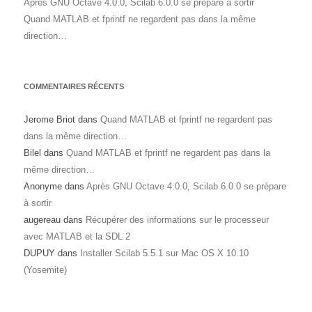
Après GNU Octave 4.0.0, Scilab 6.0.0 se prépare à sortir
Quand MATLAB et fprintf ne regardent pas dans la même
direction…
COMMENTAIRES RÉCENTS
Jerome Briot
dans
Quand MATLAB et fprintf ne regardent pas
dans la même direction…
Bilel
dans
Quand MATLAB et fprintf ne regardent pas dans la
même direction…
Anonyme
dans
Après GNU Octave 4.0.0, Scilab 6.0.0 se prépare
à sortir
augereau
dans
Récupérer des informations sur le processeur
avec MATLAB et la SDL 2
DUPUY
dans
Installer Scilab 5.5.1 sur Mac OS X 10.10
(Yosemite)