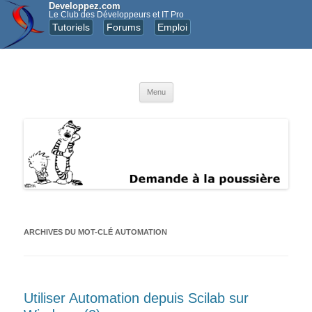
Developpez.com
Le Club des Développeurs et IT Pro
Tutoriels
Forums
Emploi
Demande à la poussière
Apprendre, comprendre et progresser avec MATLAB
Aller au contenu principal
Menu
ARCHIVES DU MOT-CLÉ
AUTOMATION
Utiliser Automation depuis Scilab sur