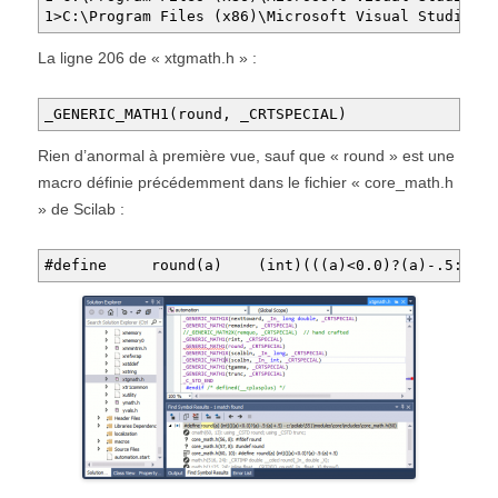
1>C:\Program Files (x86)\Microsoft Visual Studio 12
La ligne 206 de « xtgmath.h » :
_GENERIC_MATH1(round, _CRTSPECIAL)
Rien d’anormal à première vue, sauf que « round » est une
macro définie précédemment dans le fichier « core_math.h
» de Scilab :
#define round(a) (int)(((a)<0.0)?(a)-.5:(a)+