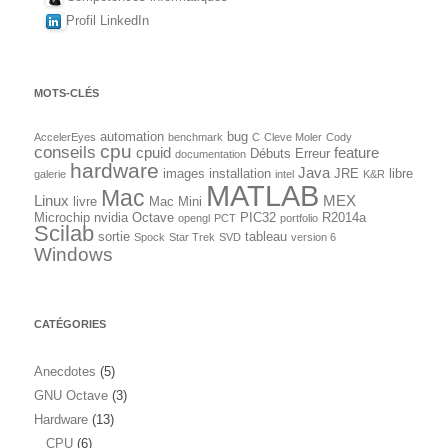
Profil LinkedIn
MOTS-CLÉS
automation
bug
AccelerEyes
benchmark
C
Cleve Moler
Cody
cpu
conseils
cpuid
feature
Débuts
Erreur
documentation
hardware
Java
images
installation
JRE
libre
galerie
intel
K&R
MATLAB
Mac
Linux
MEX
livre
Mac Mini
Microchip
nvidia
Octave
PIC32
R2014a
opengl
PCT
portfolio
Scilab
sortie
tableau
Spock
Star Trek
SVD
version 6
Windows
CATÉGORIES
Anecdotes
(5)
GNU Octave
(3)
Hardware
(13)
CPU
(6)