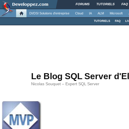
FORUMS
TUTORIELS
FAQ
DI/DSI Solutions d'entreprise
Cloud
IA
ALM
Microsoft
TUTORIELS
FAQ
LI
Le Blog SQL Server d'E
Nicolas Souquet – Expert SQL Server