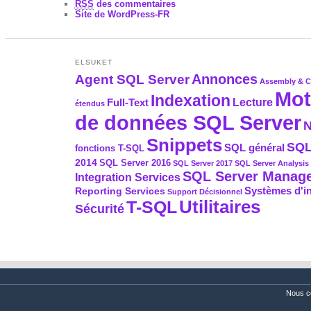
RSS
des commentaires
Site de WordPress-FR
ELSUKET
Agent SQL Server
Annonces
Assembly & 
Mot
Indexation
Full-Text
Lecture
étendus
de données SQL Server
N
Snippets
SQL
SQL général
fonctions T-SQL
2014
SQL Server 2016
SQL Server 2017
SQL Server Analysis 
SQL Server Manage
Integration Services
Systèmes d'i
Reporting Services
Support Décisionnel
Utilitaires
T-SQL
Sécurité
Nous c