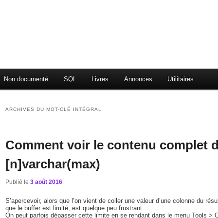
Non documenté
SQL
Livres
Annonces
Utilitaires
ARCHIVES DU MOT-CLÉ
INTÉGRAL
Comment voir le contenu complet d
[n]varchar(max)
Publié le
3 août 2016
S’apercevoir, alors que l’on vient de coller une valeur d’une colonne du r
que le buffer est limité, est quelque peu frustrant.
On peut parfois dépasser cette limite en se rendant dans le menu Tools > 