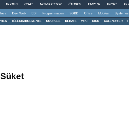
BLOGS
CHAT
NEWSLETTER
ÉTUDES
EMPLOI
DROIT
CL
Java
Dév. Web
EDI
Programmation
SGBD
Office
Mobiles
Systèmes
VRES
TÉLÉCHARGEMENTS
SOURCES
DÉBATS
WIKI
DICO
CALENDRIER
lSüket