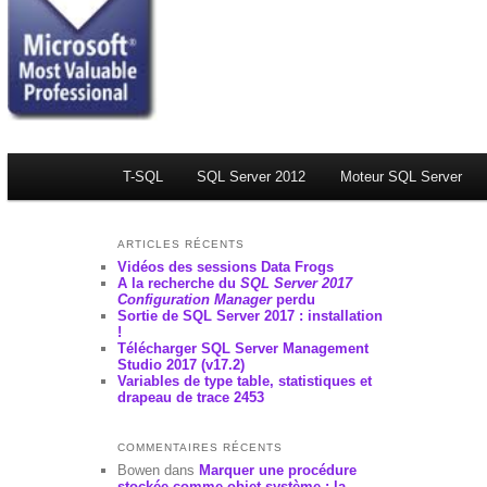
Menu principal
T-SQL
Aller au contenu principal
Aller au contenu secondaire
SQL Server 2012
Moteur SQL Server
ARTICLES RÉCENTS
Vidéos des sessions Data Frogs
A la recherche du
SQL Server 2017
Configuration Manager
perdu
Sortie de SQL Server 2017 : installation
!
Télécharger SQL Server Management
Studio 2017 (v17.2)
Variables de type table, statistiques et
drapeau de trace 2453
COMMENTAIRES RÉCENTS
Bowen
dans
Marquer une procédure
stockée comme objet système : la