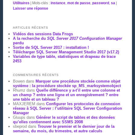
Utilitaires
|
Mots-clés :
instance
,
mot de passe
,
password
,
sa
|
Laisser une réponse
ARTICLES RÉCENTS
Vidéos des sessions Data Frogs
A la recherche du
SQL Server 2017 Configuration Manager
perdu
Sortie de SQL Server 2017 : installation !
Télécharger SQL Server Management Studio 2017 (v17.2)
Variables de type table, statistiques et drapeau de trace
2453
COMMENTAIRES RÉCENTS
Bowen
dans
Marquer une procédure stockée comme objet
système : la procédure stockée sp_MS_marksystemobject
Rhumz
dans
Quelle différence y a-t’il entre une colonne et
un champ ? entre une ligne et un enregistrement ? entre
une table et un tableau ?
MAXJEREM
dans
Configurer les protocoles de connexion
réseau à SQL Server : l’utilitaire SQL Server Configuration
Manager
Gluups
dans
Générer le script de tables et des données
qu’elles contiennent avec SSMS 2008
sbeprod
dans
Trouver le premier et le dernier jour de la
semaine, du mois, du trimestre, et autre calculs