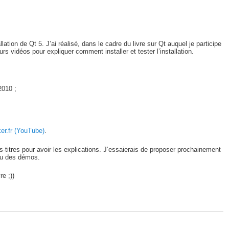
lation de Qt 5. J’ai réalisé, dans le cadre du livre sur Qt auquel je participe
eurs vidéos pour expliquer comment installer et tester l’installation.
2010 ;
er.fr (YouTube)
.
us-titres pour avoir les explications. J’essaierais de proposer prochainement
 ou des démos.
re ;))