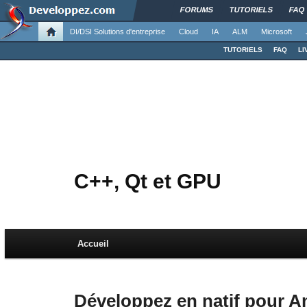
FORUMS
TUTORIELS
FAQ
DI/DSI Solutions d'entreprise
Cloud
IA
ALM
Microsoft
TUTORIELS
FAQ
LI
C++, Qt et GPU
Menu principal
Accueil
Aller au contenu principal
Aller au contenu secondaire
Développez en natif pour An