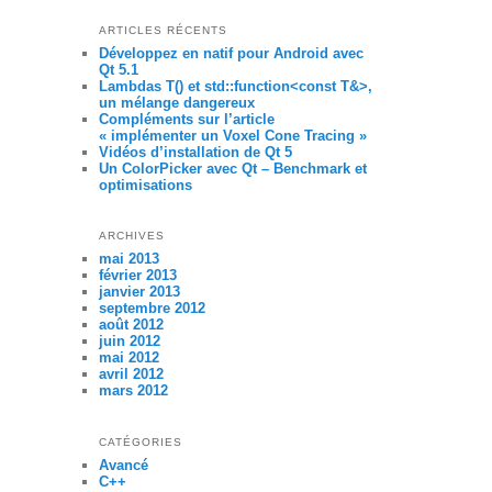
ARTICLES RÉCENTS
Développez en natif pour Android avec
Qt 5.1
Lambdas T() et std::function<const T&>,
un mélange dangereux
Compléments sur l’article
« implémenter un Voxel Cone Tracing »
Vidéos d’installation de Qt 5
Un ColorPicker avec Qt – Benchmark et
optimisations
ARCHIVES
mai 2013
février 2013
janvier 2013
septembre 2012
août 2012
juin 2012
mai 2012
avril 2012
mars 2012
CATÉGORIES
Avancé
C++