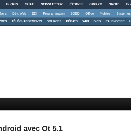
BLOGS
CHAT
NEWSLETTER
ÉTUDES
EMPLOI
DROIT
CL
Java
Dév. Web
EDI
Programmation
SGBD
Office
Mobiles
Systèmes
VRES
TÉLÉCHARGEMENTS
SOURCES
DÉBATS
WIKI
DICO
CALENDRIER
droid avec Qt 5.1