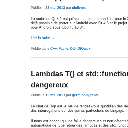
Publié le
23 mai 2013
par
gbdivers
La sortie de Qt 5.1 est prévue en release candidat pour le 2
déjà possible de porter sur Android avec Qt 4.8 et le proje
pour Android sous Ubuntu 13.04.
Lire la suite
→
Publié dans
C++
,
Facile
,
Qt5
,
QtQuick
Lambdas T() et std::functi
dangereux
Publié le
15 mai 2013
par
germinolegrand
Le chat de Dvp est le lieu de rendez-vous quotidien des 
des interrogations sur des points particuliers du langage.
Il nous est apparu qu’une faille dangereuse et non détectée p
automatique de type retour des lambdas et des std::functi