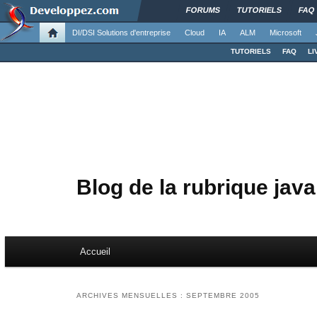
FORUMS
TUTORIELS
FAQ
DI/DSI Solutions d'entreprise
Cloud
IA
ALM
Microsoft
TUTORIELS
FAQ
LI
Blog de la rubrique java
Menu principal
Accueil
Aller au contenu principal
Aller au contenu secondaire
ARCHIVES MENSUELLES :
SEPTEMBRE 2005