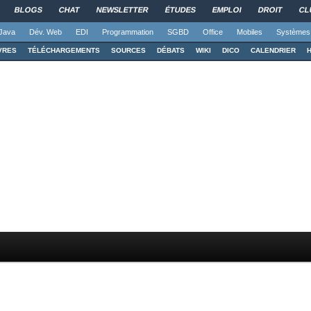
BLOGS
CHAT
NEWSLETTER
ÉTUDES
EMPLOI
DROIT
CL
Java
Dév. Web
EDI
Programmation
SGBD
Office
Mobiles
Systèmes
VRES
TÉLÉCHARGEMENTS
SOURCES
DÉBATS
WIKI
DICO
CALENDRIER