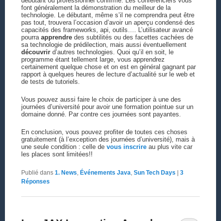
débutant ou professionnel confirmé. Les conférenciers vous
font généralement la démonstration du meilleur de la
technologie. Le débutant, même s’il ne comprendra peut être
pas tout, trouvera l’occasion d’avoir un aperçu condensé des
capacités des frameworks, api, outils…. L’utilisateur avancé
pourra
apprendre
des subtilités ou des facettes cachées de
sa technologie de prédilection, mais aussi éventuellement
découvrir
d’autres technologies. Quoi qu’il en soit, le
programme étant tellement large, vous apprendrez
certainement quelque chose et on est en général gagnant par
rapport à quelques heures de lecture d’actualité sur le web et
de tests de tutoriels.
Vous pouvez aussi faire le choix de participer à une des
journées d’université pour avoir une formation pointue sur un
domaine donné. Par contre ces journées sont payantes.
En conclusion, vous pouvez profiter de toutes ces choses
gratuitement (à l’exception des journées d’université), mais à
une seule condition : celle de
vous inscrire
au plus vite car
les places sont limitées!!
Publié dans
1. News
,
Événements Java
,
Sun Tech Days
|
3
Réponses