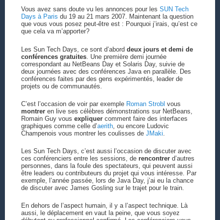
Vous avez sans doute vu les annonces pour les
SUN Tech
Days à Paris
du 19 au 21 mars 2007. Maintenant la question
que vous vous posez peut-être est : Pourquoi j’irais, qu’est ce
que cela va m’apporter?
Les Sun Tech Days, ce sont d’abord
deux jours et demi de
conférences gratuites
. Une première demi journée
correspondant au NetBeans Day et Solaris Day, suivie de
deux journées avec des conférences Java en parallèle. Des
conférences faites par des gens expérimentés, leader de
projets ou de communautés.
C’est l’occasion de voir par exemple
Roman Strobl
vous
montrer
en live ses célèbres démonstrations sur NetBeans,
Romain Guy vous
expliquer
comment faire des interfaces
graphiques comme celle d’
aerith
, ou encore Ludovic
Champenois vous montrer les coulisses de
JMaki
.
Les Sun Tech Days, c’est aussi l’occasion de discuter avec
ces conférenciers entre les sessions, de
rencontrer
d’autres
personnes, dans la foule des spectateurs, qui peuvent aussi
être leaders ou contributeurs du projet qui vous intéresse. Par
exemple, l’année passée, lors de Java Day, j’ai eu la chance
de discuter avec James Gosling sur le trajet pour le train.
En dehors de l’aspect humain, il y a l’aspect technique. Là
aussi, le déplacement en vaut la peine, que vous soyez