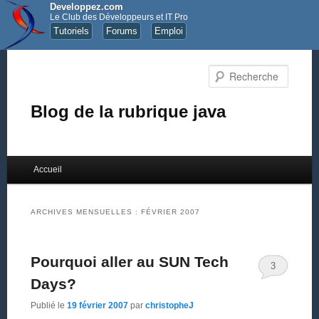
Developpez.com
Le Club des Développeurs et IT Pro
Tutoriels
Forums
Emploi
Recher
Blog de la rubrique java
Menu principal
Accueil
Aller au contenu principal
Aller au contenu secondaire
ARCHIVES MENSUELLES :
FÉVRIER 2007
Pourquoi aller au SUN Tech
3
Days?
Publié le
19 février 2007
par
christopheJ