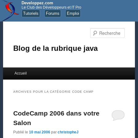
Developpez.com
Le Club des Développeurs et IT Pro
Tutoriels
Forums
Emploi
Recher
Blog de la rubrique java
Menu principal
Accueil
Aller au contenu principal
Aller au contenu secondaire
ARCHIVES POUR LA CATÉGORIE
CODE CAMP
CodeCamp 2006 dans votre
Salon
Publié le
10 mai 2006
par
christopheJ