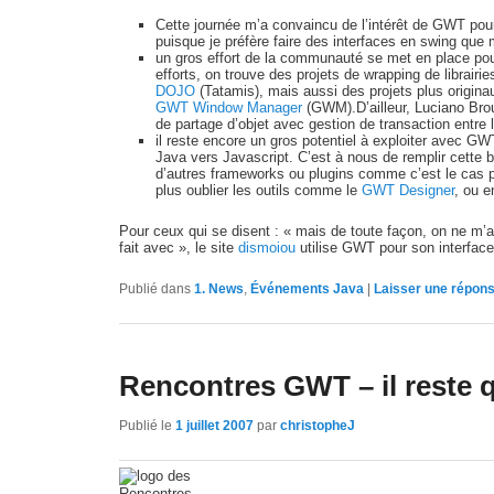
Cette journée m’a convaincu de l’intérêt de GWT pour
puisque je préfère faire des interfaces en swing que 
un gros effort de la communauté se met en place pou
efforts, on trouve des projets de wrapping de librai
DOJO
(Tatamis), mais aussi des projets plus originau
GWT Window Manager
(GWM).D’ailleur, Luciano Brous
de partage d’objet avec gestion de transaction entre l
il reste encore un gros potentiel à exploiter avec GWT
Java vers Javascript. C’est à nous de remplir cette
d’autres frameworks ou plugins comme c’est le cas p
plus oublier les outils comme le
GWT Designer
, ou 
Pour ceux qui se disent : « mais de toute façon, on ne m’a
fait avec », le site
dismoiou
utilise GWT pour son interface
Publié dans
1. News
,
Événements Java
|
Laisser une répon
Rencontres GWT – il reste 
Publié le
1 juillet 2007
par
christopheJ