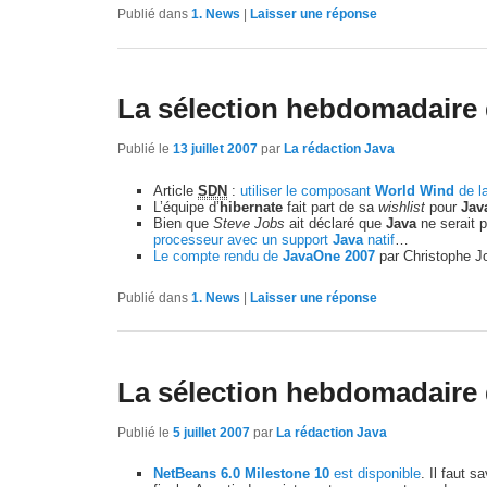
Publié dans
1. News
|
Laisser une réponse
La sélection hebdomadaire 
Publié le
13 juillet 2007
par
La rédaction Java
Article
SDN
:
utiliser le composant
World Wind
de l
L’équipe d’
hibernate
fait part de sa
wishlist
pour
Jav
Bien que
Steve Jobs
ait déclaré que
Java
ne serait pa
processeur avec un support
Java
natif
…
Le compte rendu de
JavaOne 2007
par Christophe Jo
Publié dans
1. News
|
Laisser une réponse
La sélection hebdomadaire 
Publié le
5 juillet 2007
par
La rédaction Java
NetBeans 6.0 Milestone 10
est disponible
. Il faut s