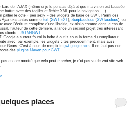
 faire de l’AJAX (même si je le pensais déjà et que ma vision est faussée
me battre avec des taglibs et fichier XML pour la navigation…..)
r pallier le coté « peu sexy » des widgets de base de GWT. Parmi ces
ries Ajax existantes comme
Ext
(
GWT-EXT
),
Scriptaculous
(
GWTaculous
), ou
x avec l’écriture complête d’une librairie, ex-nihilo comme dans le cas de
sal, l’auteur de cette dernière, a lancé un second projet très intéressant
es clients :
JSTM4GWT
.
. Google a surtout fourni la boite à outils sous la forme du compilateur
 boite avec, par exemple, les widgets cités précédemment, mais aussi
our Gears. C’est à nous de remplir le
gwt-google-apis
. Il ne faut pas non
encore des
plugins Maven pour GWT
.
 pas encore montré que cela peut marcher, je n’ai pas vu de vrai site web
.
se
quelques places