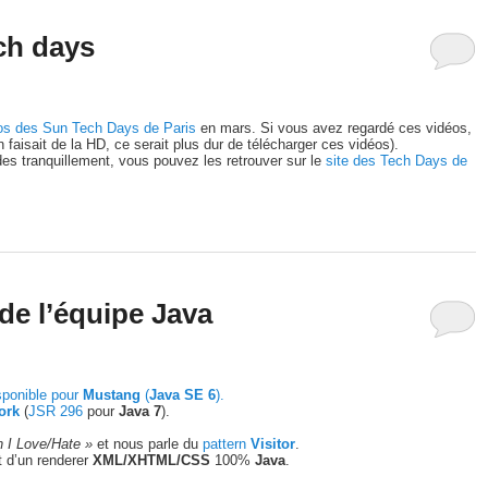
ch days
os des Sun Tech Days de Paris
en mars. Si vous avez regardé ces vidéos,
on faisait de la HD, ce serait plus dur de télécharger ces vidéos).
ides tranquillement, vous pouvez les retrouver sur le
site des Tech Days de
de l’équipe Java
sponible pour
Mustang
(
Java SE 6
).
ork
(
JSR 296
pour
Java 7
).
n I Love/Hate »
et nous parle du
pattern
Visitor
.
it d’un renderer
XML/XHTML/CSS
100%
Java
.