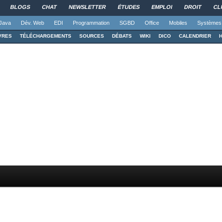
BLOGS
CHAT
NEWSLETTER
ÉTUDES
EMPLOI
DROIT
CL
Java
Dév. Web
EDI
Programmation
SGBD
Office
Mobiles
Systèmes
VRES
TÉLÉCHARGEMENTS
SOURCES
DÉBATS
WIKI
DICO
CALENDRIER