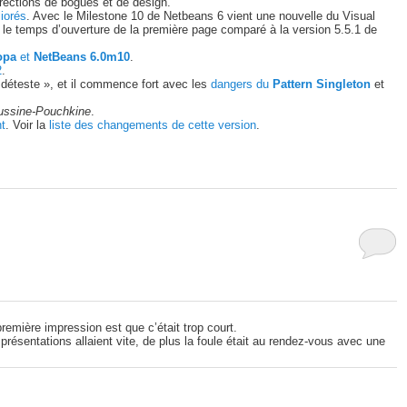
rrections de bogues et de design.
iorés
. Avec le Milestone 10 de Netbeans 6 vient une nouvelle du Visual
le temps d’ouverture de la première page comparé à la version 5.5.1 de
opa
et
NetBeans 6.0m10
.
2
.
l déteste », et il commence fort avec les
dangers du
Pattern Singleton
et
ussine-Pouchkine
.
nt
. Voir la
liste des changements de cette version
.
remière impression est que c’était trop court.
résentations allaient vite, de plus la foule était au rendez-vous avec une