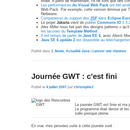
finale. A partir de maintenant, ce ne sont que des co
Les performances
du Visual Web Pack
ont été amél
Web Pack. Par exemple, cette version diminue par 7 
Netbeans.
Comparaison du support des
JSF
dans
Eclipse Eur
Le projet
Jakarta
vient de
publier
Commons IO
1.3.
Alex Miller
nous fait part des designs patterns « qu’i
les lacunes du
Template Method
…
Il est temps de parler de
Java EE 6
, avec
Alexis Mo
Java SE 6 update 2
est disponible au téléchargeme
Publié dans
1. News
,
Actualité Java
|
Laisser une réponse
Journée GWT : c’est fini
Publié le
4 juillet 2007
par
christopheJ
La journée GWT est finie et ma p
Le programme était dense et les p
salle presque pleine.
En vrac mes pensées suite à cette journée sont :