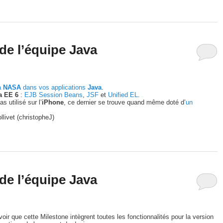
de l’équipe Java
a
NASA
dans vos applications
Java
.
a EE 6
:
EJB Session Beans
,
JSF
et
Unified EL
.
s utilisé sur l’
iPhone
, ce dernier se trouve quand même doté d’
un
llivet (christopheJ)
de l’équipe Java
avoir que cette Milestone intègrent toutes les fonctionnalités pour la version