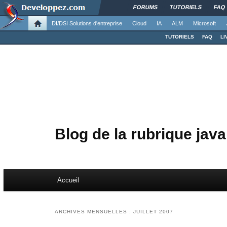
FORUMS
TUTORIELS
FAQ
DI/DSI Solutions d'entreprise
Cloud
IA
ALM
Microsoft
TUTORIELS
FAQ
LI
Blog de la rubrique java
Menu principal
Accueil
Aller au contenu principal
Aller au contenu secondaire
ARCHIVES MENSUELLES :
JUILLET 2007