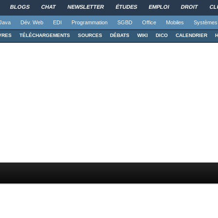
BLOGS
CHAT
NEWSLETTER
ÉTUDES
EMPLOI
DROIT
CL
Java
Dév. Web
EDI
Programmation
SGBD
Office
Mobiles
Systèmes
VRES
TÉLÉCHARGEMENTS
SOURCES
DÉBATS
WIKI
DICO
CALENDRIER