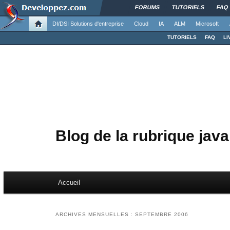
FORUMS
TUTORIELS
FAQ
DI/DSI Solutions d'entreprise
Cloud
IA
ALM
Microsoft
TUTORIELS
FAQ
LI
Blog de la rubrique java
Menu principal
Accueil
Aller au contenu principal
Aller au contenu secondaire
ARCHIVES MENSUELLES :
SEPTEMBRE 2006