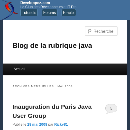
Developpez.com
Le Club des Développeurs et IT Pro
Tutoriels
Forums
Emploi
Recher
Blog de la rubrique java
Menu principal
Accueil
Aller au contenu principal
Aller au contenu secondaire
ARCHIVES MENSUELLES :
MAI 2008
Inauguration du Paris Java
5
User Group
Publié le
28 mai 2008
par
Ricky81