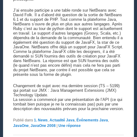
J’ai ensuite participe a une table ronde sur NetBeans avec
David Folk. Il a d’abord été question de la sortie de NetBeans
6.1 et du support de PHP. Tout comme la plateforme Java,
NetBeans s’ouvre de plus en plus aux autres langages. Après
Ruby c’est au tour de python dont le support est actuellement
en travail. Le support d’autres langages (Groovy, Scala, etc.)
dépendra de la demande de la communauté. Bien entendu il a
également été question du support de JavaFX, la star de ce
JavaOne. NetBeans offre déjà un support pour JavaFX Script.
Comme la plateforme JavaFX cible les designers, il a été
demandé si SUN fournira des outils de création pour JavaFX
dans NetBeans. La réponse est que SUN fournira des outils
(le quand n’est pas encore défini) mais cela ne fera pas parti
du projet NetBeans, par contre il est possible que cela se
présente sous la forme de plugin.
Changement de sujet avec ma dernière session (TS – 5199)
qui portait sur JMX : Java Management Extensions (JMX)
Technology Update.
La session a commencé par une présentation de l’API (ce qui
tombait bien puisque je ne la connaissais pas) puis par une
description des nouveautés prévues pour la prochaine version.
Publié dans
1. News
,
Actualité Java
,
Événements Java
,
JavaOne
,
JavaOne 2008
|
Une
réponse