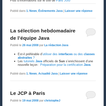
Plus d’informations sur le site de
Paris JUG
Publié dans
1. News
,
Événements Java
|
Laisser une réponse
La sélection hebdomadaire
de l’équipe Java
Publié le
26 mai 2008
par
La rédaction Java
Est-il préférable d’
utiliser des
interfaces
ou des
classes
abstraites
?
Les
tutoriels
Java
officiels de
Sun
s’enrichissent d’une
nouvelle leçon :
Préparation pour la certification
Java
.
Publié dans
1. News
,
Actualité Java
|
Laisser une réponse
Le JCP à Paris
Publié le
19 mai 2008
par
christopheJ