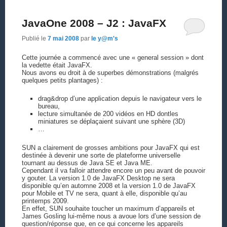
JavaOne 2008 – J2 : JavaFX
Publié le
7 mai 2008
par
le y@m's
Cette journée a commencé avec une « general session » dont
la vedette était JavaFX.
Nous avons eu droit à de superbes démonstrations (malgrés
quelques petits plantages) :
drag&drop d’une application depuis le navigateur vers le
bureau,
lecture simultanée de 200 vidéos en HD dontles
miniatures se déplaçaient suivant une sphère (3D)
…
SUN a clairement de grosses ambitions pour JavaFX qui est
destinée à devenir une sorte de plateforme universelle
tournant au dessus de Java SE et Java ME.
Cependant il va falloir attendre encore un peu avant de pouvoir
y gouter. La version 1.0 de JavaFX Desktop ne sera
disponible qu’en automne 2008 et la version 1.0 de JavaFX
pour Mobile et TV ne sera, quant à elle, disponible qu’au
printemps 2009.
En effet, SUN souhaite toucher un maximum d’appareils et
James Gosling lui-même nous a avoue lors d’une session de
question/réponse que, en ce qui concerne les appareils