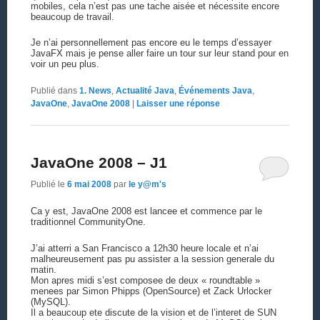
mobiles, cela n’est pas une tache aisée et nécessite encore
beaucoup de travail.
Je n’ai personnellement pas encore eu le temps d’essayer
JavaFX mais je pense aller faire un tour sur leur stand pour en
voir un peu plus.
Publié dans
1. News
,
Actualité Java
,
Événements Java
,
JavaOne
,
JavaOne 2008
|
Laisser une réponse
JavaOne 2008 – J1
Publié le
6 mai 2008
par
le y@m's
Ca y est, JavaOne 2008 est lancee et commence par le
traditionnel CommunityOne.
J’ai atterri a San Francisco a 12h30 heure locale et n’ai
malheureusement pas pu assister a la session generale du
matin.
Mon apres midi s’est composee de deux « roundtable »
menees par Simon Phipps (OpenSource) et Zack Urlocker
(MySQL).
Il a beaucoup ete discute de la vision et de l’interet de SUN