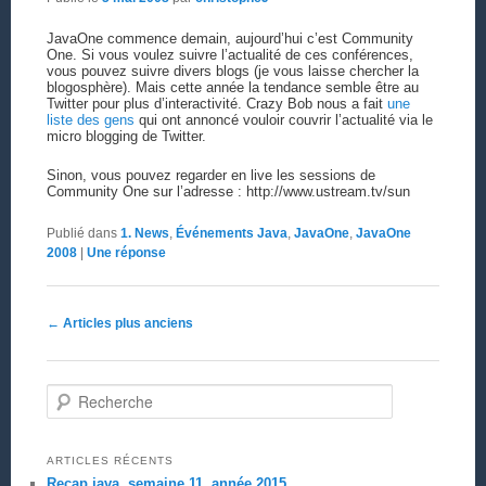
JavaOne commence demain, aujourd’hui c’est Community
One. Si vous voulez suivre l’actualité de ces conférences,
vous pouvez suivre divers blogs (je vous laisse chercher la
blogosphère). Mais cette année la tendance semble être au
Twitter pour plus d’interactivité. Crazy Bob nous a fait
une
liste des gens
qui ont annoncé vouloir couvrir l’actualité via le
micro blogging de Twitter.
Sinon, vous pouvez regarder en live les sessions de
Community One sur l’adresse : http://www.ustream.tv/sun
Publié dans
1. News
,
Événements Java
,
JavaOne
,
JavaOne
2008
|
Une
réponse
Navigation des articles
←
Articles plus anciens
Recherche
ARTICLES RÉCENTS
Recap java, semaine 11, année 2015