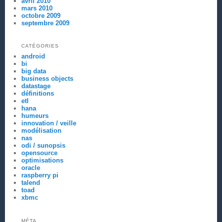
avril 2010
mars 2010
octobre 2009
septembre 2009
CATÉGORIES
android
bi
big data
business objects
datastage
définitions
etl
hana
humeurs
innovation / veille
modélisation
nas
odi / sunopsis
opensource
optimisations
oracle
raspberry pi
talend
toad
xbmc
MÉTA