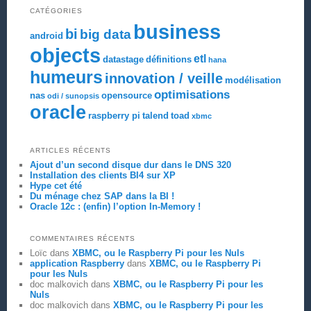
CATÉGORIES
business
bi
big data
android
objects
etl
datastage
définitions
hana
humeurs
innovation / veille
modélisation
optimisations
nas
opensource
odi / sunopsis
oracle
raspberry pi
talend
toad
xbmc
ARTICLES RÉCENTS
Ajout d’un second disque dur dans le DNS 320
Installation des clients BI4 sur XP
Hype cet été
Du ménage chez SAP dans la BI !
Oracle 12c : (enfin) l’option In-Memory !
COMMENTAIRES RÉCENTS
Loïc
dans
XBMC, ou le Raspberry Pi pour les Nuls
application Raspberry
dans
XBMC, ou le Raspberry Pi
pour les Nuls
doc malkovich
dans
XBMC, ou le Raspberry Pi pour les
Nuls
doc malkovich
dans
XBMC, ou le Raspberry Pi pour les