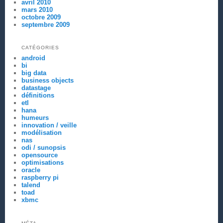
avril 2010
mars 2010
octobre 2009
septembre 2009
CATÉGORIES
android
bi
big data
business objects
datastage
définitions
etl
hana
humeurs
innovation / veille
modélisation
nas
odi / sunopsis
opensource
optimisations
oracle
raspberry pi
talend
toad
xbmc