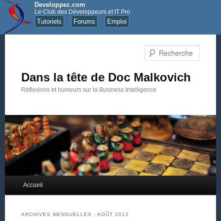
Developpez.com
Le Club des Développeurs et IT Pro
Tutoriels
Forums
Emploi
Recher
Dans la tête de Doc Malkovich
Réflexions et humeurs sur la Business Intelligence
Menu principal
Accueil
Aller au contenu principal
Aller au contenu secondaire
ARCHIVES MENSUELLES :
AOÛT 2012