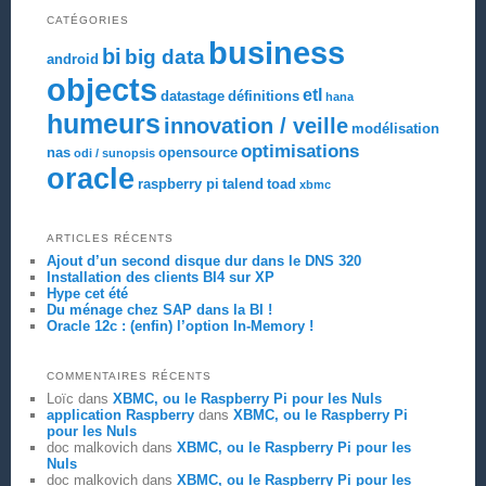
CATÉGORIES
business
bi
big data
android
objects
etl
datastage
définitions
hana
humeurs
innovation / veille
modélisation
optimisations
nas
opensource
odi / sunopsis
oracle
raspberry pi
talend
toad
xbmc
ARTICLES RÉCENTS
Ajout d’un second disque dur dans le DNS 320
Installation des clients BI4 sur XP
Hype cet été
Du ménage chez SAP dans la BI !
Oracle 12c : (enfin) l’option In-Memory !
COMMENTAIRES RÉCENTS
Loïc
dans
XBMC, ou le Raspberry Pi pour les Nuls
application Raspberry
dans
XBMC, ou le Raspberry Pi
pour les Nuls
doc malkovich
dans
XBMC, ou le Raspberry Pi pour les
Nuls
doc malkovich
dans
XBMC, ou le Raspberry Pi pour les