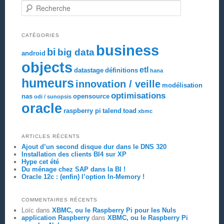
Recherche
CATÉGORIES
business
bi
big data
android
objects
etl
datastage
définitions
hana
humeurs
innovation / veille
modélisation
optimisations
nas
opensource
odi / sunopsis
oracle
raspberry pi
talend
toad
xbmc
ARTICLES RÉCENTS
Ajout d’un second disque dur dans le DNS 320
Installation des clients BI4 sur XP
Hype cet été
Du ménage chez SAP dans la BI !
Oracle 12c : (enfin) l’option In-Memory !
COMMENTAIRES RÉCENTS
Loïc
dans
XBMC, ou le Raspberry Pi pour les Nuls
application Raspberry
dans
XBMC, ou le Raspberry Pi