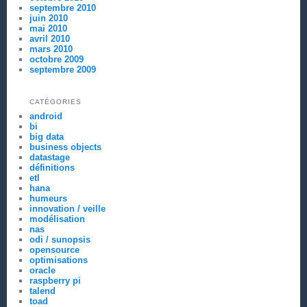
septembre 2010
juin 2010
mai 2010
avril 2010
mars 2010
octobre 2009
septembre 2009
CATÉGORIES
android
bi
big data
business objects
datastage
définitions
etl
hana
humeurs
innovation / veille
modélisation
nas
odi / sunopsis
opensource
optimisations
oracle
raspberry pi
talend
toad