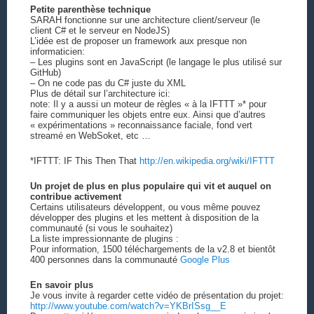
Petite parenthèse technique
SARAH fonctionne sur une architecture client/serveur (le
client C# et le serveur en NodeJS)
L’idée est de proposer un framework aux presque non
informaticien:
– Les plugins sont en JavaScript (le langage le plus utilisé sur
GitHub)
– On ne code pas du C# juste du XML
Plus de détail sur l’architecture ici:
note: Il y a aussi un moteur de règles « à la IFTTT »* pour
faire communiquer les objets entre eux. Ainsi que d’autres
« expérimentations » reconnaissance faciale, fond vert
streamé en WebSoket, etc …
*IFTTT: IF This Then That
http://en.wikipedia.org/wiki/IFTTT
Un projet de plus en plus populaire qui vit et auquel on
contribue activement
Certains utilisateurs développent, ou vous même pouvez
développer des plugins et les mettent à disposition de la
communauté (si vous le souhaitez)
La liste impressionnante de plugins :
Pour information, 1500 téléchargements de la v2.8 et bientôt
400 personnes dans la communauté
Google Plus
En savoir plus
Je vous invite à regarder cette vidéo de présentation du projet:
http://www.youtube.com/watch?v=YKBrISsg__E