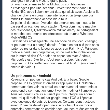
changeant le public visé: le grand public.
Si avant cette arrivée Mme Michu, ou son fils/neveu
n’envisageait pas une seconde l’investissement dans un
Nokia N80, avec l’abonnement data qui allait avec, Apple la fit
changer d’avis en créant une interface et un téléphone qui
rendait le smartphone accessible à tous.
Je parle ici de cette révolution du smartphone qui nous à fait
passer d’un état des lieux stable : Nokia dominait le marché
des téléphones, QTek/Nokia/Palm/Blackberry se partageaient
le marché des smartphones/tablettes où tournait Windows
Mobile/RIM OS.
Il n’était pas envisageable une seconde de voir ceci changer,
et pourtant tout a changé depuis: Palm s’en est allé (non sans
tenter de rester dans la course avec son Palm Pre), Windows
mobile a perdu son hégémonie, un nouvel acteur challenger
sur le marché des OS a fait son apparition avec Android,
Microsoft s’est réveillé et s’est repris à deux fois pour
proposer un OS réellement concurrent, et RIM … (on attend
encore de voir…)
Un petit zoom sur Android
Revenons un peu sur le cas Android: à la base, Google
propose un OS gratuit et ouvert (s’appuyant sur GNU/linux)
permettant d’en voir les entrailles pour éventuellement mieux
comprendre son fonctionnement voir le modifier / l’améliorer.
Tous les constructeurs auraient pu tous intégrer un Android
pure, tel qu’il était fourni par google, mais l’OS à l’époque
avec quelques défauts de jeunesse. Certains constructeurs
eurent l’idée de développer une surcouche (plus ou moins
apprécié) permettant de combler ces lacunes et également de