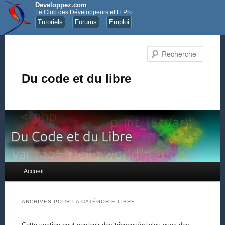
Developpez.com
Le Club des Développeurs et IT Pro
Tutoriels
Forums
Emploi
Recher
Du code et du libre
Menu principal
Accueil
Aller au contenu principal
Aller au contenu secondaire
ARCHIVES POUR LA CATÉGORIE
LIBRE