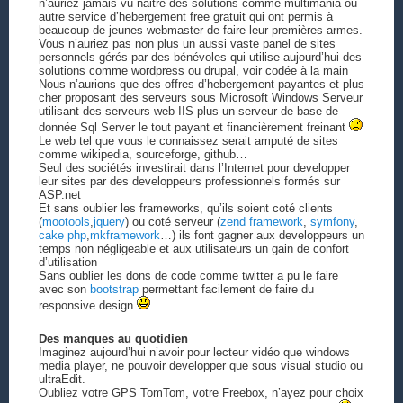
n’auriez jamais vu naitre des solutions comme multimania ou
autre service d’hebergement free gratuit qui ont permis à
beaucoup de jeunes webmaster de faire leur premières armes.
Vous n’auriez pas non plus un aussi vaste panel de sites
personnels gérés par des bénévoles qui utilise aujourd’hui des
solutions comme wordpress ou drupal, voir codée à la main
Nous n’aurions que des offres d’hebergement payantes et plus
cher proposant des serveurs sous Microsoft Windows Serveur
utilisant des serveurs web IIS plus un serveur de base de
donnée Sql Server le tout payant et financièrement freinant
Le web tel que vous le connaissez serait amputé de sites
comme wikipedia, sourceforge, github…
Seul des sociétés investirait dans l’Internet pour developper
leur sites par des developpeurs professionnels formés sur
ASP.net
Et sans oublier les frameworks, qu’ils soient coté clients
(
mootools
,
jquery
) ou coté serveur (
zend framework
,
symfony
,
cake php
,
mkframework
…) ils font gagner aux developpeurs un
temps non négligeable et aux utilisateurs un gain de confort
d’utilisation
Sans oublier les dons de code comme twitter a pu le faire
avec son
bootstrap
permettant facilement de faire du
responsive design
Des manques au quotidien
Imaginez aujourd’hui n’avoir pour lecteur vidéo que windows
media player, ne pouvoir developper que sous visual studio ou
ultraEdit.
Oubliez votre GPS TomTom, votre Freebox, n’ayez pour choix