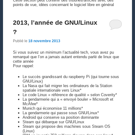
Cette section peut contenir des tribunes/articles avec des
points de vue, idées concernant le logiciel libre en général
2013, l’année de GNU/Linux
?
Publié le
18 novembre 2013
Si vous suivez un minimum l’actualité tech, vous avez pu
remarqué que l’on a jamais autant entendu parlé de linux que
cette année
Pour rappel:
Le succès grandissant du raspberry Pi (qui tourne sous
GNU/Linux)
La Nasa qui fait migrer les ordinateurs de la Station
spatiale internationale vers Linux*
Le code Linux « référence de qualité » selon Coverity*
La gendarmerie qui a « envoyé bouler » Microsoft et
McAfee*
Munich qui économise 11 millions*
La gendarmerie qui passe sous GNU/Linux*
Android qui conserve sa position dominante
Steam qui débarque sur GNU/Linux
Steam qui propose des machines sous Steam OS
(Linux)