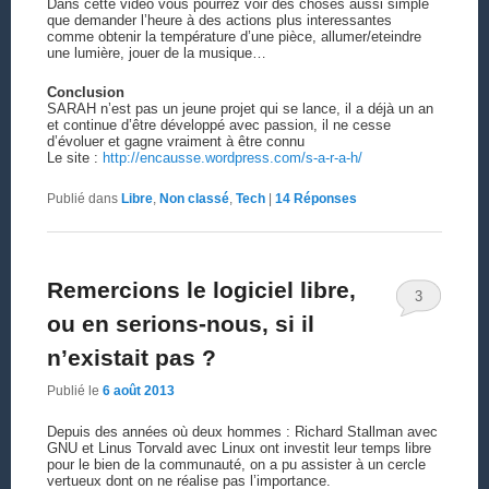
Dans cette vidéo vous pourrez voir des choses aussi simple
que demander l’heure à des actions plus interessantes
comme obtenir la température d’une pièce, allumer/eteindre
une lumière, jouer de la musique…
Conclusion
SARAH n’est pas un jeune projet qui se lance, il a déjà un an
et continue d’être développé avec passion, il ne cesse
d’évoluer et gagne vraiment à être connu
Le site :
http://encausse.wordpress.com/s-a-r-a-h/
Publié dans
Libre
,
Non classé
,
Tech
|
14
Réponses
Remercions le logiciel libre,
3
ou en serions-nous, si il
n’existait pas ?
Publié le
6 août 2013
Depuis des années où deux hommes : Richard Stallman avec
GNU et Linus Torvald avec Linux ont investit leur temps libre
pour le bien de la communauté, on a pu assister à un cercle
vertueux dont on ne réalise pas l’importance.