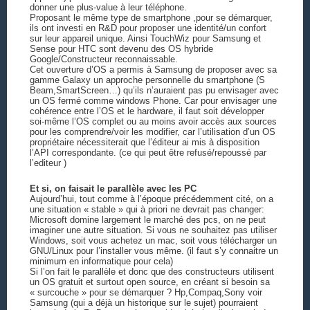
donner une plus-value à leur téléphone.
Proposant le même type de smartphone ,pour se démarquer,
ils ont investi en R&D pour proposer une identité/un confort
sur leur appareil unique. Ainsi TouchWiz pour Samsung et
Sense pour HTC sont devenu des OS hybride
Google/Constructeur reconnaissable.
Cet ouverture d’OS a permis à Samsung de proposer avec sa
gamme Galaxy un approche personnelle du smartphone (S
Beam,SmartScreen…) qu’ils n’auraient pas pu envisager avec
un OS fermé comme windows Phone. Car pour envisager une
cohérence entre l’OS et le hardware, il faut soit développer
soi-même l’OS complet ou au moins avoir accès aux sources
pour les comprendre/voir les modifier, car l’utilisation d’un OS
propriétaire nécessiterait que l’éditeur ai mis à disposition
l’API correspondante. (ce qui peut être refusé/repoussé par
l’editeur )
Et si, on faisait le parallèle avec les PC
Aujourd’hui, tout comme à l’époque précédemment cité, on a
une situation « stable » qui à priori ne devrait pas changer:
Microsoft domine largement le marché des pcs, on ne peut
imaginer une autre situation. Si vous ne souhaitez pas utiliser
Windows, soit vous achetez un mac, soit vous télécharger un
GNU/Linux pour l’installer vous même. (il faut s’y connaitre un
minimum en informatique pour cela)
Si l’on fait le parallèle et donc que des constructeurs utilisent
un OS gratuit et surtout open source, en créant si besoin sa
« surcouche » pour se démarquer ? Hp,Compaq,Sony voir
Samsung (qui a déjà un historique sur le sujet) pourraient