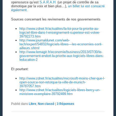
opensource qu’est
S.A.R.A.H.
(un projet de contrôle de sa
domotique par la voix et bien plus…),
un billet lui est consacré
également
.
Sources concernant les revirements de nos gouvernements
http://www.zdnet.fr/actualites/la-loi-pour-la-priorite-au-
logiciel-libre-dans-l-enseignement-superieur-est-votee-
39792273.htm
http://www.journaldunet.com/web-
tech/expert/54832/logiciels-libres—les-economies-sont-
ailleurs.shtml
http://www.lemagit.fr/economie/business/2013/07/30/le-
gouvernement-endort-la-priorite-aux-logiciels-libres-dans-
leducation-2
Et pourtant:
http://www.zdnet.fr/actualites/microsoft-moins-cher-que-l-
open-source-non-retorque-la-ville-de-munich-
39787057.htm
http://www.zdnet.fr/actualites/logiciels-libres-bercy-un-
ministere-exemplaire-39792499.htm
Publié dans
Libre
,
Non classé
|
3
Réponses