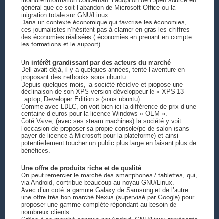
moindre information concernant l’adoption de l’open source en
général que ce soit l’abandon de Microsoft Office ou la
migration totale sur GNU/Linux
Dans un contexte économique qui favorise les économies,
ces journalistes n’hésitent pas à clamer en gras les chiffres
des économies réalisées ( économies en prenant en compte
les formations et le support).
Un intérêt grandissant par des acteurs du marché
Dell avait déjà, il y a quelques années, tenté l’aventure en
proposant des netbooks sous ubuntu.
Depuis quelques mois, la société récidive et propose une
déclinaison de son XPS version développeur le « XPS 13
Laptop, Developer Edition » (sous ubuntu).
Comme avec LDLC, on voit bien ici la différence de prix d’une
centaine d’euros pour la licence Windows « OEM ».
Coté Valve, (avec ses steam machines) la société y voit
l’occasion de proposer sa propre console/pc de salon (sans
payer de licence à Microsoft pour la plateforme) et ainsi
potentiellement toucher un public plus large en faisant plus de
bénéfices.
Une offre de produits riche et de qualité
On peut remercier le marché des smartphones / tablettes, qui,
via Android, contribue beaucoup au noyau GNU/Linux.
Avec d’un coté la gamme Galaxy de Samsung et de l’autre
une offre très bon marché Nexus (supervisé par Google) pour
proposer une gamme complète répondant au besoin de
nombreux clients.