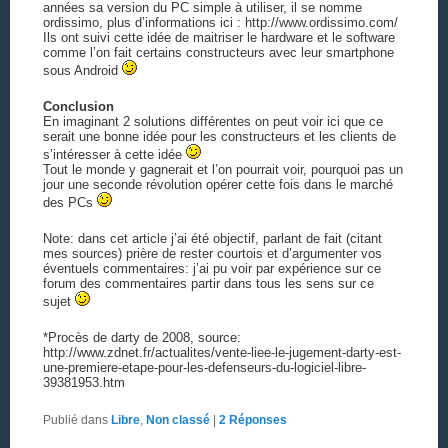
années sa version du PC simple à utiliser, il se nomme
ordissimo, plus d’informations ici : http://www.ordissimo.com/
Ils ont suivi cette idée de maitriser le hardware et le software
comme l’on fait certains constructeurs avec leur smartphone
sous Android
Conclusion
En imaginant 2 solutions différentes on peut voir ici que ce
serait une bonne idée pour les constructeurs et les clients de
s’intéresser à cette idée
Tout le monde y gagnerait et l’on pourrait voir, pourquoi pas un
jour une seconde révolution opérer cette fois dans le marché
des PCs
Note: dans cet article j’ai été objectif, parlant de fait (citant
mes sources) prière de rester courtois et d’argumenter vos
éventuels commentaires: j’ai pu voir par expérience sur ce
forum des commentaires partir dans tous les sens sur ce
sujet
*Procès de darty de 2008, source:
http://www.zdnet.fr/actualites/vente-liee-le-jugement-darty-est-
une-premiere-etape-pour-les-defenseurs-du-logiciel-libre-
39381953.htm
Publié dans
Libre
,
Non classé
|
2
Réponses