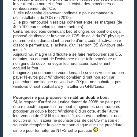
le veuillent ou non, et même si il existe des procédures de
remboursement de l’OS:
1. elle nécessite d’envoyer l’ordinateur pour demander la
désinstallation de l’OS (en 2013),
2. le prix remboursé n’est pas cohérent entre les marques (de
40 à 100 euros selon les constructeurs)
Certaines sociétés défendant bec et ongles ce point ont déjà
proposé de dissocier la vente de l’OS de celle du PC physique
notamment en demandant la vente d’un « code d’activation »
dissocié permettant, si acheté, d’utiliser son OS Windows pré-
installé.
Aujourd’hui, malgré la difficulté à se faire rembourser son OS,
certains, au courant de l’existence d’une telle procédure et
non gêné de devoir envoyer leur ordinateur fraichement
acquéri le font.
Imaginez que demain on vous demande si vous voulez ou non
payer N euros pour Windows: combien diront non soit car
possédant une licence de windows 7/Xp et ne souhaitant pas
windows 8, soit souhaitant y installer un GNU/Linux
Pourquoi ne pas proposer en natif un double boot
Si, le respect d’arrêté de justice datant de 2008* ne peut pas
être respecté aujourd’hui, on peut imaginer les constructeurs
proposer un double boot: Windows 8 d’un coté, et de l’autre
leur version de GNU/Linux modifié, avec éventuellement une
solution si l’utilisateur ne souhaite pas de cet OS maison et
souhaite récupérer la place sur son disque dur: une procédure
simple pour formater en NTFS cette partition