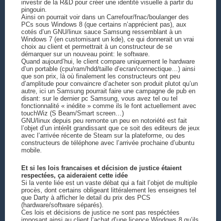
investir de la R&D pour créer une identité visuelle à partir du
pingouin.
Ainsi on pourrait voir dans un Carrefour/fnac/boulanger des
PCs sous Windows 8 (que certains n’apprécient pas), aux
cotés d’un GNU/linux sauce Samsung ressemblant à un
Windows 7 (en customisant un kde), ce qui donnerait un vrai
choix au client et permettrait à un constructeur de se
démarquer sur un nouveau point: le software.
Quand aujourd’hui, le client compare uniquement le hardware
d’un portable (cpu/ram/hdd/taille d’ecran/connectique…) ainsi
que son prix, là où finalement les constructeurs ont peu
d’amplitude pour convaincre d’acheter son produit plutot qu’un
autre, ici un Samsung pourrait faire une campagne de pub en
disant: sur le dernier pc Samsung, vous avez tel ou tel
fonctionnalité « inédite » comme ils le font actuellement avec
touchWiz (S Beam/Smart screen…)
GNU/linux depuis peu remonte un peu en notoriété est fait
l’objet d’un intérêt grandissant que ce soit des editeurs de jeux
avec l’arrivée récente de Steam sur la plateforme, ou des
constructeurs de téléphone avec l’arrivée prochaine d’ubuntu
mobile.
Et si les lois francaises et décision de justice étaient
respectées, ça aideraient cette idée
Si la vente liée est un vaste débat qui a fait l’objet de multiple
procès, dont certains obligeant littéralement les enseignes tel
que Darty à afficher le detail du prix des PCS
(hardware/software séparés).
Ces lois et décisions de justice ne sont pas respéctées
imposant ainsi au client l’achat d’une licence Windows 8 qu’ils