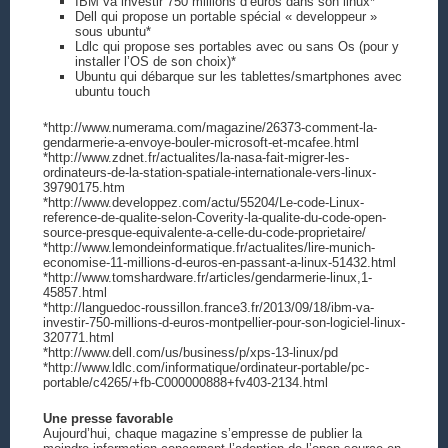
IBM va investir 750 millions d’euros dans son linux*
Dell qui propose un portable spécial « developpeur »
sous ubuntu*
Ldlc qui propose ses portables avec ou sans Os (pour y
installer l’OS de son choix)*
Ubuntu qui débarque sur les tablettes/smartphones avec
ubuntu touch
*http://www.numerama.com/magazine/26373-comment-la-
gendarmerie-a-envoye-bouler-microsoft-et-mcafee.html
*http://www.zdnet.fr/actualites/la-nasa-fait-migrer-les-
ordinateurs-de-la-station-spatiale-internationale-vers-linux-
39790175.htm
*http://www.developpez.com/actu/55204/Le-code-Linux-
reference-de-qualite-selon-Coverity-la-qualite-du-code-open-
source-presque-equivalente-a-celle-du-code-proprietaire/
*http://www.lemondeinformatique.fr/actualites/lire-munich-
economise-11-millions-d-euros-en-passant-a-linux-51432.html
*http://www.tomshardware.fr/articles/gendarmerie-linux,1-
45857.html
*http://languedoc-roussillon.france3.fr/2013/09/18/ibm-va-
investir-750-millions-d-euros-montpellier-pour-son-logiciel-linux-
320771.html
*http://www.dell.com/us/business/p/xps-13-linux/pd
*http://www.ldlc.com/informatique/ordinateur-portable/pc-
portable/c4265/+fb-C000000888+fv403-2134.html
Une presse favorable
Aujourd’hui, chaque magazine s’empresse de publier la