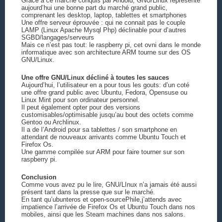
Grâce à ce marché conquis par Andoid, GNU/Linux représente
aujourd’hui une bonne part du marché grand public,
comprenant les desktop, laptop, tablettes et smartphones
Une offre serveur éprouvée : qui ne connait pas le couple
LAMP (Linux Apache Mysql Php) déclinable pour d’autres
SGBD/langages/serveurs
Mais ce n’est pas tout: le raspberry pi, cet ovni dans le monde
informatique avec son architecture ARM tourne sur des OS
GNU/Linux.
Une offre GNU/Linux décliné à toutes les sauces
Aujourd’hui, l’utilisateur en a pour tous les gouts: d’un coté
une offre grand public avec Ubuntu, Fedora, Opensuse ou
Linux Mint pour son ordinateur personnel.
Il peut également opter pour des versions
customisables/optimisable jusqu’au bout des octets comme
Gentoo ou Archlinux.
Il a de l’Android pour sa tablettes / son smartphone en
attendant de nouveaux arrivants comme Ubuntu Touch et
Firefox Os.
Une gamme compilée sur ARM pour faire tourner sur son
raspberry pi.
Conclusion
Comme vous avez pu le lire, GNU/LInux n’a jamais été aussi
présent tant dans la presse que sur le marché.
En tant qu’ubunteros et open-sourcePhile,j’attends avec
impatience l’arrivée de Firefox Os et Ubuntu Touch dans nos
mobiles, ainsi que les Steam machines dans nos salons.