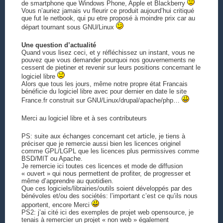
de smartphone que Windows Phone, Apple et Blackberry
Vous n’auriez jamais vu fleurir ce produit aujourd’hui critiqué
que fut le netbook, qui pu etre proposé à moindre prix car au
départ tournant sous GNU/Linux
Une question d’actualité
Quand vous lisez ceci, et y réfléchissez un instant, vous ne
pouvez que vous demander pourquoi nos gouvernements ne
cessent de pietiner et revenir sur leurs positions concernant le
logiciel libre
Alors que tous les jours, même notre propre état Francais
bénéficie du logiciel libre avec pour dernier en date le site
France.fr construit sur GNU/Linux/drupal/apache/php…
Merci au logiciel libre et à ses contributeurs
PS: suite aux échanges concernant cet article, je tiens à
préciser que je remercie aussi bien les licences originel
comme GPL/LGPL que les licences plus permissives comme
BSD/MIT ou Apache.
Je remercie ici toutes ces licences et mode de diffusion
« ouvert » qui nous permettent de profiter, de progresser et
même d’apprendre au quotidien.
Que ces logiciels/librairies/outils soient développés par des
bénévoles et/ou des sociétés: l’important c’est ce qu’ils nous
apportent, encore Merci
PS2: j’ai cité ici des exemples de projet web opensource, je
tenais à remercier un projet « non web » également