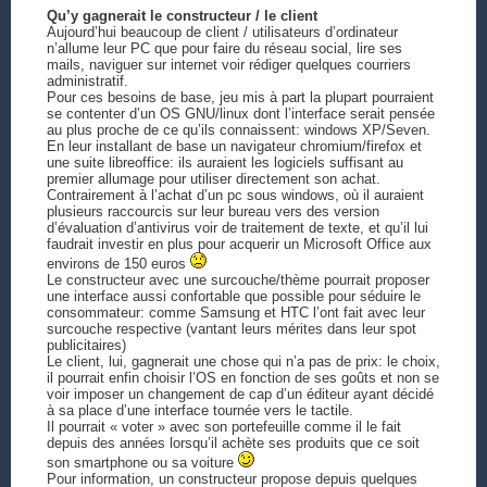
Qu’y gagnerait le constructeur / le client
Aujourd’hui beaucoup de client / utilisateurs d’ordinateur
n’allume leur PC que pour faire du réseau social, lire ses
mails, naviguer sur internet voir rédiger quelques courriers
administratif.
Pour ces besoins de base, jeu mis à part la plupart pourraient
se contenter d’un OS GNU/linux dont l’interface serait pensée
au plus proche de ce qu’ils connaissent: windows XP/Seven.
En leur installant de base un navigateur chromium/firefox et
une suite libreoffice: ils auraient les logiciels suffisant au
premier allumage pour utiliser directement son achat.
Contrairement à l’achat d’un pc sous windows, où il auraient
plusieurs raccourcis sur leur bureau vers des version
d’évaluation d’antivirus voir de traitement de texte, et qu’il lui
faudrait investir en plus pour acquerir un Microsoft Office aux
environs de 150 euros
Le constructeur avec une surcouche/thème pourrait proposer
une interface aussi confortable que possible pour séduire le
consommateur: comme Samsung et HTC l’ont fait avec leur
surcouche respective (vantant leurs mérites dans leur spot
publicitaires)
Le client, lui, gagnerait une chose qui n’a pas de prix: le choix,
il pourrait enfin choisir l’OS en fonction de ses goûts et non se
voir imposer un changement de cap d’un éditeur ayant décidé
à sa place d’une interface tournée vers le tactile.
Il pourrait « voter » avec son portefeuille comme il le fait
depuis des années lorsqu’il achète ses produits que ce soit
son smartphone ou sa voiture
Pour information, un constructeur propose depuis quelques