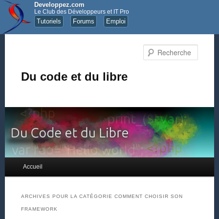
Developpez.com
Le Club des Développeurs et IT Pro
Tutoriels
Forums
Emploi
Recher
Du code et du libre
Menu principal
Accueil
Aller au contenu principal
Aller au contenu secondaire
ARCHIVES POUR LA CATÉGORIE
COMMENT CHOISIR SON
FRAMEWORK