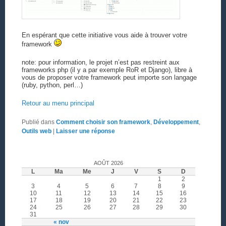
En espérant que cette initiative vous aide à trouver votre
framework
note: pour information, le projet n’est pas restreint aux
frameworks php (il y a par exemple RoR et Django), libre à
vous de proposer votre framework peut importe son langage
(ruby, python, perl…)
Retour au menu principal
Publié dans
Comment choisir son framework
,
Développement
,
Outils web
|
Laisser une réponse
AOÛT 2026
L
Ma
Me
J
V
S
D
1
2
3
4
5
6
7
8
9
10
11
12
13
14
15
16
17
18
19
20
21
22
23
24
25
26
27
28
29
30
31
« nov