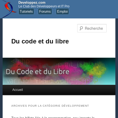
Developpez.com
Le Club des Développeurs et IT Pro
Tutoriels
Forums
Emploi
Recher
Du code et du libre
Menu principal
Accueil
Aller au contenu principal
Aller au contenu secondaire
ARCHIVES POUR LA CATÉGORIE
DÉVELOPPEMENT