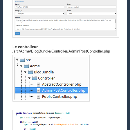
Le controlleur
/src/Acme/BlogBundle/Controller/AdminPostController.php