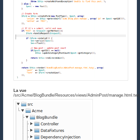
La vue
/src/Acme/BlogBundle/Resources/views/AdminPost/manage.html.twi