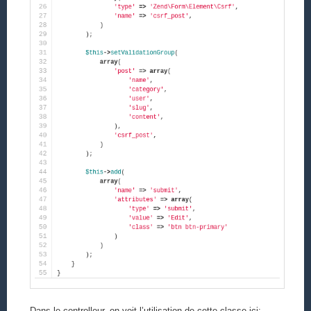
Dans le controlleur, on voit l’utilisation de cette classe ici: