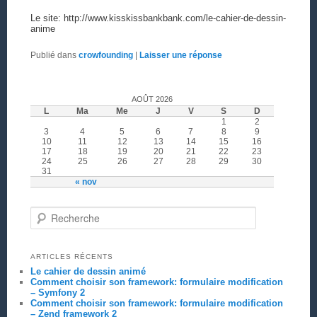
Le site: http://www.kisskissbankbank.com/le-cahier-de-dessin-
anime
Publié dans
crowfounding
|
Laisser une réponse
AOÛT 2026
L
Ma
Me
J
V
S
D
1
2
3
4
5
6
7
8
9
10
11
12
13
14
15
16
17
18
19
20
21
22
23
24
25
26
27
28
29
30
31
« nov
Recherche
ARTICLES RÉCENTS
Le cahier de dessin animé
Comment choisir son framework: formulaire modification
– Symfony 2
Comment choisir son framework: formulaire modification
– Zend framework 2