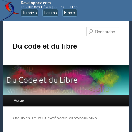
Developpez.com
Le Club des Développeurs et IT Pro
Tutoriels
Forums
Emploi
Recher
Du code et du libre
Menu principal
Accueil
Aller au contenu principal
Aller au contenu secondaire
ARCHIVES POUR LA CATÉGORIE
CROWFOUNDING