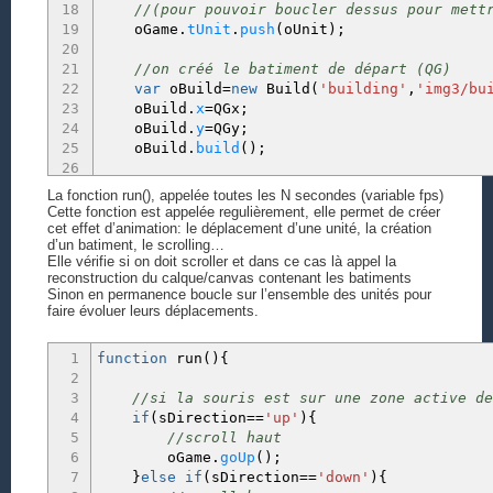
18
//(pour pouvoir boucler dessus pour mett
19
oGame.
tUnit
.
push
(
oUnit
)
;
20
21
//on créé le batiment de départ (QG)
22
var
oBuild
=
new
Build
(
'building'
,
'img3/bu
23
oBuild.
x
=
QGx
;
24
oBuild.
y
=
QGy
;
25
oBuild.
build
(
)
;
26
27
//on ajoute ce batiment au tableau tBuil
La fonction run(), appelée toutes les N secondes (variable fps)
28
//(pour boucler et réafficher lors d'un 
Cette fonction est appelée regulièrement, elle permet de créer
29
oGame.
tBuild
.
push
(
oBuild
)
;
cet effet d’animation: le déplacement d’une unité, la création
d’un batiment, le scrolling…
30
Elle vérifie si on doit scroller et dans ce cas là appel la
31
//on créé ici une mine d'or sur la map
reconstruction du calque/canvas contenant les batiments
32
var
oBuild
=
new
Build
(
'or'
,
'img3/mine-or.
Sinon en permanence boucle sur l’ensemble des unités pour
33
oBuild.
x
=
17
;
faire évoluer leurs déplacements.
34
oBuild.
y
=
17
;
35
oBuild.
build
(
)
;
1
function
run
(
)
{
36
2
37
//on ajoute cette mine d'or au tableau t
3
//si la souris est sur une zone active de
38
oGame.
tBuild
.
push
(
oBuild
)
;
4
if
(
sDirection
==
'up'
)
{
39
5
//scroll haut
40
//on affiche les batiments sur la carte
6
oGame.
goUp
(
)
;
41
oGame.
rebuild
(
)
;
7
}
else
if
(
sDirection
==
'down'
)
{
42
//on affiche les ressouces de départ (or