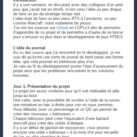
Introduction
Il y a une semaine, en discutant avec des collègues d’un petit
jeux que j’avait fait en html5, m’est venu l’idée un peu dingue
de faire un jeu de stratégie temps réel.
L’idée était de faire un bon vieux RTS à l’ancienne, un peu
comme Warcraft: notre madeleine de proust.
J’ai mis les sources sur
Github
en LGPLv3 afin de permettre
d’apprendre de ce projet et de permettre à d’autre de se lancer
pour s’amuser ou plus dans le developpement de jeux HTML5.
L’idée du journal
Au vu des soucis que j’ai rencontré en le développant, je me
suis dit qu’écrire une sorte de journal de bord serait une bonne
idée, que cela pourrait en intéresser plus d’un.
Je vais au fil du développement poster l’état d’avancement du
projet ainsi que les problèmes rencontrés et les solutions
trouvées.
Jour 1: Présentation du projet
Le projet est assez modeste pour qu’il soit réalisable et aille
jusqu’au bout.
Une carte, avec la possibilité de scroller à l’aide de la souris,
une miniature en bas à droite pour voir où nous sommes.
Vous débutez avec un personnage et un QG qui permet de
créer des nouveaux « batisseurs »
Chaque bâtisseur peut créer l’équivalent d’une barrack
warcraft pour créer des unités d’attaque.
Il y a un début de gestion de ressources: vous pouvez
envoyer une unité « batisseur » à la mine d’or pour recueillir
de l’or, ou aller chercher du bois.