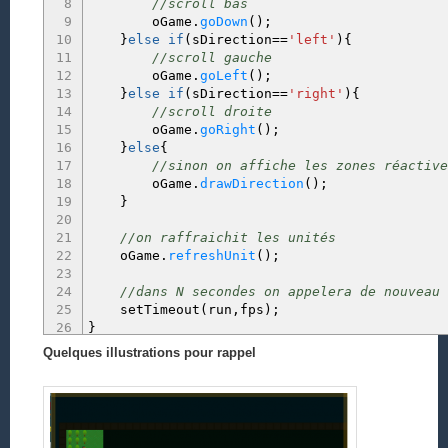
8
//scroll bas
43
oGame.
buildRessource
(
)
;
9
oGame.
goDown
(
)
;
44
10
}
else
if
(
sDirection
==
'left'
)
{
45
//on affiche les zones réactives
11
//scroll gauche
46
//pour scroller la map avec la souris
12
oGame.
goLeft
(
)
;
47
oGame.
drawDirection
(
)
;
13
}
else
if
(
sDirection
==
'right'
)
{
48
14
//scroll droite
49
//on commencera la boucle de raffraichis
15
oGame.
goRight
(
)
;
50
//dans N secondes
16
}
else
{
51
setTimeout
(
run
,
fps
)
;
17
//sinon on affiche les zones réactive
52
18
oGame.
drawDirection
(
)
;
53
}
19
}
20
21
//on raffraichit les unités
22
oGame.
refreshUnit
(
)
;
23
24
//dans N secondes on appelera de nouveau 
25
setTimeout
(
run
,
fps
)
;
26
}
Quelques illustrations pour rappel