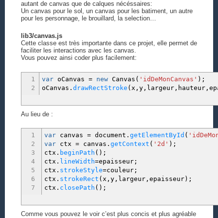
autant de canvas que de calques nécéssaires:
Un canvas pour le sol, un canvas pour les batiment, un autre
pour les personnage, le brouillard, la selection…
lib3/canvas.js
Cette classe est très importante dans ce projet, elle permet de
faciliter les interactions avec les canvas.
Vous pouvez ainsi coder plus facilement:
1
var
oCanvas
=
new
Canvas
(
'idDeMonCanvas'
)
;
2
oCanvas.
drawRectStroke
(
x
,
y
,
largeur
,
hauteur
,
ep
Au lieu de :
1
var
canvas
=
document.
getElementById
(
'idDeMo
2
var
ctx
=
canvas.
getContext
(
'2d'
)
;
3
ctx.
beginPath
(
)
;
4
ctx.
lineWidth
=
epaisseur
;
5
ctx.
strokeStyle
=
couleur
;
6
ctx.
strokeRect
(
x
,
y
,
largeur
,
epaisseur
)
;
7
ctx.
closePath
(
)
;
Comme vous pouvez le voir c’est plus concis et plus agréable