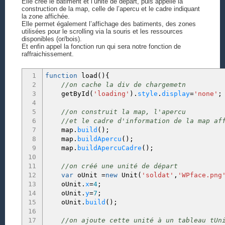
71
if
(
couleur
!=
'#000000'
)
{
Elle créé le batiment et l’unité de départ, puis appelle la
construction de la map, celle de l’apercu et le cadre indiquant
72
this
.
ctx
.
lineWidth
=
2
;
la zone affichée.
73
}
Elle permet également l’affichage des batiments, des zones
74
this
.
ctx
.
beginPath
(
)
;
utilisées pour le scrolling via la souris et les ressources
75
this
.
ctx
.
moveTo
(
x
,
y
+
(
ihauteur
/
2
)
)
;
disponibles (or/bois).
76
this
.
ctx
.
lineTo
(
x
+
(
ilargeur
/
2
)
,
y
)
;
Et enfin appel la fonction run qui sera notre fonction de
raffraichissement.
77
this
.
ctx
.
lineTo
(
x
+
(
ilargeur
/
1
)
,
y
+
(
iha
78
this
.
ctx
.
lineTo
(
x
+
(
ilargeur
/
2
)
,
y
+
(
iha
79
this
.
ctx
.
lineTo
(
x
,
y
+
(
ihauteur
/
2
)
)
;
1
function
load
(
)
{
80
this
.
ctx
.
strokeStyle
=
couleur
;
2
//on cache la div de chargemetn
81
this
.
ctx
.
stroke
(
)
;
3
getById
(
'loading'
)
.
style
.
display
=
'none'
;
82
this
.
ctx
.
fillStyle
=
fond
;
4
83
this
.
ctx
.
fill
(
)
;
5
//on construit la map, l'apercu
84
this
.
ctx
.
closePath
(
)
;
6
//et le cadre d'information de la map af
85
}
,
7
map.
build
(
)
;
86
drawImage
:
function
(
img
,
x
,
y
,
width
,
height
8
map.
buildApercu
(
)
;
87
this
.
ctx
.
drawImage
(
img
,
x
,
y
,
width
,
he
9
map.
buildApercuCadre
(
)
;
88
}
,
10
89
isInThisLosange
:
function
(
x
,
y
)
{
11
//on créé une unité de départ
90
12
var
oUnit
=
new
Unit
(
'soldat'
,
'WPface.png
91
}
,
13
oUnit.
x
=
4
;
92
14
oUnit.
y
=
7
;
93
}
;
15
oUnit.
build
(
)
;
16
17
//on ajoute cette unité à un tableau tUn