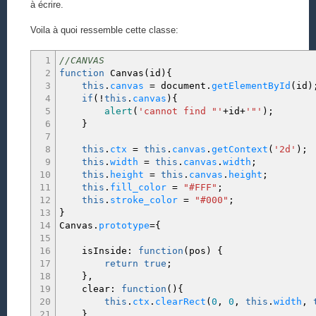
à écrire.
Voila à quoi ressemble cette classe:
1
//CANVAS
2
function
Canvas
(
id
)
{
3
this
.
canvas
=
document.
getElementById
(
id
)
4
if
(
!
this
.
canvas
)
{
5
alert
(
'cannot find "'
+
id
+
'"'
)
;
6
}
7
8
this
.
ctx
=
this
.
canvas
.
getContext
(
'2d'
)
;
9
this
.
width
=
this
.
canvas
.
width
;
10
this
.
height
=
this
.
canvas
.
height
;
11
this
.
fill_color
=
"#FFF"
;
12
this
.
stroke_color
=
"#000"
;
13
}
14
Canvas.
prototype
=
{
15
16
isInside
:
function
(
pos
)
{
17
return
true
;
18
}
,
19
clear
:
function
(
)
{
20
this
.
ctx
.
clearRect
(
0
,
0
,
this
.
width
,
21
}
,