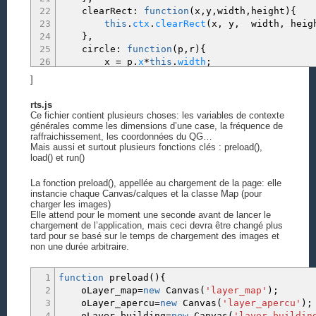
22
clearRect
:
function
(
x
,
y
,
width
,
height
)
{
23
this
.
ctx
.
clearRect
(
x
,
y
,
width
,
heig
24
}
,
25
circle
:
function
(
p
,
r
)
{
26
x
=
p.
x
*
this
.
width
;
27
y
=
p.
y
*
this
.
height
;
]
28
this
.
ctx
.
beginPath
(
)
;
29
this
.
ctx
.
strokeStyle
=
this
.
stroke_co
rts.js
30
this
.
ctx
.
moveTo
(
x
+
r
,
y
)
;
Ce fichier contient plusieurs choses: les variables de contexte
31
this
.
ctx
.
arc
(
x
,
y
,
r
,
0
,
TWO_PI
,
false
)
;
générales comme les dimensions d’une case, la fréquence de
raffraichissement, les coordonnées du QG…
32
this
.
ctx
.
fill
(
)
;
Mais aussi et surtout plusieurs fonctions clés : preload(),
33
}
,
load() et run()
34
line
:
function
(
x1
,
x2
)
{
35
this
.
ctx
.
beginPath
(
)
;
La fonction preload(), appellée au chargement de la page: elle
36
this
.
ctx
.
strokeStyle
=
this
.
stroke_co
instancie chaque Canvas/calques et la classe Map (pour
37
this
.
ctx
.
moveTo
(
x1.
x
*
this
.
width
,
x1.
y
*
charger les images)
38
this
.
ctx
.
lineTo
(
x2.
x
*
this
.
width
,
x2.
y
*
Elle attend pour le moment une seconde avant de lancer le
chargement de l’application, mais ceci devra être changé plus
39
this
.
ctx
.
stroke
(
)
;
tard pour se basé sur le temps de chargement des images et
40
}
,
non une durée arbitraire.
41
drawRect
:
function
(
x
,
y
,
ilargeur
,
ihauteur
42
this
.
ctx
.
beginPath
(
)
;
1
function
preload
(
)
{
43
this
.
ctx
.
lineWidth
=
1
;
2
oLayer_map
=
new
Canvas
(
'layer_map'
)
;
44
this
.
ctx
.
strokeStyle
=
contour
;
3
oLayer_apercu
=
new
Canvas
(
'layer_apercu'
)
;
45
this
.
ctx
.
fillStyle
=
fond
;
4
oLayer_building
=
new
Canvas
(
'layer_buildin
46
this
.
ctx
.
fillRect
(
x
,
y
,
ilargeur
,
ihaute