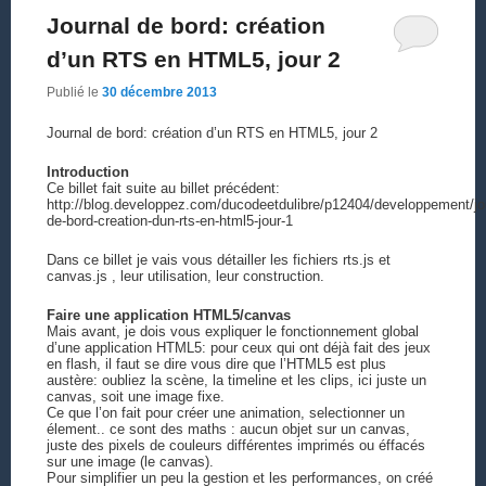
Journal de bord: création
d’un RTS en HTML5, jour 2
Publié le
30 décembre 2013
Journal de bord: création d’un RTS en HTML5, jour 2
Introduction
Ce billet fait suite au billet précédent:
http://blog.developpez.com/ducodeetdulibre/p12404/developpement/jo
de-bord-creation-dun-rts-en-html5-jour-1
Dans ce billet je vais vous détailler les fichiers rts.js et
canvas.js , leur utilisation, leur construction.
Faire une application HTML5/canvas
Mais avant, je dois vous expliquer le fonctionnement global
d’une application HTML5: pour ceux qui ont déjà fait des jeux
en flash, il faut se dire vous dire que l’HTML5 est plus
austère: oubliez la scène, la timeline et les clips, ici juste un
canvas, soit une image fixe.
Ce que l’on fait pour créer une animation, selectionner un
élement.. ce sont des maths : aucun objet sur un canvas,
juste des pixels de couleurs différentes imprimés ou éffacés
sur une image (le canvas).
Pour simplifier un peu la gestion et les performances, on créé