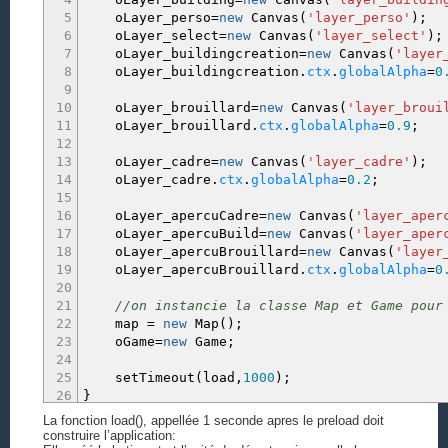
5
oLayer_perso
=
new
Canvas
(
'layer_perso'
)
;
47
this
.
ctx
.
strokeRect
(
x
,
y
,
ilargeur
,
ihau
6
oLayer_select
=
new
Canvas
(
'layer_select'
)
;
48
this
.
ctx
.
closePath
(
)
;
7
oLayer_buildingcreation
=
new
Canvas
(
'layer
49
}
,
8
oLayer_buildingcreation.
ctx
.
globalAlpha
=
0
50
fillRect
:
function
(
x
,
y
,
ilargeur
,
ihauteur
9
51
this
.
ctx
.
beginPath
(
)
;
10
oLayer_brouillard
=
new
Canvas
(
'layer_broui
52
this
.
ctx
.
lineWidth
=
0
;
11
oLayer_brouillard.
ctx
.
globalAlpha
=
0.9
;
53
this
.
ctx
.
fillStyle
=
fond
;
12
54
this
.
ctx
.
fillRect
(
x
,
y
,
ilargeur
,
ihaute
13
oLayer_cadre
=
new
Canvas
(
'layer_cadre'
)
;
55
this
.
ctx
.
closePath
(
)
;
14
oLayer_cadre.
ctx
.
globalAlpha
=
0.2
;
56
}
,
15
57
drawRectStroke
:
function
(
x
,
y
,
ilargeur
,
ih
16
oLayer_apercuCadre
=
new
Canvas
(
'layer_aper
58
this
.
ctx
.
beginPath
(
)
;
17
oLayer_apercuBuild
=
new
Canvas
(
'layer_aper
59
this
.
ctx
.
lineWidth
=
width
;
18
oLayer_apercuBrouillard
=
new
Canvas
(
'layer
60
this
.
ctx
.
strokeStyle
=
contour
;
19
oLayer_apercuBrouillard.
ctx
.
globalAlpha
=
0
61
this
.
ctx
.
strokeRect
(
x
,
y
,
ilargeur
,
ihau
20
62
this
.
ctx
.
closePath
(
)
;
21
//on instancie la classe Map et Game pour
63
}
,
22
map
=
new
Map
(
)
;
64
fillText
:
function
(
x
,
y
,
texte
,
couleur
)
{
23
oGame
=
new
Game
;
65
this
.
ctx
.
textBaseline
=
'top'
;
24
66
this
.
ctx
.
fillStyle
=
couleur
;
25
setTimeout
(
load
,
1000
)
;
67
this
.
ctx
.
fillText
(
texte
,
x
,
y
)
;
26
}
68
}
,
69
drawLosange
:
function
(
x
,
y
,
ilargeur
,
ihaut
La fonction load(), appellée 1 seconde apres le preload doit
70
this
.
ctx
.
lineWidth
=
1
;
construire l’application: