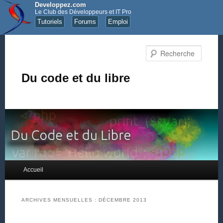
Developpez.com
Le Club des Développeurs et IT Pro
Tutoriels
Forums
Emploi
Recher
Du code et du libre
Menu principal
Accueil
Aller au contenu principal
Aller au contenu secondaire
ARCHIVES MENSUELLES :
DÉCEMBRE 2013