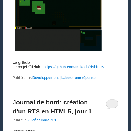
Le github
Le projet GitHub :
https://github.com/imikado/rtshtml5
Publié dans
Développement
|
Laisser une réponse
Journal de bord: création
d’un RTS en HTML5, jour 1
Publié le
29 décembre 2013