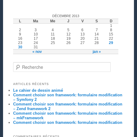
DÉCEMBRE 2013
L
Ma
Me
J
V
S
D
1
2
3
4
5
6
7
8
9
10
11
12
13
14
15
16
17
18
19
20
21
22
23
24
25
26
27
28
29
30
31
« nov
jan »
Recherche
ARTICLES RÉCENTS
Le cahier de dessin animé
Comment choisir son framework: formulaire modification
– Symfony 2
Comment choisir son framework: formulaire modification
– Zend framework 2
Comment choisir son framework: formulaire modification
– mkFramework
Comment choisir son framework: formulaire modification
COMMENTAIRES RÉCENTS