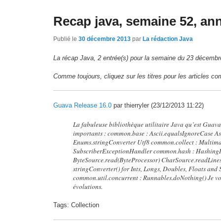
Recap java, semaine 52, an
Publié le
30 décembre 2013
par
La rédaction Java
La récap Java, 2 entrée(s) pour la semaine du 23 décemb
Comme toujours, cliquez sur les titres pour les articles co
Guava Release 16.0
par thierryler (23/12/2013 11:22)
La fabuleuse bibliothèque utilitaire Java qu’est Guava
importants : common.base : Ascii.equalsIgnoreCase A
Enums.stringConverter Utf8 common.collect : Multim
SubscriberExceptionHandler common.hash : Hashing
ByteSource.read(ByteProcessor) CharSource.readLine
stringConverter() for Ints, Longs, Doubles, Floats and 
common.util.concurrent : Runnables.doNothing() Je vous
évolutions.
Tags: Collection