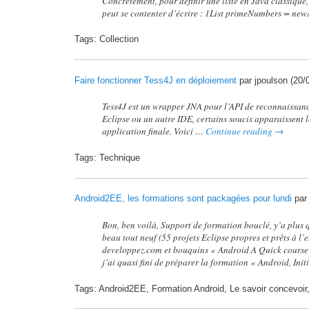
Concrètement, pour définir une liste en Java classique
peut se contenter d’écrire : 1List primeNumbers = ne
Tags: Collection
Faire fonctionner Tess4J en déploiement
par jpoulson (20/
Tess4J est un wrapper JNA pour l’API de reconnaissanc
Eclipse ou un autre IDE, certains soucis apparaissent l
application finale. Voici …
Continue reading
→
Tags: Technique
Android2EE, les formations sont packagées pour lundi
par
Bon, ben voilà, Support de formation bouclé, y’a plus 
beau tout neuf (55 projets Eclipse propres et prêts à l’
developpez.com et bouquins « Android A Quick course »
j’ai quasi fini de préparer la formation « Android, In
Tags: Android2EE, Formation Android, Le savoir concevoir,