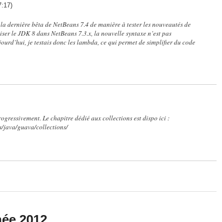
7:17)
t la dernière bêta de NetBeans 7.4 de manière à tester les nouveautés de
liser le JDK 8 dans NetBeans 7.3.x, la nouvelle syntaxe n’est pas
jourd’hui, je testais donc les lambda, ce qui permet de simplifier du code
progressivement. Le chapitre dédié aux collections est dispo ici :
ls/java/guava/collections/
née 2012