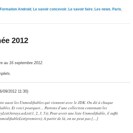
Formation Android
,
Le savoir concevoir
,
Le savoir faire
,
Les news
,
Paris
,
née 2012
re au 16 septembre 2012.
mplets.
16/09/2012 11:30)
te aussi les Unmodifiables qui viennent avec le JDK. On dit à chaque
fiables. Et voici pourquoi… Partons d’une collection contenant les
st(Arrays.asList(1, 2, 3, 5)); Pour avoir une liste Unmodifiable, il suffit
nmodifiableList(premiers); A partir de là, on ne peut pas […]