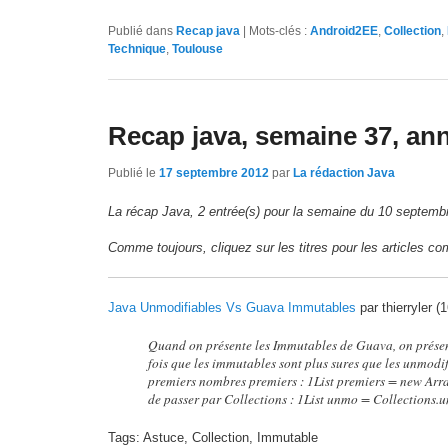
Publié dans
Recap java
|
Mots-clés :
Android2EE
,
Collection
,
Technique
,
Toulouse
Recap java, semaine 37, an
Publié le
17 septembre 2012
par
La rédaction Java
La récap Java, 2 entrée(s) pour la semaine du 10 septemb
Comme toujours, cliquez sur les titres pour les articles co
Java Unmodifiables Vs Guava Immutables
par thierryler (
Quand on présente les Immutables de Guava, on présen
fois que les immutables sont plus sures que les unmodi
premiers nombres premiers : 1List premiers = new ArrayLi
de passer par Collections : 1List unmo = Collections.u
Tags: Astuce, Collection, Immutable