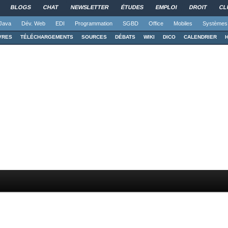
BLOGS
CHAT
NEWSLETTER
ÉTUDES
EMPLOI
DROIT
CL
Java
Dév. Web
EDI
Programmation
SGBD
Office
Mobiles
Systèmes
VRES
TÉLÉCHARGEMENTS
SOURCES
DÉBATS
WIKI
DICO
CALENDRIER