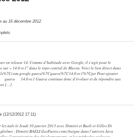
re au 16 décembre 2012.
mplets.
ser en release 14. Comme d’habitude avec Google, il s’agit pour le
sur « 14.0-rc1″ dans le repo central de Maven. Voici le lien direct dans
tdetails%7Ccom.google.guava%7Cguava%7C14.0-rc1%7Cjar Pour ajouter
 guava 14.0-rc1 Guava continue donc d’évoluer et de répondre aux
pas […]
e (12/12/2012 17:11)
les nuls le Jeudi 10 janvier 2013 avec Dimitri et Baeli et Gilles Di
uglielmo : Dimitri BAELI (LesFurets.com) baigne dans l’univers Java
ielles, l’organisation des développements, et les méthodes agiles ne