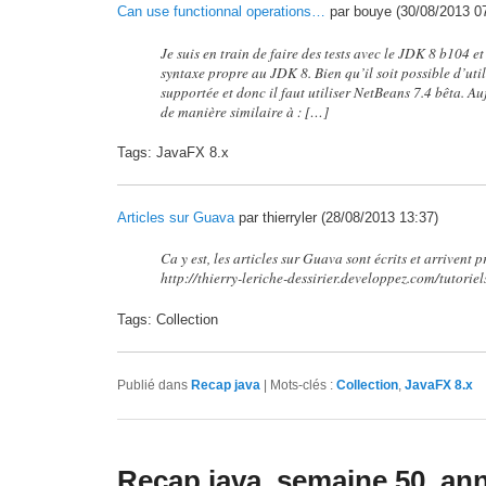
Can use functionnal operations…
par bouye (30/08/2013 0
Je suis en train de faire des tests avec le JDK 8 b104 e
syntaxe propre au JDK 8. Bien qu’il soit possible d’uti
supportée et donc il faut utiliser NetBeans 7.4 bêta. Au
de manière similaire à : […]
Tags: JavaFX 8.x
Articles sur Guava
par thierryler (28/08/2013 13:37)
Ca y est, les articles sur Guava sont écrits et arrivent 
http://thierry-leriche-dessirier.developpez.com/tutorie
Tags: Collection
Publié dans
Recap java
|
Mots-clés :
Collection
,
JavaFX 8.x
Recap java, semaine 50, an