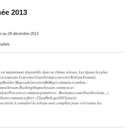
née 2013
re au 29 décembre 2013.
mplets.
 est maintenant disponible dans sa 16ème release. Les Ajouts les plus
scii.truncate Converter CaseFormat.converterTo(CaseFormat)
apBuilder Maps.asConverter(BiMap) common.eventbus :
InputStream HashingOutputStream common.io :
s(LineProcessor) common.primitives : Booleans.countTrue(boolean…)
Shorts common.reflect : ClassPath.getAllClasses()
 invite à consulter la release note complète pour voir toutes les