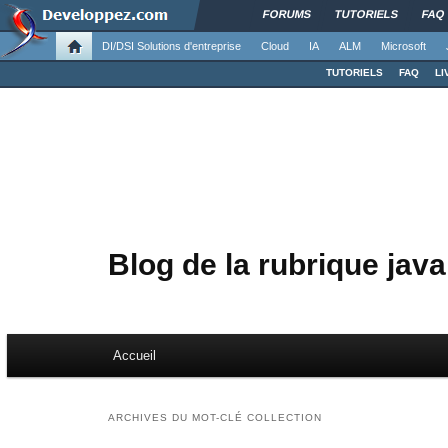
FORUMS
TUTORIELS
FAQ
DI/DSI Solutions d'entreprise
Cloud
IA
ALM
Microsoft
TUTORIELS
FAQ
LI
Blog de la rubrique java
Menu principal
Accueil
Aller au contenu principal
Aller au contenu secondaire
ARCHIVES DU MOT-CLÉ
COLLECTION