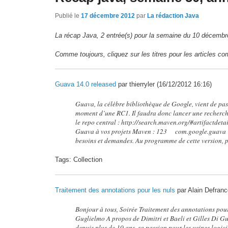
Publié le
17 décembre 2012
par
La rédaction Java
La récap Java, 2 entrée(s) pour la semaine du 10 décemb
Comme toujours, cliquez sur les titres pour les articles co
Guava 14.0 released
par thierryler (16/12/2012 16:16)
Guava, la célèbre bibliothèque de Google, vient de pas
moment d’une RC1. Il faudra donc lancer une recherche 
le repo central : http://search.maven.org/#artifac
Guava à vos projets Maven : 123 com.google.guava
besoins et demandes. Au programme de cette version, 
Tags: Collection
Traitement des annotations pour les nuls
par Alain Defranc
Bonjour à tous, Soirée Traitement des annotations pour 
Guglielmo A propos de Dimitri et Baeli et Gilles Di G
depuis plus de 10 ans, sa passion pour les usines logic