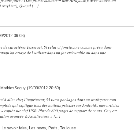
, je dois faire : 1List primeNumbers = new ArrayList(); Avec Guava, on
wArrayList(); Quand […]
09/2012 06:08)
e de caractères Tesseract. Si celui-ci fonctionne comme prévu dans
orsqu’on essaye de l’utiliser dans un jar exécutable ou dans une
 MathiasSeguy (19/09/2012 20:59)
qu’à aller chez l’imprimeur, 55 tutos packagés dans un workspace tout
emploie qui explique tous des notions précises sur Android), mes articles
 copiés sur clef USB. Plus de 600 pages de support de cours. Ca y est
itiation avancée & Architecture » […]
 Le savoir faire, Les news, Paris, Toulouse