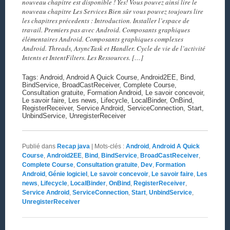
nouveau chapitre est disponible ! Yes! Vous pouvez ainsi lire le
nouveau chapitre Les Services Bien sûr vous pouvez toujours lire
les chapitres précedents : Introduction. Installer l’espace de
travail. Premiers pas avec Android. Composants graphiques
élémentaires Android. Composants graphiques complexes
Android. Threads, AsyncTask et Handler. Cycle de vie de l’activité
Intents et IntentFilters. Les Ressources. […]
Tags: Android, Android A Quick Course, Android2EE, Bind,
BindService, BroadCastReceiver, Complete Course,
Consultation gratuite, Formation Android, Le savoir concevoir,
Le savoir faire, Les news, Lifecycle, LocalBinder, OnBind,
RegisterReceiver, Service Android, ServiceConnection, Start,
UnbindService, UnregisterReceiver
Publié dans
Recap java
|
Mots-clés :
Android
,
Android A Quick
Course
,
Android2EE
,
Bind
,
BindService
,
BroadCastReceiver
,
Complete Course
,
Consultation gratuite
,
Dev
,
Formation
Android
,
Génie logiciel
,
Le savoir concevoir
,
Le savoir faire
,
Les
news
,
Lifecycle
,
LocalBinder
,
OnBind
,
RegisterReceiver
,
Service Android
,
ServiceConnection
,
Start
,
UnbindService
,
UnregisterReceiver