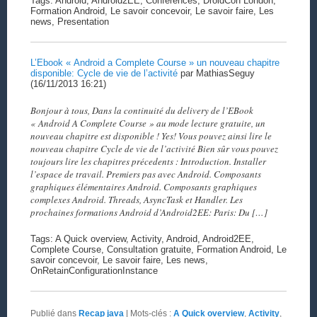
Tags: Android, Android2EE, Conférences, DroidCon London,
Formation Android, Le savoir concevoir, Le savoir faire, Les
news, Presentation
L’Ebook « Android a Complete Course » un nouveau chapitre
disponible: Cycle de vie de l’activité
par MathiasSeguy
(16/11/2013 16:21)
Bonjour à tous, Dans la continuité du delivery de l’EBook
« Android A Complete Course » au mode lecture gratuite, un
nouveau chapitre est disponible ! Yes! Vous pouvez ainsi lire le
nouveau chapitre Cycle de vie de l’activité Bien sûr vous pouvez
toujours lire les chapitres précedents : Introduction. Installer
l’espace de travail. Premiers pas avec Android. Composants
graphiques élémentaires Android. Composants graphiques
complexes Android. Threads, AsyncTask et Handler. Les
prochaines formations Android d’Android2EE: Paris: Du […]
Tags: A Quick overview, Activity, Android, Android2EE,
Complete Course, Consultation gratuite, Formation Android, Le
savoir concevoir, Le savoir faire, Les news,
OnRetainConfigurationInstance
Publié dans
Recap java
|
Mots-clés :
A Quick overview
,
Activity
,