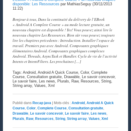
disponible: Les Ressources
par MathiasSeguy (30/11/2013
11:22)
Bonjour à tous, Dans la continuité du delivery de l’EBook
« Android A Complete Course » au mode lecture gratuite, un
nouveau chapitre est disponible ! Yes! Vous pouvez ainsi lire le
nouveau chapitre Les Ressources. Bien sûr vous pouvez toujours
lire les chapitres précedents : Introduction. Installer l’espace de
travail. Premiers pas avec Android. Composants graphiques
élémentaires Android. Composants graphiques complexes
Android. Threads, AsyncTask et Handler. Cycle de vie de l’activité
Intents et IntentFilters. Les prochaines […]
Tags: Android, Android A Quick Course, Color, Complete
Course, Consultation gratuite, Drawable, Le savoir concevoir,
Le savoir faire, Les news, Plurals, Raw, Resources, String,
String array, Values, Xml
Publié dans
Recap java
|
Mots-clés :
Android
,
Android A Quick
Course
,
Color
,
Complete Course
,
Consultation gratuite
,
Drawable
,
Le savoir concevoir
,
Le savoir faire
,
Les news
,
Plurals
,
Raw
,
Resources
,
String
,
String array
,
Values
,
Xml