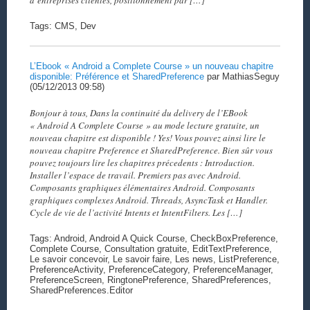
Tags: CMS, Dev
L’Ebook « Android a Complete Course » un nouveau chapitre
disponible: Préférence et SharedPreference
par MathiasSeguy
(05/12/2013 09:58)
Bonjour à tous, Dans la continuité du delivery de l’EBook
« Android A Complete Course » au mode lecture gratuite, un
nouveau chapitre est disponible ! Yes! Vous pouvez ainsi lire le
nouveau chapitre Preference et SharedPreference. Bien sûr vous
pouvez toujours lire les chapitres précedents : Introduction.
Installer l’espace de travail. Premiers pas avec Android.
Composants graphiques élémentaires Android. Composants
graphiques complexes Android. Threads, AsyncTask et Handler.
Cycle de vie de l’activité Intents et IntentFilters. Les […]
Tags: Android, Android A Quick Course, CheckBoxPreference,
Complete Course, Consultation gratuite, EditTextPreference,
Le savoir concevoir, Le savoir faire, Les news, ListPreference,
PreferenceActivity, PreferenceCategory, PreferenceManager,
PreferenceScreen, RingtonePreference, SharedPreferences,
SharedPreferences.Editor