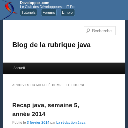
Developpez.com
Le Club des Développeurs et IT Pro
Tutoriels
Forums
Emploi
Recher
Blog de la rubrique java
Menu principal
Accueil
Aller au contenu principal
Aller au contenu secondaire
ARCHIVES DU MOT-CLÉ
COMPLETE COURSE
Recap java, semaine 5,
année 2014
Publié le
3 février 2014
par
La rédaction Java