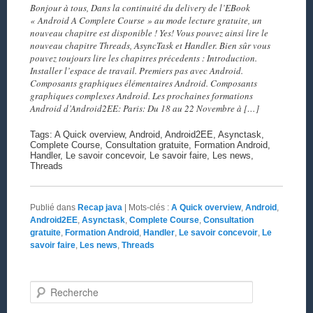
Bonjour à tous, Dans la continuité du delivery de l’EBook
« Android A Complete Course » au mode lecture gratuite, un
nouveau chapitre est disponible ! Yes! Vous pouvez ainsi lire le
nouveau chapitre Threads, AsyncTask et Handler. Bien sûr vous
pouvez toujours lire les chapitres précedents : Introduction.
Installer l’espace de travail. Premiers pas avec Android.
Composants graphiques élémentaires Android. Composants
graphiques complexes Android. Les prochaines formations
Android d’Android2EE: Paris: Du 18 au 22 Novembre à […]
Tags: A Quick overview, Android, Android2EE, Asynctask,
Complete Course, Consultation gratuite, Formation Android,
Handler, Le savoir concevoir, Le savoir faire, Les news,
Threads
Publié dans
Recap java
|
Mots-clés :
A Quick overview
,
Android
,
Android2EE
,
Asynctask
,
Complete Course
,
Consultation
gratuite
,
Formation Android
,
Handler
,
Le savoir concevoir
,
Le
savoir faire
,
Les news
,
Threads
Recherche