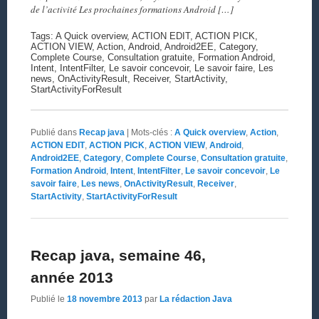
de l’activité Les prochaines formations Android […]
Tags: A Quick overview, ACTION EDIT, ACTION PICK,
ACTION VIEW, Action, Android, Android2EE, Category,
Complete Course, Consultation gratuite, Formation Android,
Intent, IntentFilter, Le savoir concevoir, Le savoir faire, Les
news, OnActivityResult, Receiver, StartActivity,
StartActivityForResult
Publié dans
Recap java
|
Mots-clés :
A Quick overview
,
Action
,
ACTION EDIT
,
ACTION PICK
,
ACTION VIEW
,
Android
,
Android2EE
,
Category
,
Complete Course
,
Consultation gratuite
,
Formation Android
,
Intent
,
IntentFilter
,
Le savoir concevoir
,
Le
savoir faire
,
Les news
,
OnActivityResult
,
Receiver
,
StartActivity
,
StartActivityForResult
Recap java, semaine 46,
année 2013
Publié le
18 novembre 2013
par
La rédaction Java