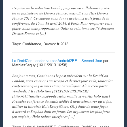
L’équipe de la rédaction Developpez.com, en collaboration avec
les organisateurs de Devoxx France, vous offre un Pass Devoxx
France 2014. Ce cadeau vous donne accès aux trois jours de la
conférence, du 16 au 18 avril 2014, à Paris. Pour remporter cette
place, nous vous proposons un Quizz en relation avec l’événement
Devoxx France et […]
Tags: Conférence, Devoxx fr 2013
La DroidCon London vu par Android2EE – Second Jour
par
MathiasSeguy (16/11/2013 16:58)
Bonjour à tous, Continuons le post précédent sur la DroidCon
London, nous en étions au second et dernier jour. Et là, toutes les
conférences que j’ai vues étaient excellentes. Alors c’est parti:
Vendredi: 1 It’s Holo time [STEPHAN BRUNNER]
[http://skillsmatter.com/podcast/os-mobile-server/its-holo-time]
Première conférence du matin dédiée à nous démontrer qu’il faut
utiliser la librairie HoloEveryWhere. Ok, j’étais de toute façon
d’accord et Stephan était en forme. Les arguments les plus forts
(en anglais): Holo reduce interfaces […]