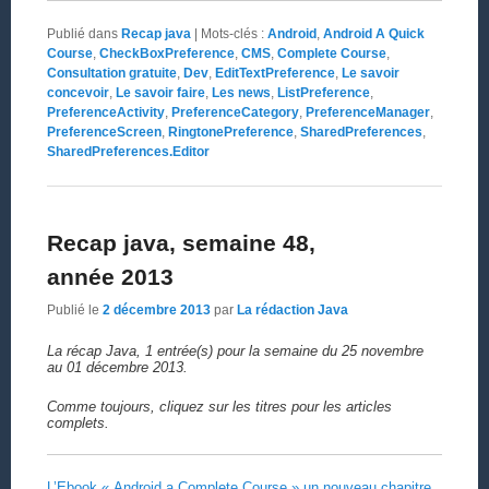
Publié dans
Recap java
|
Mots-clés :
Android
,
Android A Quick
Course
,
CheckBoxPreference
,
CMS
,
Complete Course
,
Consultation gratuite
,
Dev
,
EditTextPreference
,
Le savoir
concevoir
,
Le savoir faire
,
Les news
,
ListPreference
,
PreferenceActivity
,
PreferenceCategory
,
PreferenceManager
,
PreferenceScreen
,
RingtonePreference
,
SharedPreferences
,
SharedPreferences.Editor
Recap java, semaine 48,
année 2013
Publié le
2 décembre 2013
par
La rédaction Java
La récap Java, 1 entrée(s) pour la semaine du 25 novembre
au 01 décembre 2013.
Comme toujours, cliquez sur les titres pour les articles
complets.
L’Ebook « Android a Complete Course » un nouveau chapitre