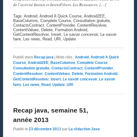
de l’activité Intents et IntentFilters. Les Ressources. […]
Tags: Android, Android A Quick Course, Android2EE,
BaseColumns, Complete Course, Consultation gratuite,
ContactsContract, ContentProvider, ContentResolver,
ContentValues, Delete, Formation Android,
GetContentResolver, Insert, Le savoir concevoir, Le savoir
faire, Les news, Read, URI, Update
Publié dans
Recap java
|
Mots-clés :
Android
,
Android A Quick
Course
,
Android2EE
,
BaseColumns
,
Complete Course
,
Consultation gratuite
,
ContactsContract
,
ContentProvider
,
ContentResolver
,
ContentValues
,
Delete
,
Formation Android
,
GetContentResolver
,
Insert
,
Le savoir concevoir
,
Le savoir
faire
,
Les news
,
Read
,
Update
,
URI
Recap java, semaine 51,
année 2013
Publié le
23 décembre 2013
par
La rédaction Java