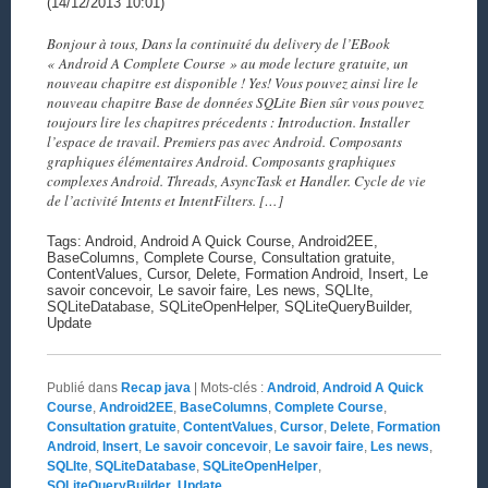
(14/12/2013 10:01)
Bonjour à tous, Dans la continuité du delivery de l’EBook
« Android A Complete Course » au mode lecture gratuite, un
nouveau chapitre est disponible ! Yes! Vous pouvez ainsi lire le
nouveau chapitre Base de données SQLite Bien sûr vous pouvez
toujours lire les chapitres précedents : Introduction. Installer
l’espace de travail. Premiers pas avec Android. Composants
graphiques élémentaires Android. Composants graphiques
complexes Android. Threads, AsyncTask et Handler. Cycle de vie
de l’activité Intents et IntentFilters. […]
Tags: Android, Android A Quick Course, Android2EE,
BaseColumns, Complete Course, Consultation gratuite,
ContentValues, Cursor, Delete, Formation Android, Insert, Le
savoir concevoir, Le savoir faire, Les news, SQLIte,
SQLiteDatabase, SQLiteOpenHelper, SQLiteQueryBuilder,
Update
Publié dans
Recap java
|
Mots-clés :
Android
,
Android A Quick
Course
,
Android2EE
,
BaseColumns
,
Complete Course
,
Consultation gratuite
,
ContentValues
,
Cursor
,
Delete
,
Formation
Android
,
Insert
,
Le savoir concevoir
,
Le savoir faire
,
Les news
,
SQLIte
,
SQLiteDatabase
,
SQLiteOpenHelper
,
SQLiteQueryBuilder
,
Update