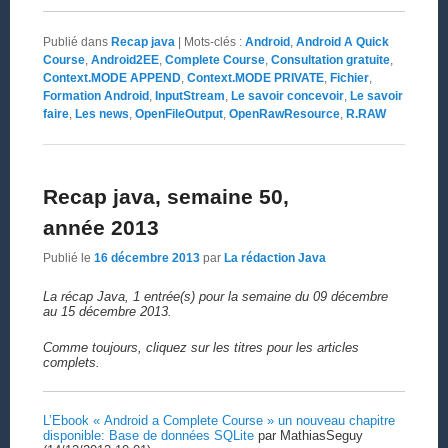
Publié dans
Recap java
|
Mots-clés :
Android
,
Android A Quick
Course
,
Android2EE
,
Complete Course
,
Consultation gratuite
,
Context.MODE APPEND
,
Context.MODE PRIVATE
,
Fichier
,
Formation Android
,
InputStream
,
Le savoir concevoir
,
Le savoir
faire
,
Les news
,
OpenFileOutput
,
OpenRawResource
,
R.RAW
Recap java, semaine 50,
année 2013
Publié le
16 décembre 2013
par
La rédaction Java
La récap Java, 1 entrée(s) pour la semaine du 09 décembre
au 15 décembre 2013.
Comme toujours, cliquez sur les titres pour les articles
complets.
L’Ebook « Android a Complete Course » un nouveau chapitre
disponible: Base de données SQLite
par MathiasSeguy