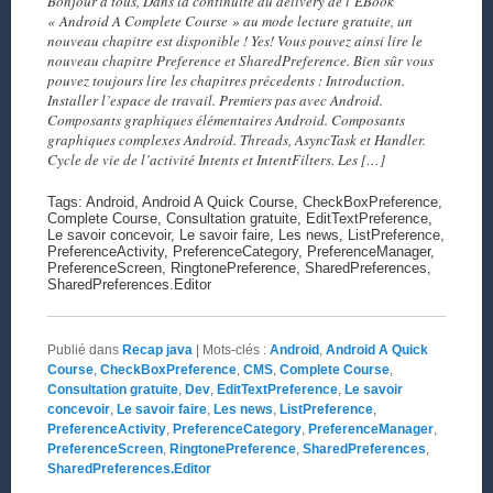
Bonjour à tous, Dans la continuité du delivery de l’EBook
« Android A Complete Course » au mode lecture gratuite, un
nouveau chapitre est disponible ! Yes! Vous pouvez ainsi lire le
nouveau chapitre Preference et SharedPreference. Bien sûr vous
pouvez toujours lire les chapitres précedents : Introduction.
Installer l’espace de travail. Premiers pas avec Android.
Composants graphiques élémentaires Android. Composants
graphiques complexes Android. Threads, AsyncTask et Handler.
Cycle de vie de l’activité Intents et IntentFilters. Les […]
Tags: Android, Android A Quick Course, CheckBoxPreference,
Complete Course, Consultation gratuite, EditTextPreference,
Le savoir concevoir, Le savoir faire, Les news, ListPreference,
PreferenceActivity, PreferenceCategory, PreferenceManager,
PreferenceScreen, RingtonePreference, SharedPreferences,
SharedPreferences.Editor
Publié dans
Recap java
|
Mots-clés :
Android
,
Android A Quick
Course
,
CheckBoxPreference
,
CMS
,
Complete Course
,
Consultation gratuite
,
Dev
,
EditTextPreference
,
Le savoir
concevoir
,
Le savoir faire
,
Les news
,
ListPreference
,
PreferenceActivity
,
PreferenceCategory
,
PreferenceManager
,
PreferenceScreen
,
RingtonePreference
,
SharedPreferences
,
SharedPreferences.Editor