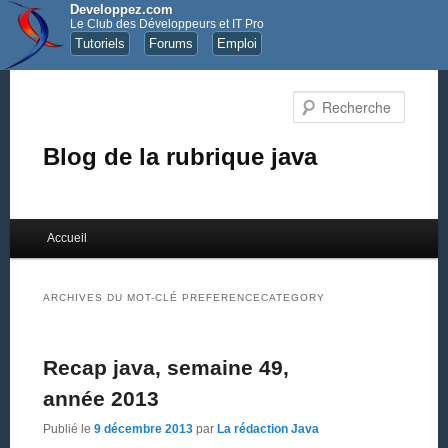
Developpez.com
Le Club des Développeurs et IT Pro
Tutoriels
Forums
Emploi
Recher
Blog de la rubrique java
Menu principal
Accueil
Aller au contenu principal
Aller au contenu secondaire
ARCHIVES DU MOT-CLÉ
PREFERENCECATEGORY
Recap java, semaine 49,
année 2013
Publié le
9 décembre 2013
par
La rédaction Java