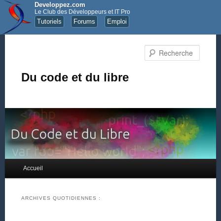
Developpez.com
Le Club des Développeurs et IT Pro
Tutoriels
Forums
Emploi
Recher
Du code et du libre
Menu principal
Accueil
Aller au contenu principal
Aller au contenu secondaire
ARCHIVES QUOTIDIENNES :