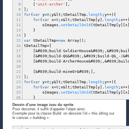
8
[
'unit-archer'
]
,
41
}
;
9
]
;
10
for
(
var
y
=
0
;
y
&
lt
;
tDetailTmp.
length
;
y
++
)
{
11
for
(
var
x
=
0
;
x
&
lt
;
tDetailTmp
[
y
]
.
length
;
x
++
12
oImages.
setDetailOnId
(
tDetailTmp
[
y
]
[
x
13
}
14
}
15
var
tDetailTmp
=
new
Array
(
)
;
16
tDetailTmp
=
[
17
[
&
#039
;
build
-
SoldierHouse
&
#039
;,&
#039
;
bui
18
[
&
#039
;
build
-
QG
&
#039
;,&
#039
;
build
-
QG_
-
2
&
#
19
[
&
#039
;
build
-
ArcherHouse
&
#039
;,&
#039
;
buil
20
21
[
&
#039
;
build
-
mineOr
&
#039
;
]
,
22
]
;
23
for
(
var
y
=
0
;
y
&
lt
;
tDetailTmp.
length
;
y
++
)
{
24
for
(
var
x
=
0
;
x
&
lt
;
tDetailTmp
[
y
]
.
length
;
x
++
25
oImages.
setDetailOnId
(
tDetailTmp
[
y
]
[
x
26
}
27
}
Dessin d’une image issu du sprite
28
Pour dessiner, il suffit d’appeler l’objet ainsi.
29
oImages.
load
(
&
#039
;
img3
/
sprite1x1.
png
&
#039
;,&
Exemple pour la classe Build: on dessine l’id « this.idImg sur
le canvas « building »
30
oImages.
load
(
&
#039
;
img3
/
sprite2x2.
png
&
#039
;,&