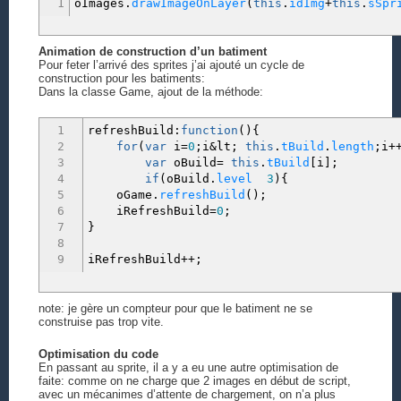
1
oImages.
drawImageOnLayer
(
this
.
idImg
+
this
.
sSpr
Animation de construction d’un batiment
Pour feter l’arrivé des sprites j’ai ajouté un cycle de
construction pour les batiments:
Dans la classe Game, ajout de la méthode:
1
refreshBuild
:
function
(
)
{
2
for
(
var
i
=
0
;
i
&
lt
;
this
.
tBuild
.
length
;
i
+
3
var
oBuild
=
this
.
tBuild
[
i
]
;
4
if
(
oBuild.
level
3
)
{
5
oGame.
refreshBuild
(
)
;
6
iRefreshBuild
=
0
;
7
}
8
9
iRefreshBuild
++;
note: je gère un compteur pour que le batiment ne se
construise pas trop vite.
Optimisation du code
En passant au sprite, il a y a eu une autre optimisation de
faite: comme on ne charge que 2 images en début de script,
avec un mécanimes d’attente de chargement, on n’a plus