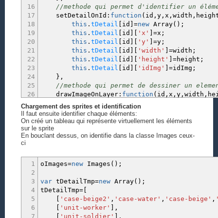
16
//methode qui permet d'identifier un élém
17
setDetailOnId
:
function
(
id
,
y
,
x
,
width
,
heigh
18
this
.
tDetail
[
id
]
=
new
Array
(
)
;
19
this
.
tDetail
[
id
]
[
'x'
]
=
x
;
20
this
.
tDetail
[
id
]
[
'y'
]
=
y
;
21
this
.
tDetail
[
id
]
[
'width'
]
=
width
;
22
this
.
tDetail
[
id
]
[
'height'
]
=
height
;
23
this
.
tDetail
[
id
]
[
'idImg'
]
=
idImg
;
24
}
,
25
//methode qui permet de dessiner un eleme
26
drawImageOnLayer
:
function
(
id
,
x
,
y
,
width
,
he
27
var
oCanvasTmp
;
Chargement des sprites et identification
28
if
(
sLayer
==
'map'
)
{
Il faut ensuite identifier chaque éléments:
29
oCanvasTmp
=
oLayer_map
;
On créé un tableau qui représente virtuellement les éléments
sur le sprite
30
}
else
if
(
sLayer
==
'apercu'
)
{
En bouclant dessus, on identifie dans la classe Images ceux-
31
oCanvasTmp
=
oLayer_apercu
;
ci
32
}
else
if
(
sLayer
==
'perso'
)
{
33
oCanvasTmp
=
oLayer_perso
;
1
oImages
=
new
Images
(
)
;
34
}
else
if
(
sLayer
==
'building'
)
{
2
35
oCanvasTmp
=
oLayer_building
;
3
var
tDetailTmp
=
new
Array
(
)
;
36
}
4
tDetailTmp
=
[
37
5
[
'case-beige2'
,
'case-water'
,
'case-beige'
,
38
oCanvasTmp.
drawImage2
(
this
.
tOImg
[
thi
6
[
'unit-worker'
]
,
39
7
[
'unit-soldier'
]
,
40
}
,