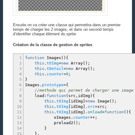
Ensuite on va créer une classe qui permettra dans un premier
temps de charger les 2 images, et dans un second temps
d’identifier chaque élément du sprite
Création de la classe de gestion de sprites
1
function
Images
(
)
{
2
this
.
tOImg
=
new
Array
(
)
;
3
this
.
tDetail
=
new
Array
(
)
;
4
this
.
counter
=
0
;
5
}
6
Images.
prototype
=
{
7
//methode qui permet de charger une image
8
load
:
function
(
src
,
idImg
)
{
9
this
.
tOImg
[
idImg
]
=
new
Image
(
)
;
10
this
.
tOImg
[
idImg
]
.
src
=
src
;
11
this
.
tOImg
[
idImg
]
.
onload
=
function
(
)
{
12
oImages.
counter
++;
13
preload2
(
)
;
14
}
15
}
,