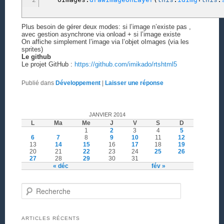
Plus besoin de gérer deux modes: si l’image n’existe pas ,
avec gestion asynchrone via onload + si l’image existe
On affiche simplement l’image via l’objet oImages (via les
sprites)
Le github
Le projet GitHub :
https://github.com/imikado/rtshtml5
Publié dans
Développement
|
Laisser une réponse
JANVIER 2014
L
Ma
Me
J
V
S
D
1
2
3
4
5
6
7
8
9
10
11
12
13
14
15
16
17
18
19
20
21
22
23
24
25
26
27
28
29
30
31
« déc
fév »
Recherche
ARTICLES RÉCENTS