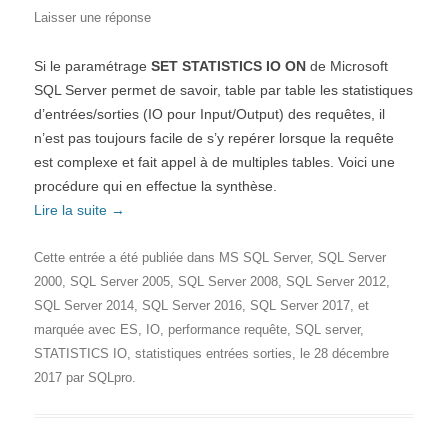
Laisser une réponse
Si le paramétrage
SET STATISTICS IO ON
de Microsoft
SQL Server permet de savoir, table par table les statistiques
d’entrées/sorties (IO pour Input/Output) des requêtes, il
n’est pas toujours facile de s’y repérer lorsque la requête
est complexe et fait appel à de multiples tables. Voici une
procédure qui en effectue la synthèse.
Lire la suite
→
Cette entrée a été publiée dans
MS SQL Server
,
SQL Server
2000
,
SQL Server 2005
,
SQL Server 2008
,
SQL Server 2012
,
SQL Server 2014
,
SQL Server 2016
,
SQL Server 2017
, et
marquée avec
ES
,
IO
,
performance requête
,
SQL server
,
STATISTICS IO
,
statistiques entrées sorties
, le
28 décembre
2017
par
SQLpro
.