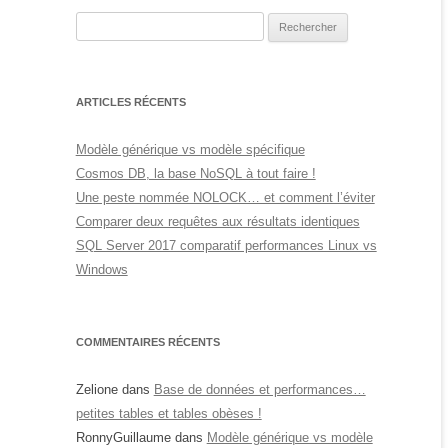
Rechercher :
ARTICLES RÉCENTS
Modèle générique vs modèle spécifique
Cosmos DB, la base NoSQL à tout faire !
Une peste nommée NOLOCK… et comment l’éviter
Comparer deux requêtes aux résultats identiques
SQL Server 2017 comparatif performances Linux vs
Windows
COMMENTAIRES RÉCENTS
Zelione
dans
Base de données et performances…
petites tables et tables obèses !
RonnyGuillaume
dans
Modèle générique vs modèle