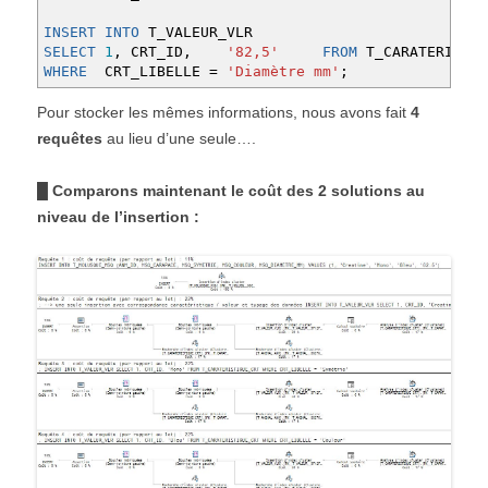
INSERT
INTO
T_VALEUR_VLR
SELECT
1
,
CRT_ID
,
'82,5'
FROM
T_CARATERISTIQ
WHERE
CRT_LIBELLE
=
'Diamètre mm'
;
Pour stocker les mêmes informations, nous avons fait
4
requêtes
au lieu d’une seule….
█ Comparons maintenant le coût des 2 solutions au
niveau de l’insertion :