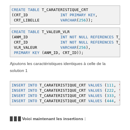
CREATE
TABLE
T_CARATERISTIQUE_CRT
(
CRT_ID
INT
PRIMARY
KEY
,
CRT_LIBELLE
VARCHAR
(
256
)
)
;
CREATE
TABLE
T_VALEUR_VLR
(
ANM_ID
INT
NOT
NULL
REFERENCES
T_ANIM
CRT_ID
INT
NOT
NULL
REFERENCES
T_CARA
VLR_VALEUR
VARCHAR
(
256
)
,
PRIMARY
KEY
(
ANM_ID
,
CRT_ID
)
)
;
Ajoutons les caractéristiques identiques à celle de la
solution 1
INSERT
INTO
T_CARATERISTIQUE_CRT
VALUES
(
111
,
'Cara
INSERT
INTO
T_CARATERISTIQUE_CRT
VALUES
(
222
,
'Symé
INSERT
INTO
T_CARATERISTIQUE_CRT
VALUES
(
333
,
'Coul
INSERT
INTO
T_CARATERISTIQUE_CRT
VALUES
(
444
,
'Diam
█ █ █ Voici maintenant les insertions :