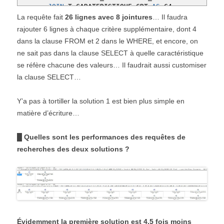
JOIN
T_CARATERISTIQUE_CRT
AS
C4
ON
V4
.
CRT_ID
=
C4
.
CRT_ID
La requête fait
26 lignes avec 8 jointures
… Il faudra
WHERE
C1
.
CRT_LIBELLE
=
'Carapace'
rajouter 6 lignes à chaque critère supplémentaire, dont 4
AND
V1
.
VLR_VALEUR
=
'Creatine'
dans la clause FROM et 2 dans le WHERE, et encore, on
AND
C2
.
CRT_LIBELLE
=
'Symétrie'
AND
V2
.
VLR_VALEUR
IN
(
'Mono'
,
'Double'
)
ne sait pas dans la clause SELECT à quelle caractéristique
AND
C3
.
CRT_LIBELLE
=
'Couleur'
se réfère chacune des valeurs… Il faudrait aussi customiser
AND
V3
.
VLR_VALEUR
LIKE
'Bleu%'
la clause SELECT…
AND
C4
.
CRT_LIBELLE
=
'Diamètre mm'
AND
V4
.
VLR_VALEUR
BETWEEN
'75'
AND
'92'
Y’a pas à tortiller la solution 1 est bien plus simple en
matière d’écriture…
█ Quelles sont les performances des requêtes de
recherches des deux solutions ?
Évidemment la première solution est 4,5 fois moins