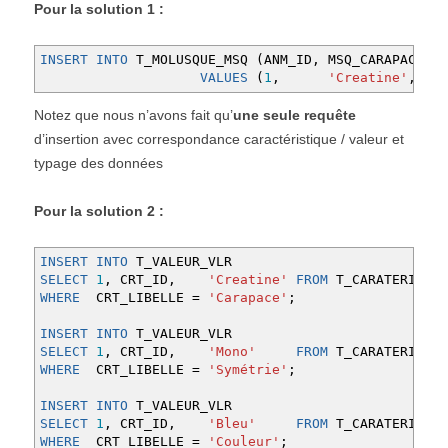
Pour la solution 1 :
INSERT
INTO
T_MOLUSQUE_MSQ
(
ANM_ID
,
MSQ_CARAPACE
,
M
VALUES
(
1
,
'Creatine'
,
'
Notez que nous n’avons fait qu’
une seule requête
d’insertion avec correspondance caractéristique / valeur et
typage des données
Pour la solution 2 :
INSERT
INTO
T_VALEUR_VLR
SELECT
1
,
CRT_ID
,
'Creatine'
FROM
T_CARATERISTIQ
WHERE
CRT_LIBELLE
=
'Carapace'
;
INSERT
INTO
T_VALEUR_VLR
SELECT
1
,
CRT_ID
,
'Mono'
FROM
T_CARATERISTIQ
WHERE
CRT_LIBELLE
=
'Symétrie'
;
INSERT
INTO
T_VALEUR_VLR
SELECT
1
,
CRT_ID
,
'Bleu'
FROM
T_CARATERISTIQ
WHERE
CRT_LIBELLE
=
'Couleur'
;