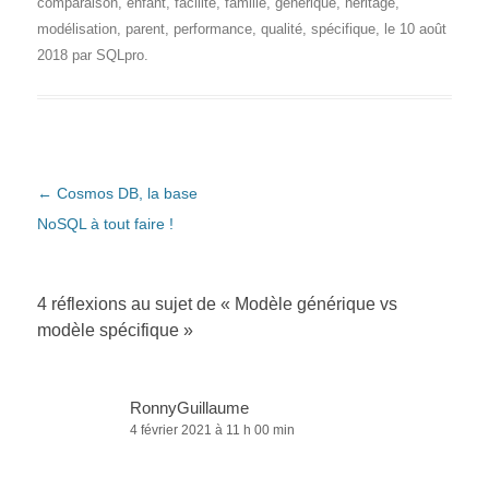
comparaison
,
enfant
,
facilité
,
famille
,
générique
,
héritage
,
modélisation
,
parent
,
performance
,
qualité
,
spécifique
, le
10 août
2018
par
SQLpro
.
Navigation des articles
←
Cosmos DB, la base
NoSQL à tout faire !
4 réflexions au sujet de «
Modèle générique vs
modèle spécifique
»
RonnyGuillaume
4 février 2021 à 11 h 00 min