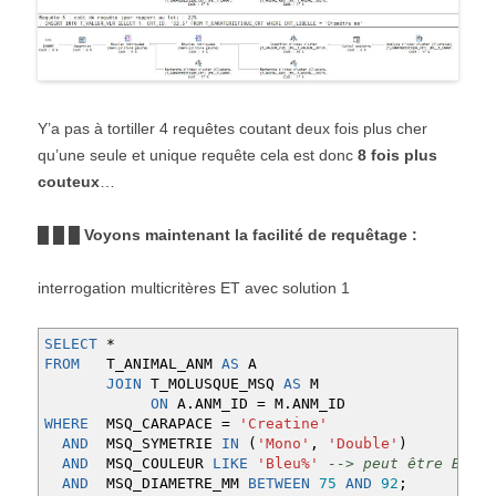
Y’a pas à tortiller 4 requêtes coutant deux fois plus cher
qu’une seule et unique requête cela est donc
8 fois plus
couteux
…
█ █ █ Voyons maintenant la facilité de requêtage :
interrogation multicritères ET avec solution 1
SELECT
*
FROM
T_ANIMAL_ANM
AS
A
JOIN
T_MOLUSQUE_MSQ
AS
M
ON
A
.
ANM_ID
=
M
.
ANM_ID
WHERE
MSQ_CARAPACE
=
'Creatine'
AND
MSQ_SYMETRIE
IN
(
'Mono'
,
'Double'
)
AND
MSQ_COULEUR
LIKE
'Bleu%'
--> peut être Bleue
AND
MSQ_DIAMETRE_MM
BETWEEN
75
AND
92
;