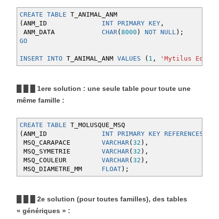
CREATE
TABLE
T_ANIMAL_ANM
(
ANM_ID
INT
PRIMARY
KEY
,
ANM_DATA
CHAR
(
8000
)
NOT
NULL
)
;
GO
INSERT
INTO
T_ANIMAL_ANM
VALUES
(
1
,
'Mytilus Edulis
█ █ █ 1ere solution : une seule table pour toute une
même famille :
CREATE
TABLE
T_MOLUSQUE_MSQ
(
ANM_ID
INT
PRIMARY
KEY
REFERENCES
T_A
MSQ_CARAPACE
VARCHAR
(
32
)
,
MSQ_SYMETRIE
VARCHAR
(
32
)
,
MSQ_COULEUR
VARCHAR
(
32
)
,
MSQ_DIAMETRE_MM
FLOAT
)
;
█ █ █ 2e solution (pour toutes familles), des tables
« génériques » :