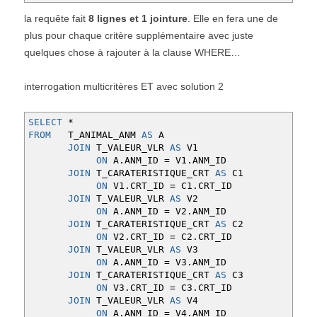
la requête fait
8 lignes et 1 jointure
. Elle en fera une de
plus pour chaque critère supplémentaire avec juste
quelques chose à rajouter à la clause WHERE…
interrogation multicritères ET avec solution 2
SELECT
*
FROM
T_ANIMAL_ANM
AS
A
JOIN
T_VALEUR_VLR
AS
V1
ON
A
.
ANM_ID
=
V1
.
ANM_ID
JOIN
T_CARATERISTIQUE_CRT
AS
C1
ON
V1
.
CRT_ID
=
C1
.
CRT_ID
JOIN
T_VALEUR_VLR
AS
V2
ON
A
.
ANM_ID
=
V2
.
ANM_ID
JOIN
T_CARATERISTIQUE_CRT
AS
C2
ON
V2
.
CRT_ID
=
C2
.
CRT_ID
JOIN
T_VALEUR_VLR
AS
V3
ON
A
.
ANM_ID
=
V3
.
ANM_ID
JOIN
T_CARATERISTIQUE_CRT
AS
C3
ON
V3
.
CRT_ID
=
C3
.
CRT_ID
JOIN
T_VALEUR_VLR
AS
V4
ON
A
.
ANM_ID
=
V4
.
ANM_ID