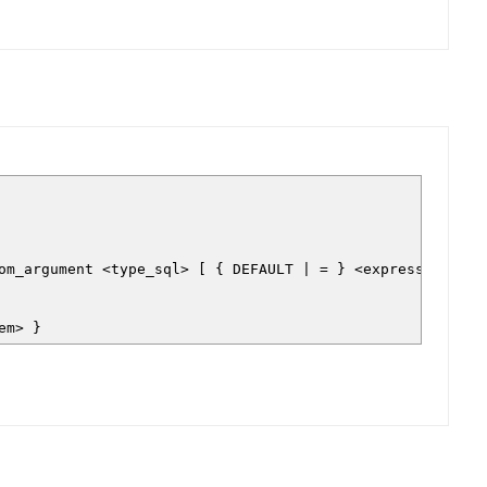
m_argument <type_sql> [ { DEFAULT | = } <expression_d
em> }