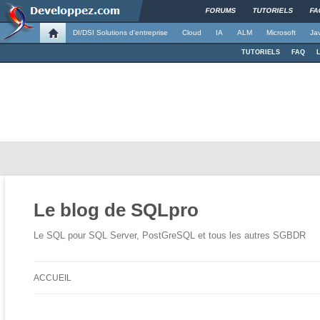
FORUMS
TUTORIELS
FA
DI/DSI Solutions d'entreprise
Cloud
IA
ALM
Microsoft
Ja
TUTORIELS
FAQ
Le blog de SQLpro
Le SQL pour SQL Server, PostGreSQL et tous les autres SGBDR
ACCUEIL