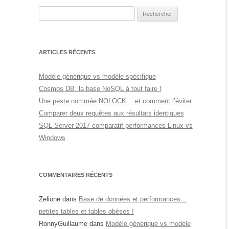
Rechercher :
ARTICLES RÉCENTS
Modèle générique vs modèle spécifique
Cosmos DB, la base NoSQL à tout faire !
Une peste nommée NOLOCK… et comment l’éviter
Comparer deux requêtes aux résultats identiques
SQL Server 2017 comparatif performances Linux vs
Windows
COMMENTAIRES RÉCENTS
Zelione
dans
Base de données et performances…
petites tables et tables obèses !
RonnyGuillaume
dans
Modèle générique vs modèle