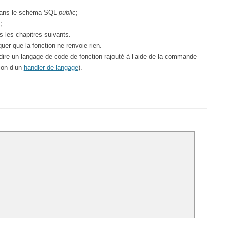
 dans le schéma SQL
public
;
;
 les chapitres suivants.
uer que la fonction ne renvoie rien.
 dire un langage de code de fonction rajouté à l’aide de la commande
ion d’un
handler de langage
).