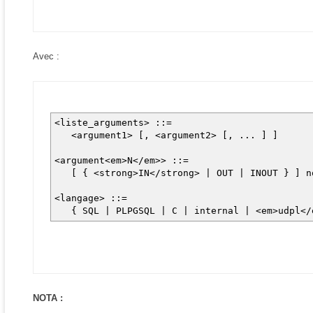
Avec :
<liste_arguments> ::=
<argument1> [, <argument2> [, ... ] ]
<argument<em>N</em>> ::=
[ { <strong>IN</strong> | OUT | INOUT } ] no
<langage> ::=
{ SQL | PLPGSQL | C | internal | <em>udpl</
NOTA :