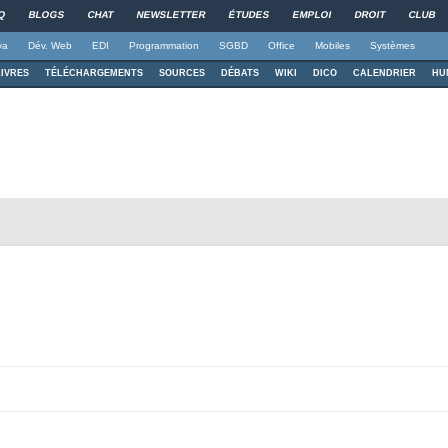
Q
BLOGS
CHAT
NEWSLETTER
ÉTUDES
EMPLOI
DROIT
CLUB
va
Dév. Web
EDI
Programmation
SGBD
Office
Mobiles
Systèmes
LIVRES
TÉLÉCHARGEMENTS
SOURCES
DÉBATS
WIKI
DICO
CALENDRIER
HU
Aller au contenu principal