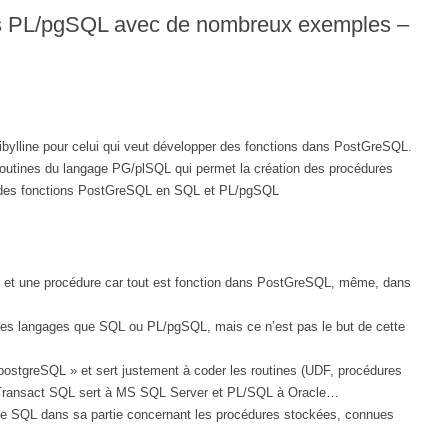
 PL/pgSQL avec de nombreux exemples –
bylline pour celui qui veut développer des fonctions dans PostGreSQL.
 routines du langage PG/plSQL qui permet la création des procédures
ion des fonctions PostGreSQL en SQL et PL/pgSQL
on et une procédure car tout est fonction dans PostGreSQL, même, dans
tres langages que SQL ou PL/pgSQL, mais ce n’est pas le but de cette
ostgreSQL » et sert justement à coder les routines (UDF, procédures
e Transact SQL sert à MS SQL Server et PL/SQL à Oracle…
me SQL dans sa partie concernant les procédures stockées, connues