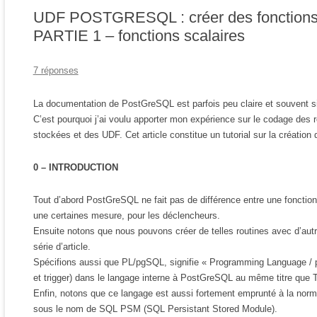
UDF POSTGRESQL : créer des fonctions
PARTIE 1 – fonctions scalaires
7 réponses
La documentation de PostGreSQL est parfois peu claire et souvent si
C’est pourquoi j’ai voulu apporter mon expérience sur le codage des
stockées et des UDF. Cet article constitue un tutorial sur la créat
0 – INTRODUCTION
Tout d’abord PostGreSQL ne fait pas de différence entre une foncti
une certaines mesure, pour les déclencheurs.
Ensuite notons que nous pouvons créer de telles routines avec d’au
série d’article.
Spécifions aussi que PL/pgSQL, signifie « Programming Language / p
et trigger) dans le langage interne à PostGreSQL au même titre qu
Enfin, notons que ce langage est aussi fortement emprunté à la nor
sous le nom de SQL PSM (SQL Persistant Stored Module).