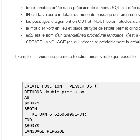
toute fonction créée sans précision de schéma SQL est créé
IN
est la valeur par défaut du mode de passage des arguments
les passages d’argument en OUT et INOUT seront étudiés dans
le mot clef
void
en lieu et place du type de retour permet d’indiq
udpl
est le nom d’un
user-defined procedural language
, c’est à
CREATE LANGUAGE (ce qui nécessite préalablement la créat
Exemple 1 – voici une première fonction aussi simple que possible :
CREATE FUNCTION F_PLANCK_JS ()
RETURNS double precision
AS
$BODY$
BEGIN
RETURN 6.62606896E-34;
END;
$BODY$
LANGUAGE PLPGSQL