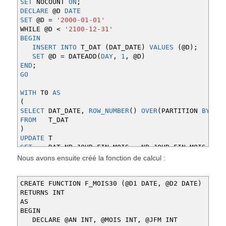
SET
NOCOUNT
ON
;
DECLARE
@D
DATE
SET
@D
=
'2000-01-01'
WHILE @D
<
'2100-12-31'
BEGIN
INSERT
INTO
T_DAT
(
DAT_DATE
)
VALUES
(
@D
)
;
SET
@D
=
DATEADD
(
DAY
,
1
,
@D
)
END
;
GO
WITH
T0
AS
(
SELECT
DAT_DATE
,
ROW_NUMBER
(
)
OVER
(
PARTITION
BY
DAT
FROM
T_DAT
)
UPDATE
T
SET
DAT_NB_JOUR_FIN_MOIS
=
NB_JOUR_FIN_MOIS
FROM
T_DAT
AS
T
Nous avons ensuite créé la fonction de calcul :
INNER
JOIN
T0
ON
T
.
DAT_DATE
=
T0
.
DAT_DATE;
GO
CREATE FUNCTION F_MOIS30 (@D1 DATE, @D2 DATE)
RETURNS INT
UPDATE
AS
T
SET
BEGIN
DAT_JOUR_FIN_MOIS
=
T2
.
DAT_JOUR
FROM
DECLARE @AN INT, @MOIS INT, @JFM INT
T_DAT
AS
T