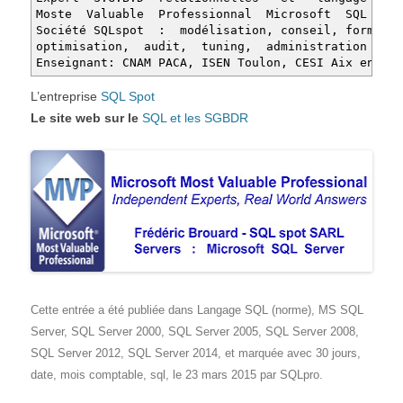
Moste Valuable Professionnal Microsoft SQL Serv
Société SQLspot : modélisation, conseil, formatio
optimisation, audit, tuning, administration SGB
Enseignant: CNAM PACA, ISEN Toulon, CESI Aix en Pro
L’entreprise
SQL Spot
Le site web sur le
SQL et les SGBDR
Cette entrée a été publiée dans
Langage SQL (norme)
,
MS SQL
Server
,
SQL Server 2000
,
SQL Server 2005
,
SQL Server 2008
,
SQL Server 2012
,
SQL Server 2014
, et marquée avec
30 jours
,
date
,
mois comptable
,
sql
, le
23 mars 2015
par
SQLpro
.