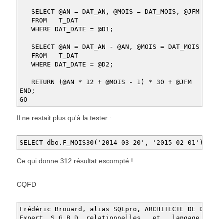
INNER
JOIN
T_DAT
AS
T2
SELECT @AN = DAT_AN, @MOIS = DAT_MOIS, @JFM = DA
ON
T
.
DAT_AN
=
T2
.
DAT_AN
FROM T_DAT
AND
T
.
DAT_MOIS
=
T2
.
DAT_MOIS
WHERE DAT_DATE = @D1;
AND
T2
.
DAT_NB_JOUR_FIN_MOIS
=
0
GO
SELECT @AN = DAT_AN - @AN, @MOIS = DAT_MOIS - @MO
FROM T_DAT
WHERE DAT_DATE = @D2;
RETURN (@AN * 12 + @MOIS - 1) * 30 + @JFM
END;
GO
Il ne restait plus qu'à la tester :
SELECT dbo.F_MOIS30('2014-03-20', '2015-02-01')
Ce qui donne 312 résultat escompté !
CQFD
Frédéric Brouard, alias SQLpro, ARCHITECTE DE DONNÉ
Expert S.G.B.D relationnelles et langage S.Q