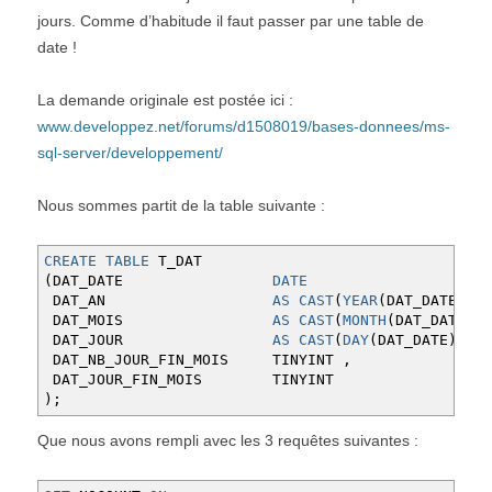
jours. Comme d’habitude il faut passer par une table de
date !
La demande originale est postée ici :
www.developpez.net/forums/d1508019/bases-donnees/ms-
sql-server/developpement/
Nous sommes partit de la table suivante :
CREATE
TABLE
T_DAT
(
DAT_DATE
DATE
DAT_AN
AS
CAST
(
YEAR
(
DAT_DATE
)
AS
DAT_MOIS
AS
CAST
(
MONTH
(
DAT_DATE
)
A
DAT_JOUR
AS
CAST
(
DAY
(
DAT_DATE
)
AS
DAT_NB_JOUR_FIN_MOIS TINYINT
,
DAT_JOUR_FIN_MOIS TINYINT
)
;
Que nous avons rempli avec les 3 requêtes suivantes :