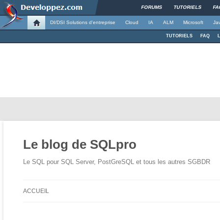
FORUMS
TUTORIELS
FA
DI/DSI Solutions d'entreprise
Cloud
IA
ALM
Microsoft
Ja
TUTORIELS
FAQ
Le blog de SQLpro
Le SQL pour SQL Server, PostGreSQL et tous les autres SGBDR
ACCUEIL