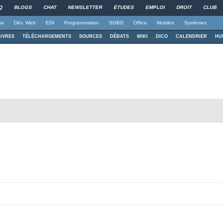
Q
BLOGS
CHAT
NEWSLETTER
ÉTUDES
EMPLOI
DROIT
CLUB
va
Dév. Web
EDI
Programmation
SGBD
Office
Mobiles
Systèmes
LIVRES
TÉLÉCHARGEMENTS
SOURCES
DÉBATS
WIKI
DICO
CALENDRIER
HU
Aller au contenu principal