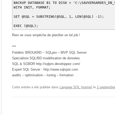
BACKUP DATABASE B1 TO DISK = 'C:\SAUVERGARDES_DB_
WITH INIT, FORMAT;
SET @SQL = SUBSTRING(@SQL, 1, LEN(@SQL) -1);
EXEC (@SQL);
Rien ne vous empêche de planifier un tel job !
***
Frédéric BROUARD – SQLpro – MVP SQL Server
Spécialiste SQL/BD modélisation de données
SQL & SGBDR http://sqlpro.developpez.com/
Expert SQL Server : http://www.sqlspot.com
audits – optimisation – tuning – formation
Cette entrée a été publiée dans
Langage SQL (norme)
le
2 septembr