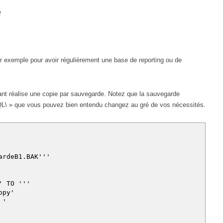
e
Par exemple pour avoir régulièrement une base de reporting ou de
ivant réalise une copie par sauvegarde. Notez que la sauvegarde
 » que vous pouvez bien entendu changez au gré de vos nécessités.
ardeB1.BAK'''
''' TO '''
_copy'
 '