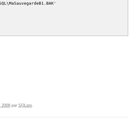
SQL\MaSauvegardeB1.BAK'
e 2008
par
SQLpro
.