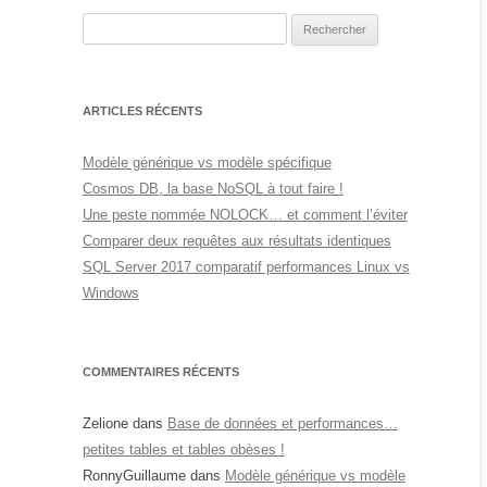
Rechercher :
ARTICLES RÉCENTS
Modèle générique vs modèle spécifique
Cosmos DB, la base NoSQL à tout faire !
Une peste nommée NOLOCK… et comment l’éviter
Comparer deux requêtes aux résultats identiques
SQL Server 2017 comparatif performances Linux vs
Windows
COMMENTAIRES RÉCENTS
Zelione
dans
Base de données et performances…
petites tables et tables obèses !
RonnyGuillaume
dans
Modèle générique vs modèle