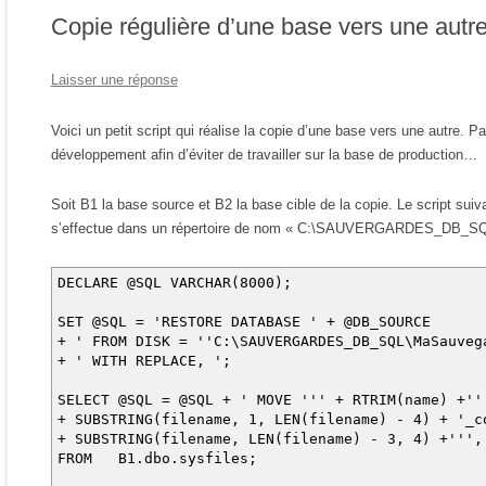
Copie régulière d’une base vers une autr
Laisser une réponse
Voici un petit script qui réalise la copie d’une base vers une autre. 
développement afin d’éviter de travailler sur la base de production…
Soit B1 la base source et B2 la base cible de la copie. Le script su
s’effectue dans un répertoire de nom « C:\SAUVERGARDES_DB_SQL\
DECLARE @SQL VARCHAR(8000);
SET @SQL = 'RESTORE DATABASE ' + @DB_SOURCE
+ ' FROM DISK = ''C:\SAUVERGARDES_DB_SQL\MaSauveg
+ ' WITH REPLACE, ';
SELECT @SQL = @SQL + ' MOVE ''' + RTRIM(name) +
+ SUBSTRING(filename, 1, LEN(filename) - 4) + '
+ SUBSTRING(filename, LEN(filename) - 3, 4) +''',
FROM B1.dbo.sysfiles;