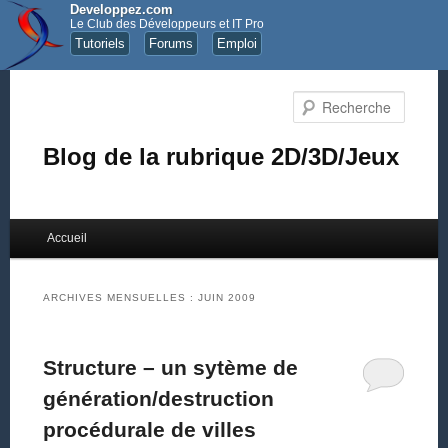
Developpez.com
Le Club des Développeurs et IT Pro
Tutoriels
Forums
Emploi
Recher
Blog de la rubrique 2D/3D/Jeux
Menu principal
Accueil
Aller au contenu principal
Aller au contenu secondaire
ARCHIVES MENSUELLES :
JUIN 2009
Structure – un sytème de
génération/destruction
procédurale de villes