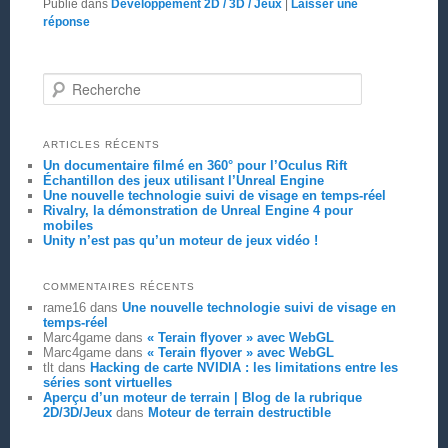
Publié dans
Développement 2D / 3D / Jeux
|
Laisser une
réponse
Recherche
ARTICLES RÉCENTS
Un documentaire filmé en 360° pour l’Oculus Rift
Échantillon des jeux utilisant l’Unreal Engine
Une nouvelle technologie suivi de visage en temps-réel
Rivalry, la démonstration de Unreal Engine 4 pour
mobiles
Unity n’est pas qu’un moteur de jeux vidéo !
COMMENTAIRES RÉCENTS
rame16
dans
Une nouvelle technologie suivi de visage en
temps-réel
Marc4game
dans
« Terain flyover » avec WebGL
Marc4game
dans
« Terain flyover » avec WebGL
tlt
dans
Hacking de carte NVIDIA : les limitations entre les
séries sont virtuelles
Aperçu d’un moteur de terrain | Blog de la rubrique
2D/3D/Jeux
dans
Moteur de terrain destructible