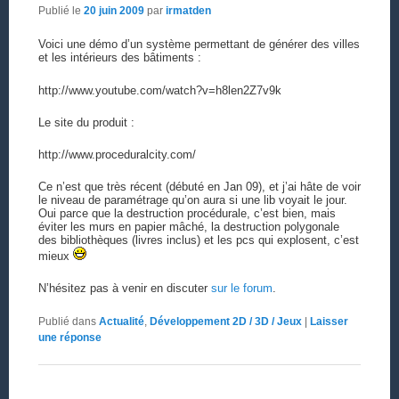
Publié le
20 juin 2009
par
irmatden
Voici une démo d’un système permettant de générer des villes
et les intérieurs des bâtiments :
http://www.youtube.com/watch?v=h8len2Z7v9k
Le site du produit :
http://www.proceduralcity.com/
Ce n’est que très récent (débuté en Jan 09), et j’ai hâte de voir
le niveau de paramétrage qu’on aura si une lib voyait le jour.
Oui parce que la destruction procédurale, c’est bien, mais
éviter les murs en papier mâché, la destruction polygonale
des bibliothèques (livres inclus) et les pcs qui explosent, c’est
mieux
N’hésitez pas à venir en discuter
sur le forum
.
Publié dans
Actualité
,
Développement 2D / 3D / Jeux
|
Laisser
une réponse