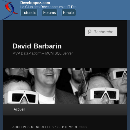
Developpez.com
Le Club des Développeurs et IT Pro
Tutoriels
Forums
Emploi
Recher
David Barbarin
MVP DataPlatform – MCM SQL Server
Menu principal
Accueil
Aller au contenu principal
Aller au contenu secondaire
ARCHIVES MENSUELLES :
SEPTEMBRE 2009