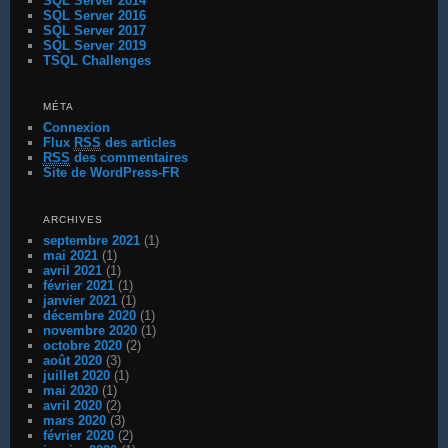
SQL Server 2014
SQL Server 2016
SQL Server 2017
SQL Server 2019
TSQL Challenges
MÉTA
Connexion
Flux
RSS
des articles
RSS
des commentaires
Site de WordPress-FR
ARCHIVES
septembre 2021
(1)
mai 2021
(1)
avril 2021
(1)
février 2021
(1)
janvier 2021
(1)
décembre 2020
(1)
novembre 2020
(1)
octobre 2020
(2)
août 2020
(3)
juillet 2020
(1)
mai 2020
(1)
avril 2020
(2)
mars 2020
(3)
février 2020
(2)