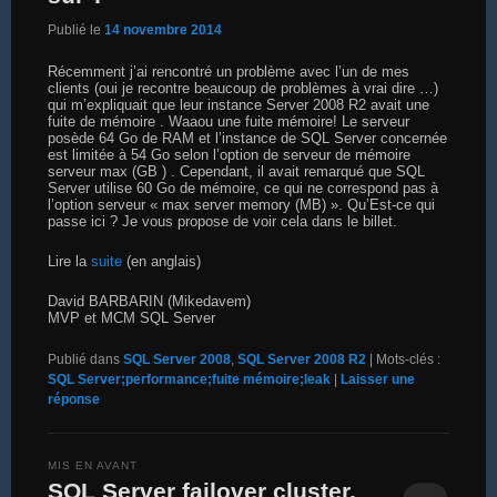
Publié le
14 novembre 2014
Récemment j’ai rencontré un problème avec l’un de mes
clients (oui je recontre beaucoup de problèmes à vrai dire …)
qui m’expliquait que leur instance Server 2008 R2 avait une
fuite de mémoire . Waaou une fuite mémoire! Le serveur
posède 64 Go de RAM et l’instance de SQL Server concernée
est limitée à 54 Go selon l’option de serveur de mémoire
serveur max (GB ) . Cependant, il avait remarqué que SQL
Server utilise 60 Go de mémoire, ce qui ne correspond pas à
l’option serveur « max server memory (MB) ». Qu’Est-ce qui
passe ici ? Je vous propose de voir cela dans le billet.
Lire la
suite
(en anglais)
David BARBARIN (Mikedavem)
MVP et MCM SQL Server
Publié dans
SQL Server 2008
,
SQL Server 2008 R2
|
Mots-clés :
SQL Server;performance;fuite mémoire;leak
|
Laisser une
réponse
MIS EN AVANT
SQL Server failover cluster,