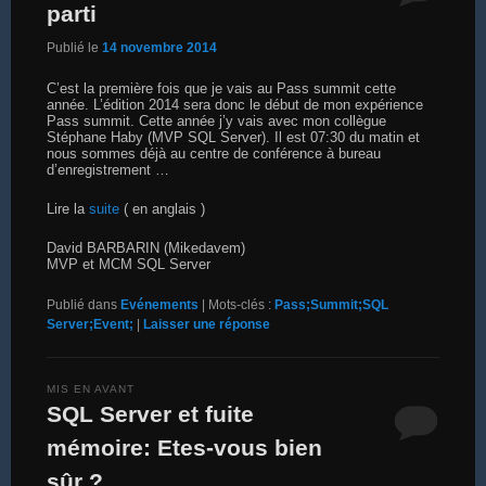
parti
Publié le
14 novembre 2014
C’est la première fois que je vais au Pass summit cette
année. L’édition 2014 sera donc le début de mon expérience
Pass summit. Cette année j’y vais avec mon collègue
Stéphane Haby (MVP SQL Server). Il est 07:30 du matin et
nous sommes déjà au centre de conférence à bureau
d’enregistrement …
Lire la
suite
( en anglais )
David BARBARIN (Mikedavem)
MVP et MCM SQL Server
Publié dans
Evénements
|
Mots-clés :
Pass;Summit;SQL
Server;Event;
|
Laisser une réponse
MIS EN AVANT
SQL Server et fuite
mémoire: Etes-vous bien
sûr ?