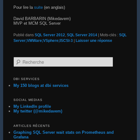
Pour lire la
suite
(en anglais)
David BARBARIN (Mikedavem)
MVP et MCM SQL Server
Publié dans
SQL Server 2012
,
SQL Server 2014
|
Mots-clés :
SQL
Server;VMWare;VSphere;ISCSI-3
|
Laisser une réponse
Recherche
DBI SERVICES
My 150 blogs at dbi services
SOCIAL MEDIAS
My LinkedIn profile
My twitter (@mikedavem)
ARTICLES RÉCENTS
Graphing SQL Server wait stats on Prometheus and
Grafana