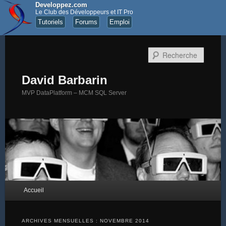
Developpez.com
Le Club des Développeurs et IT Pro
Tutoriels
Forums
Emploi
Recher
David Barbarin
MVP DataPlatform – MCM SQL Server
Menu principal
Accueil
Aller au contenu principal
Aller au contenu secondaire
ARCHIVES MENSUELLES :
NOVEMBRE 2014