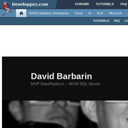
FORUMS
TUTORIELS
FAQ
DI/DSI Solutions d'entreprise
Cloud
IA
ALM
Microsoft
TUTORIELS
FAQ
LI
David Barbarin
MVP DataPlatform – MCM SQL Server