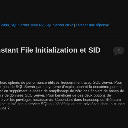
 2008
,
SQL Server 2008 R2
,
SQL Server 2012
|
Laisser une réponse
ant File Initialization et SID
2
t deux options de performance utilisés fréquemment avec SQL Server. Pour
er pool de SQL Server par le système d’exploitation et la deuxième permet
ier en supprimant la phase de remplissage de zéro des fichiers de bases de
ers de données SQL Server. Pour bénéficier de ces deux options de
rver les privilèges nécessaires. Cependant dans beaucoup de littérature
ne utilisé par le service SQL qui bénéficie de ces privilèges dans la plupart
vice ?