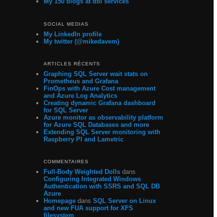
My 150 blogs at dbi services
SOCIAL MEDIAS
My LinkedIn profile
My twitter (@mikedavem)
ARTICLES RÉCENTS
Graphing SQL Server wait stats on
Prometheus and Grafana
FinOps with Azure Cost management
and Azure Log Analytics
Creating dynamic Grafana dashboard
for SQL Server
Azure monitor as observability platform
for Azure SQL Databases and more
Extending SQL Server monitoring with
Raspberry PI and Lametric
COMMENTAIRES
Full-Body Weighted Dolls
dans
Configuring Integrated Windows
Authentication with SSRS and SQL DB
Azure
Homepage
dans
SQL Server on Linux
and new FUA support for XFS
filesystem