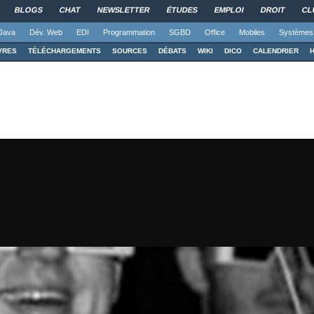
BLOGS
CHAT
NEWSLETTER
ÉTUDES
EMPLOI
DROIT
CL
Java
Dév. Web
EDI
Programmation
SGBD
Office
Mobiles
Systèmes
VRES
TÉLÉCHARGEMENTS
SOURCES
DÉBATS
WIKI
DICO
CALENDRIER