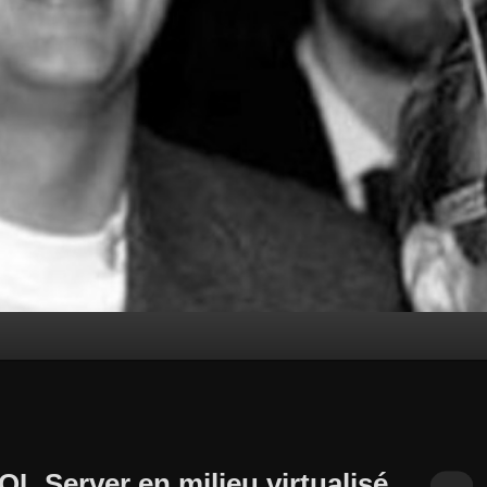
L Server en milieu virtualisé