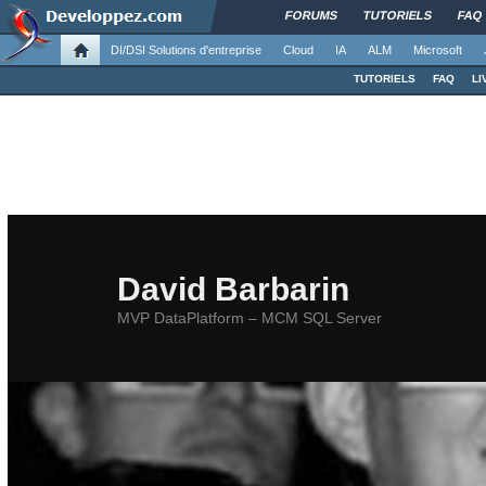
FORUMS
TUTORIELS
FAQ
DI/DSI Solutions d'entreprise
Cloud
IA
ALM
Microsoft
TUTORIELS
FAQ
LI
David Barbarin
MVP DataPlatform – MCM SQL Server