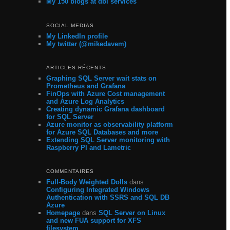
My 150 blogs at dbi services
SOCIAL MEDIAS
My LinkedIn profile
My twitter (@mikedavem)
ARTICLES RÉCENTS
Graphing SQL Server wait stats on
Prometheus and Grafana
FinOps with Azure Cost management
and Azure Log Analytics
Creating dynamic Grafana dashboard
for SQL Server
Azure monitor as observability platform
for Azure SQL Databases and more
Extending SQL Server monitoring with
Raspberry PI and Lametric
COMMENTAIRES
Full-Body Weighted Dolls
dans
Configuring Integrated Windows
Authentication with SSRS and SQL DB
Azure
Homepage
dans
SQL Server on Linux
and new FUA support for XFS
filesystem