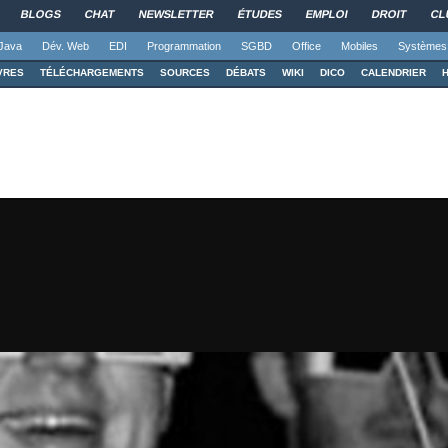
BLOGS
CHAT
NEWSLETTER
ÉTUDES
EMPLOI
DROIT
CL
Java
Dév. Web
EDI
Programmation
SGBD
Office
Mobiles
Systèmes
VRES
TÉLÉCHARGEMENTS
SOURCES
DÉBATS
WIKI
DICO
CALENDRIER