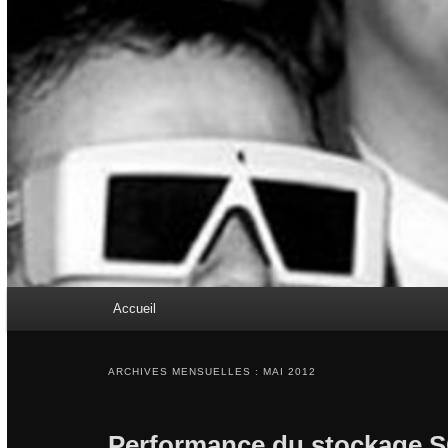
Menu principal
Accueil
Aller au contenu principal
Aller au contenu secondaire
ARCHIVES MENSUELLES :
MAI 2012
Performance du stockage SQ