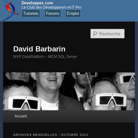
Developpez.com
Le Club des Développeurs et IT Pro
Tutoriels
Forums
Emploi
Recher
David Barbarin
MVP DataPlatform – MCM SQL Server
Menu principal
Accueil
Aller au contenu principal
Aller au contenu secondaire
ARCHIVES MENSUELLES :
OCTOBRE 2012