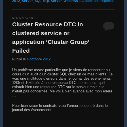
2012
,
Server
,
SQL
,
SQL Server
,
Windows
|
Laisser une réponse
MIS EN AVANT
Cluster Resource DTC in
clustered service or
application ‘Cluster Group’
Failed
Publié le
4 octobre 2012
Un problème assez particulier que je viens de rencontrer au
cours d’un audit d’un cluster SQL chez un de mes clients. Je
vois une multitude d’erreurs dans le journal des évènements
1205 et 1069 liée à une ressource DTC. Le hic c’est qu’il
existait bien une ressource DTC sur le serveur mais elle
n’était pas concernée. Me voilà bien avancé avec mon erreur
…
Pour bien situer le contexte voici l’erreur rencontré dans le
journal des évènements: