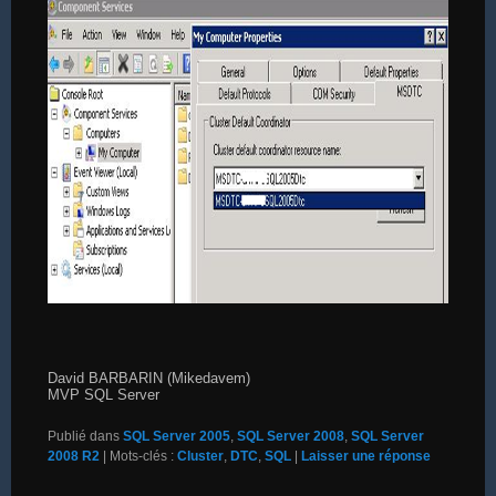
David BARBARIN (Mikedavem)
MVP SQL Server
Publié dans
SQL Server 2005
,
SQL Server 2008
,
SQL Server
2008 R2
|
Mots-clés :
Cluster
,
DTC
,
SQL
|
Laisser une réponse