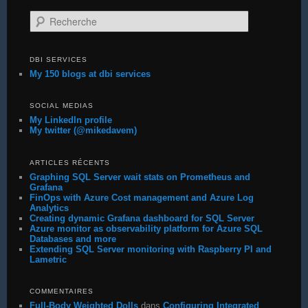
Recherche
DBI SERVICES
My 150 blogs at dbi services
SOCIAL MEDIAS
My LinkedIn profile
My twitter (@mikedavem)
ARTICLES RÉCENTS
Graphing SQL Server wait stats on Prometheus and
Grafana
FinOps with Azure Cost management and Azure Log
Analytics
Creating dynamic Grafana dashboard for SQL Server
Azure monitor as observability platform for Azure SQL
Databases and more
Extending SQL Server monitoring with Raspberry PI and
Lametric
COMMENTAIRES
Full-Body Weighted Dolls
dans
Configuring Integrated