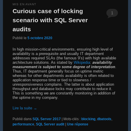
MIS EN AVANT
Curious case of locking
1
scenario with SQL Server
audits
Publié le
5 octobre 2020
In high mission-critical environments, ensuring high level of
availability is a prerequisite and usually IT department
addresses required SLAs (the famous 9’s) with high available
architecture solutions. As stated by
Wikipedia
:
availability
measurement is subject to some degree of interpretation
.
Thus, IT department generally focus on uptime metric
whereas for other departments availability is often related to
application response time or tied to slowness /
unresponsiveness complains. The latter is about application
throughput and database locks may contribute to reduce it.
This is something we are constantly monitoring in addition of
the uptime in my company.
Lire la suite
→
Publié dans
SQL Server 2017
|
Mots-clés :
blocking
,
dbatools
,
performance
,
SQL Server audit
|
Une
réponse