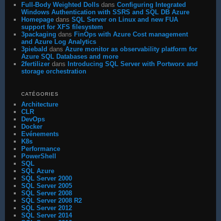
Full-Body Weighted Dolls
dans
Configuring Integrated
Windows Authentication with SSRS and SQL DB Azure
Homepage
dans
SQL Server on Linux and new FUA
support for XFS filesystem
3packaging
dans
FinOps with Azure Cost management
and Azure Log Analytics
3piebald
dans
Azure monitor as observability platform for
Azure SQL Databases and more
2fertilizer
dans
Introducing SQL Server with Portworx and
storage orchestration
CATÉGORIES
Architecture
CLR
DevOps
Docker
Evénements
K8s
Performance
PowerShell
SQL
SQL Azure
SQL Server 2000
SQL Server 2005
SQL Server 2008
SQL Server 2008 R2
SQL Server 2012
SQL Server 2014