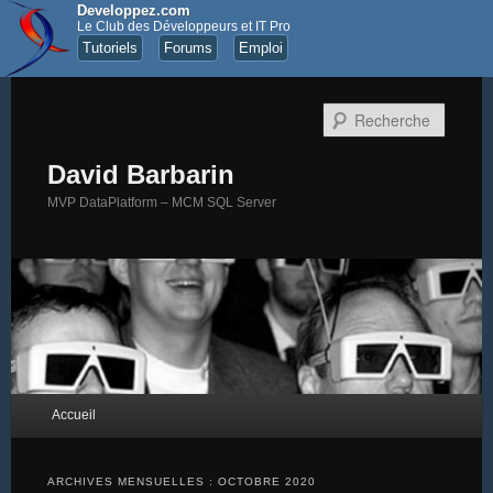
Developpez.com
Le Club des Développeurs et IT Pro
Tutoriels
Forums
Emploi
Recher
David Barbarin
MVP DataPlatform – MCM SQL Server
Menu principal
Accueil
Aller au contenu principal
Aller au contenu secondaire
ARCHIVES MENSUELLES :
OCTOBRE 2020