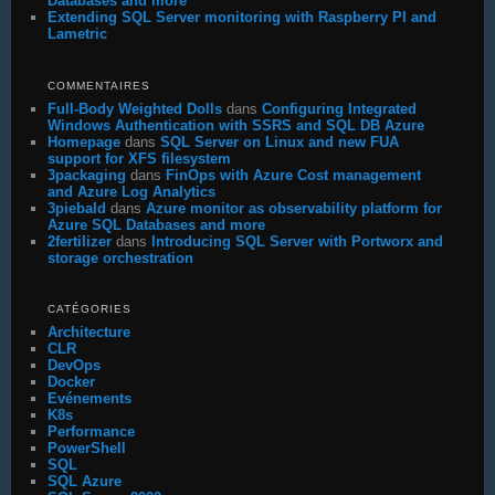
Databases and more
Extending SQL Server monitoring with Raspberry PI and
Lametric
COMMENTAIRES
Full-Body Weighted Dolls
dans
Configuring Integrated
Windows Authentication with SSRS and SQL DB Azure
Homepage
dans
SQL Server on Linux and new FUA
support for XFS filesystem
3packaging
dans
FinOps with Azure Cost management
and Azure Log Analytics
3piebald
dans
Azure monitor as observability platform for
Azure SQL Databases and more
2fertilizer
dans
Introducing SQL Server with Portworx and
storage orchestration
CATÉGORIES
Architecture
CLR
DevOps
Docker
Evénements
K8s
Performance
PowerShell
SQL
SQL Azure