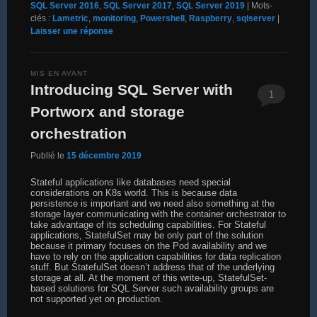
SQL Server 2016
,
SQL Server 2017
,
SQL Server 2019
|
Mots-
clés :
Lametric
,
monitoring
,
Powershell
,
Raspberry
,
sqlserver
|
Laisser une réponse
MIS EN AVANT
Introducing SQL Server with
1
Portworx and storage
orchestration
Publié le
15 décembre 2019
Stateful applications like databases need special
considerations on K8s world. This is because data
persistence is important and we need also something at the
storage layer communicating with the container orchestrator to
take advantage of its scheduling capabilities. For Stateful
applications, StatefulSet may be only part of the solution
because it primary focuses on the Pod availability and we
have to rely on the application capabilities for data replication
stuff. But StatefulSet doesn’t address that of the underlying
storage at all. At the moment of this write-up, StatefulSet-
based solutions for SQL Server such availability groups are
not supported yet on production.