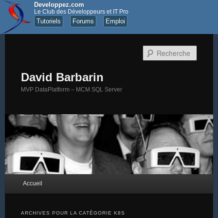
Developpez.com
Le Club des Développeurs et IT Pro
Tutoriels
Forums
Emploi
Recher
David Barbarin
MVP DataPlatform – MCM SQL Server
Menu principal
Accueil
Aller au contenu principal
Aller au contenu secondaire
ARCHIVES POUR LA CATÉGORIE
K8S