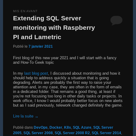
MIS EN AVANT
Extending SQL Server
monitoring with Raspberry
PI and Lametric
Publié le
7 janvier 2021
First blog of this new year 2021 and I will start with a fancy
and How-To Geek topic
In my
last blog post
, I discussed about monitoring and how it
should help to address quickly a situation that is going
degrading. Alerts are probably the first way to raise your
attention and, in my case, they are often in the form of emails
in a dedicated folder. That remains a good thing, at least if
you’re not focusing too long in other daily tasks or projects. In
work office, I know I would probably better focus on new alerts
but as I said previously, telework changed definitely the game.
Lire la suite
→
Publié dans
DevOps
,
Docker
,
K8s
,
SQL Azure
,
SQL Server
2005
,
SQL Server 2008
,
SQL Server 2008 R2
,
SQL Server 2014
,