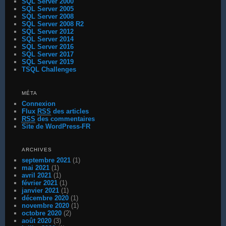
SQL Server 2000
SQL Server 2005
SQL Server 2008
SQL Server 2008 R2
SQL Server 2012
SQL Server 2014
SQL Server 2016
SQL Server 2017
SQL Server 2019
TSQL Challenges
MÉTA
Connexion
Flux
RSS
des articles
RSS
des commentaires
Site de WordPress-FR
ARCHIVES
septembre 2021
(1)
mai 2021
(1)
avril 2021
(1)
février 2021
(1)
janvier 2021
(1)
décembre 2020
(1)
novembre 2020
(1)
octobre 2020
(2)
août 2020
(3)