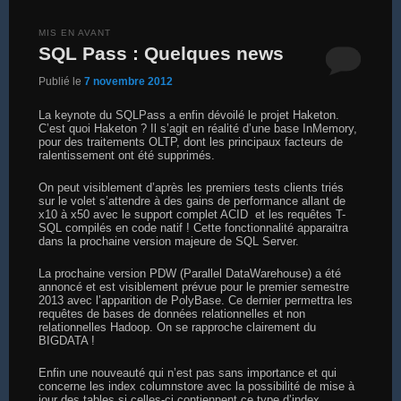
MIS EN AVANT
SQL Pass : Quelques news
Publié le
7 novembre 2012
La keynote du SQLPass a enfin dévoilé le projet Haketon.
C’est quoi Haketon ? Il s’agit en réalité d’une base InMemory,
pour des traitements OLTP, dont les principaux facteurs de
ralentissement ont été supprimés.
On peut visiblement d’après les premiers tests clients triés
sur le volet s’attendre à des gains de performance allant de
x10 à x50 avec le support complet ACID et les requêtes T-
SQL compilés en code natif ! Cette fonctionnalité apparaitra
dans la prochaine version majeure de SQL Server.
La prochaine version PDW (Parallel DataWarehouse) a été
annoncé et est visiblement prévue pour le premier semestre
2013 avec l’apparition de PolyBase. Ce dernier permettra les
requêtes de bases de données relationnelles et non
relationnelles Hadoop. On se rapproche clairement du
BIGDATA !
Enfin une nouveauté qui n’est pas sans importance et qui
concerne les index columnstore avec la possibilité de mise à
jour des tables si celles-ci contiennent ce type d’index …