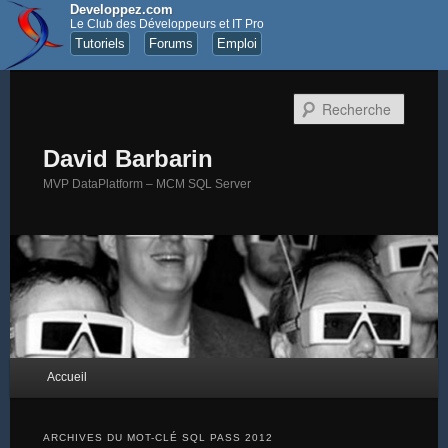
Developpez.com
Le Club des Développeurs et IT Pro
Tutoriels
Forums
Emploi
Recher
David Barbarin
MVP DataPlatform – MCM SQL Server
Menu principal
Accueil
Aller au contenu principal
Aller au contenu secondaire
ARCHIVES DU MOT-CLÉ
SQL PASS 2012