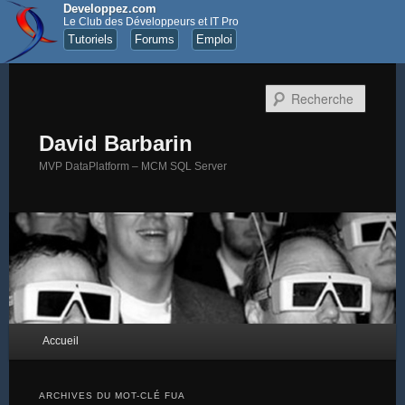
Developpez.com
Le Club des Développeurs et IT Pro
Tutoriels
Forums
Emploi
Recher
David Barbarin
MVP DataPlatform – MCM SQL Server
Menu principal
Accueil
Aller au contenu principal
Aller au contenu secondaire
ARCHIVES DU MOT-CLÉ
FUA