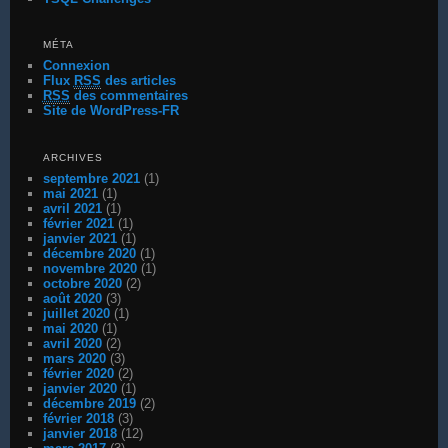
MÉTA
Connexion
Flux
RSS
des articles
RSS
des commentaires
Site de WordPress-FR
ARCHIVES
septembre 2021
(1)
mai 2021
(1)
avril 2021
(1)
février 2021
(1)
janvier 2021
(1)
décembre 2020
(1)
novembre 2020
(1)
octobre 2020
(2)
août 2020
(3)
juillet 2020
(1)
mai 2020
(1)
avril 2020
(2)
mars 2020
(3)
février 2020
(2)
janvier 2020
(1)
décembre 2019
(2)
février 2018
(3)
janvier 2018
(12)