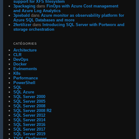
support for XFS filesystem
3packaging
dans
FinOps with Azure Cost management
and Azure Log Analytics
3piebald
dans
Azure monitor as observability platform for
Azure SQL Databases and more
2fertilizer
dans
Introducing SQL Server with Portworx and
storage orchestration
CATÉGORIES
Architecture
CLR
DevOps
Docker
Evénements
K8s
Performance
PowerShell
SQL
SQL Azure
SQL Server 2000
SQL Server 2005
SQL Server 2008
SQL Server 2008 R2
SQL Server 2012
SQL Server 2014
SQL Server 2016
SQL Server 2017
SQL Server 2019
TSQL Challenges