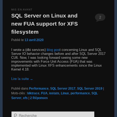
MIS EN AVANT
SQL Server on Linux and
2
new FUA support for XFS
filesystem
Publié le
13 avril 2020
I wrote a (dbi services)
blog pos
t concerning Linux and SQL
Server IO behavior changes before and after SQL Server 2017
CU6. Now, I was looking forward seeing some new
improvements with Force Unit Access (FUA) that was
implemented with Linux XFS enhancements since the Linux
Kernel 4.18.
Lire la suite
→
Publié dans
Performance
,
SQL Server 2017
,
SQL Server 2019
|
Mots-clés :
blktrace
,
FUA
,
iostats
,
Linux
,
performance
,
SQL
Server
,
xfs
|
2
Réponses
Recherche